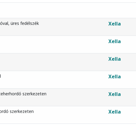
val, üres fedélszék
Xella
Xella
Xella
l
Xella
teherhordó szerkezeten
Xella
hordó szerkezeten
Xella