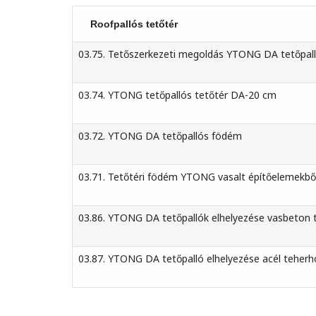
Roofpallós tetőtér
03.75. Tetőszerkezeti megoldás YTONG DA tetőpalló
03.74. YTONG tetőpallós tetőtér DA-20 cm
03.72. YTONG DA tetőpallós födém
03.71. Tetőtéri födém YTONG vasalt építőelemekbő
03.86. YTONG DA tetőpallók elhelyezése vasbeton 
03.87. YTONG DA tetőpalló elhelyezése acél teher