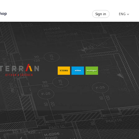
hop
Sign in
ENG