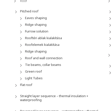
Roof
Pitched roof
Eaves shaping
Ridge shaping
Furrow solution
Rooftéri ablak kialakítása
Roofelemek kialakítása
Ridge shaping
Roof and wall connection
Tie beams, collar beams
Green roof
Light Tubes
Flat roof
Straight layer sequence – thermal insulation +
waterproofing
Reversed layer sequence – waterproofing + thermal