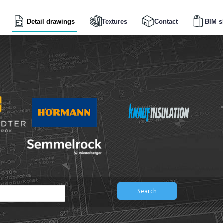
Detail drawings
Textures
Contact
BIM s