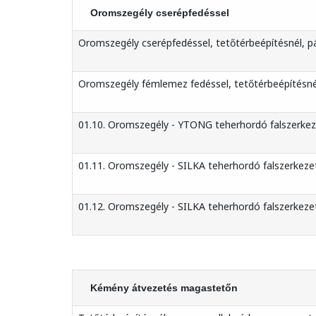
Oromszegély cserépfedéssel
Oromszegély cserépfedéssel, tetőtérbeépítésnél, pá
Oromszegély fémlemez fedéssel, tetőtérbeépítésnél,
01.10. Oromszegély - YTONG teherhordó falszerkezet
01.11. Oromszegély - SILKA teherhordó falszerkezet 
01.12. Oromszegély - SILKA teherhordó falszerkezet
Kémény átvezetés magastetőn