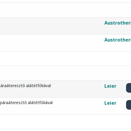
Austrothe
Austrothe
áraáteresztő alátétfóliával
Leier
 páraáteresztő alátétfóliával
Leier