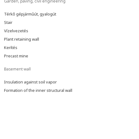
Garden, paving, civil engineering
Térkő gépjárműút, gyalogút
Stair
Vízelvezetés
Plant retaining wall
Kerítés
Precast mine
Basement wall
Insulation against soil vapor
Formation of the inner structural wall