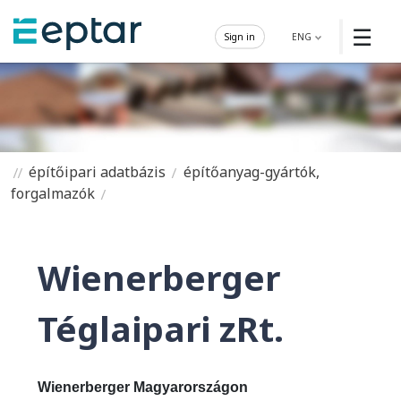
☰
Sign in
ENG
építőipari adatbázis
építőanyag-gyártók,
forgalmazók
Wienerberger
Téglaipari zRt.
Wienerberger Magyarországon