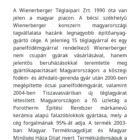
A Wienerberger Téglaipari Zrt. 1990 óta van
jelen a magyar piacon. A bécsi székhelyű
Wienerberger konszern magyarországi
tagvállalata hazánk legnagyobb építőanyag-
gyártó cége. A jelenleg 15 téglagyárral és egy
panelfödémgyárral rendelkező Wienerberger
nem csupán gyárak vásárlásával, hanem
jelentős beruházásokkal teremtette meg
gyártókapacitásait Magyarországon: a kőszegi
födém- és áthidaló-gerenda gyár után 2000-ben
megépítette ócsai panelfödémgyárát, valamint
2004-ben Tiszavasváriban új téglagyárat
létesített. Magyarországon a fő üzletág a
Porotherm Építési Rendszer márkanevű
kerámia alapú falazóblokkok gyártása, mely a
cég forgalmának 95%-át adja. A termék 2003-
ban Magyar Terméknagydíjat és Magyar
Minőség Háza Díjat nyert. Termékújdonságuk a