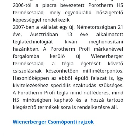
2006-tól a piacra bevezetett Porotherm HS
termékcsalád, mely egyedülálló hőszigetelő
képességgel rendelkezik.
2007-ben a vállalat egy új, Németországban 21
éve, Ausztriában 13 éve alkalmazott
téglatechnológiát kíván meghonosítani
hazánkban. A Porotherm Profi márkanévvel
forgalomba kerülő új Wienerberger
termékcsalád, a tégla égetését követő
csiszolásnak köszönhetően milliméterpontos.
Hasonlóképpen az ebből épülő falazat is, így
kivitelezéséhez speciális szaktudás szükséges.
A Porotherm Profi tégla mind nútféderes, mind
HS minőségben kapható és a hozzá tartozó
kiegészítő termékek sora is rendelkezésre áll.
Wienerberger Csomóponti rajzok