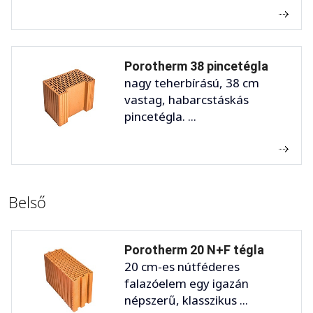
Porotherm 38 pincetégla
nagy teherbírású, 38 cm
vastag, habarcstáskás
pincetégla. ...
Belső
Porotherm 20 N+F tégla
20 cm-es nútféderes
falazóelem egy igazán
népszerű, klasszikus ...