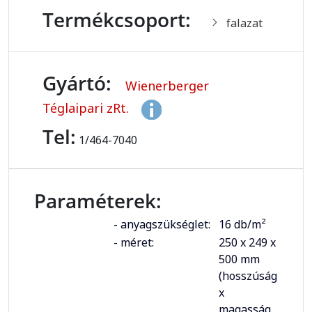
Termékcsoport:
falazat
Gyártó:
Wienerberger
Téglaipari zRt.
Tel:
1/464-7040
Paraméterek:
- anyagszükséglet:
16 db/m²
- méret:
250 x 249 x
500 mm
(hosszúság
x
magasság