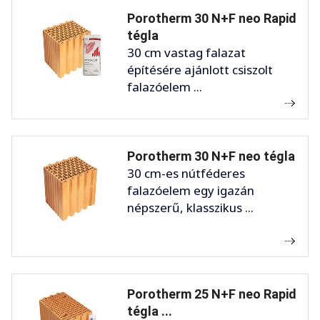
Porotherm 30 N+F neo Rapid
tégla
30 cm vastag falazat
építésére ajánlott csiszolt
falazóelem ...
Porotherm 30 N+F neo tégla
30 cm-es nútféderes
falazóelem egy igazán
népszerű, klasszikus ...
Porotherm 25 N+F neo Rapid
tégla ...