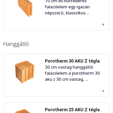
10 cm-es nútféderes
falazóelem egy igazán
népszerű, klasszikus ...
Hanggátló
Porotherm 30 AKU Z tégla
30 cm vastag hanggátló
falazóelem a porotherm 30
aku z 30 cm vastag, ...
Porotherm 25 AKU Z tégla