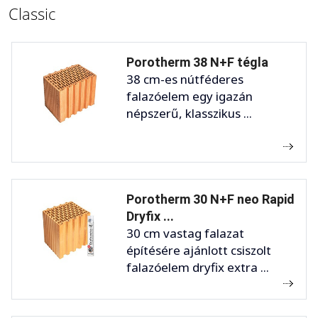
Classic
Porotherm 38 N+F tégla
38 cm-es nútféderes
falazóelem egy igazán
népszerű, klasszikus ...
Porotherm 30 N+F neo Rapid
Dryfix ...
30 cm vastag falazat
építésére ajánlott csiszolt
falazóelem dryfix extra ...