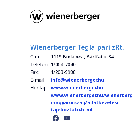
Wienerberger Téglaipari zRt.
Cím:
1119 Budapest, Bártfai u. 34.
Telefon:
1/464-7040
Fax:
1/203-9988
E-mail:
info@wienerberger.hu
Honlap:
www.wienerberger.hu
www.wienerberger.hu/wienerberg
magyarorszag/adatkezelesi-
tajekoztato.html