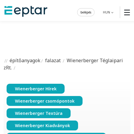
☰
belépés
HUN
építőanyagok
falazat
Wienerberger Téglaipari
zRt.
Wienerberger Hírek
Wienerberger csomópontok
Wienerberger Textúra
Wienerberger Kiadványok