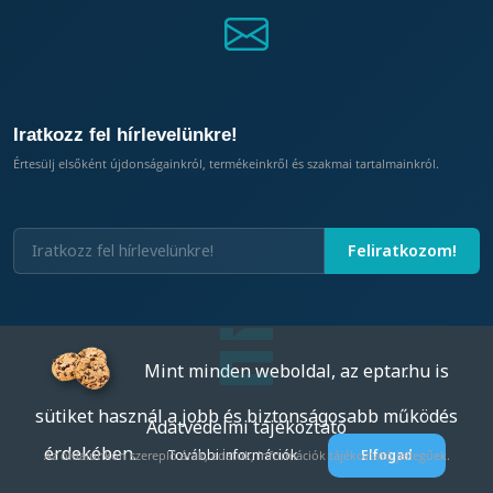
Iratkozz fel hírlevelünkre!
Értesülj elsőként újdonságainkról, termékeinkről és szakmai tartalmainkról.
Mint minden weboldal, az eptar.hu is
sütiket használ a jobb és biztonságosabb működés
Adatvédelmi tájékoztató
érdekében.
További információk
Elfogad
Az oldalunkon szereplő árak, adatok, információk tájékoztató jellegűek.