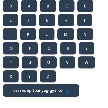
3
A
B
C
D
E
F
G
H
I
J
K
L
M
N
O
P
Q
R
S
T
U
Ü
V
W
X
Y
Z
összes építőanyag-gyártó