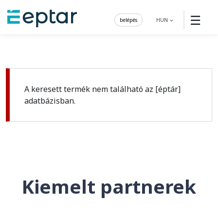
☰
belépés
HUN
A keresett termék nem található az [éptár]
adatbázisban.
Kiemelt partnerek