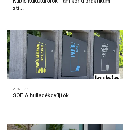
Kubio kukatárolók - amikor a praktikum
stí...
2026.06.15.
SOFIA hulladékgyűjtők