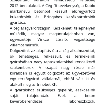
Szolgáltató Korlátolt Felelősségű Társaság
2012-ben alakult. A Cég fő tevékenység a Kubio
márkanevű betonból készült előregyártott
kukatárolók és Bringabox kerékpártárolók
gyártása.
A cég Magyarországon, Kecskeméti telephelyen
működik, magyar magántulajdonban van,
ügyvezetője Vincze László, végzettsége
villamosmérnök.
Dolgozóink az alapítás óta a cég alkalmazottai,
ők tehetséges, felkészült, és termékeink
gyártásában nagy tapasztalatokkal rendelkező
szakemberek. A csapat nagy része már
korábban is együtt dolgozott az ügyvezetővel
egy térkőgyártó vállalatnál, ebből vált ki és
alakult meg az Innobet Kft.
A gyártáshoz szükséges gépeink, eszközeink
saját tulajdonúak. Ezek a beton
keverőberendezés, laboreszközök,