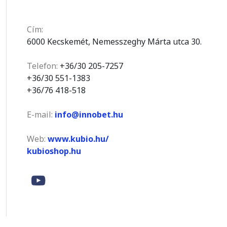
Cím:
6000 Kecskemét, Nemesszeghy Márta utca 30.
Telefon:
+36/30 205-7257
+36/30 551-1383
+36/76 418-518
E-mail:
info@innobet.hu
Web:
www.kubio.hu/
kubioshop.hu