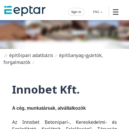
☰
Sign in
ENG
építőipari adatbázis
építőanyag-gyártók,
forgalmazók
Innobet Kft.
A cég, munkatársak, alvállalkozók
Az Innobet Betonipari-, Kereskedelmi- és