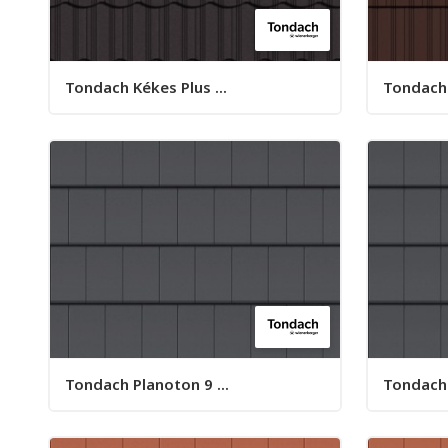
Tondach Kékes Plus ...
Tondach 
Tondach Planoton 9 ...
Tondach 