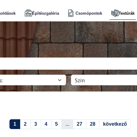
oldások
Építészgaléria
Csomópontok
Textúrák
1
2
3
4
5
...
27
28
következő