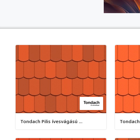
Tondach Pilis ívesvágású ...
Tondach P