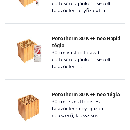
építésére ajánlott csiszolt
falazóelem dryfix extra ...
Porotherm 30 N+F neo Rapid
tégla
30 cm vastag falazat
építésére ajánlott csiszolt
falazóelem ...
Porotherm 30 N+F neo tégla
30 cm-es nútféderes
falazóelem egy igazán
népszerű, klasszikus ...