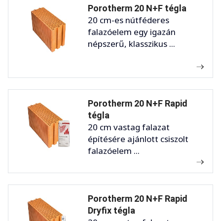
Porotherm 20 N+F tégla
20 cm-es nútféderes
falazóelem egy igazán
népszerű, klasszikus ...
Porotherm 20 N+F Rapid
tégla
20 cm vastag falazat
építésére ajánlott csiszolt
falazóelem ...
Porotherm 20 N+F Rapid
Dryfix tégla