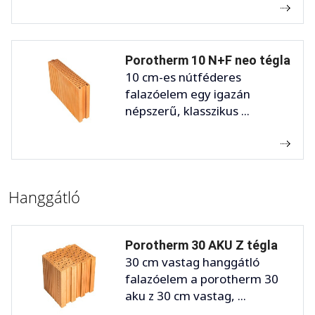
Porotherm 10 N+F neo tégla
10 cm-es nútféderes
falazóelem egy igazán
népszerű, klasszikus ...
Hanggátló
Porotherm 30 AKU Z tégla
30 cm vastag hanggátló
falazóelem a porotherm 30
aku z 30 cm vastag, ...