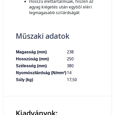
Hosszú élettartalmúak, hiszen az
agyag kiégetés után egyből eléri
legmagasabb szilárdságát
Műszaki adatok
238
Magasság (mm)
250
Hosszúság (mm)
380
Szélesség (mm)
14
Nyomószilárdság (N/mm²)
17,50
Súly (kg)
Kiadványok: