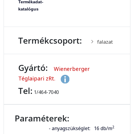
Termékadat-
katalógus
Termékcsoport:
falazat
Gyártó:
Wienerberger
Téglaipari zRt.
Tel:
1/464-7040
Paraméterek:
2
- anyagszükséglet:
16 db/m