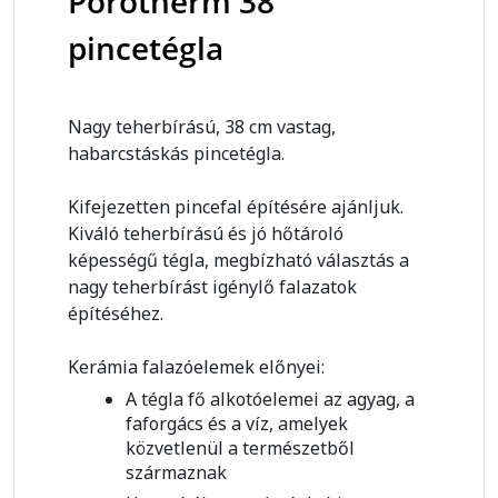
Porotherm 38
pincetégla
Nagy teherbírású, 38 cm vastag,
habarcstáskás pincetégla.
Kifejezetten pincefal építésére ajánljuk.
Kiváló teherbírású és jó hőtároló
képességű tégla, megbízható választás a
nagy teherbírást igénylő falazatok
építéséhez.
Kerámia falazóelemek előnyei:
A tégla fő alkotóelemei az agyag, a
faforgács és a víz, amelyek
közvetlenül a természetből
származnak