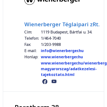
Wienerberger Téglaipari zRt.
Cím:
1119 Budapest, Bártfai u. 34.
Telefon:
1/464-7040
Fax:
1/203-9988
E-mail:
info@wienerberger.hu
Honlap:
www.wienerberger.hu
www.wienerberger.hu/wienerberg
magyarorszag/adatkezelesi-
tajekoztato.html