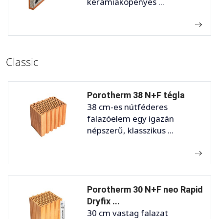
kerámiaköpenyes ...
Classic
Porotherm 38 N+F tégla
38 cm-es nútféderes
falazóelem egy igazán
népszerű, klasszikus ...
Porotherm 30 N+F neo Rapid
Dryfix ...
30 cm vastag falazat