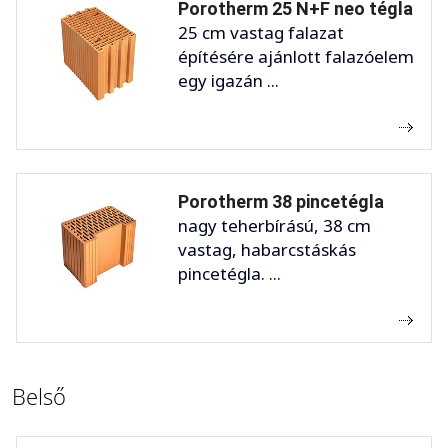
Porotherm 25 N+F neo tégla
25 cm vastag falazat
építésére ajánlott falazóelem
egy igazán ...
Porotherm 38 pincetégla
nagy teherbírású, 38 cm
vastag, habarcstáskás
pincetégla. ...
Belső