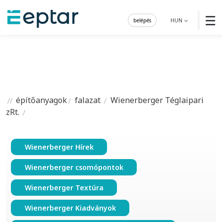
☰
belépés
HUN
építőanyagok
falazat
Wienerberger Téglaipari
zRt.
Wienerberger Hírek
Wienerberger csomópontok
Wienerberger Textúra
Wienerberger Kiadványok