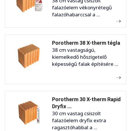
38 cm vastag csiszolt
falazóelem vékonyrétegű
falazóhabarccsal a ...
Porotherm 38 X-therm tégla
38 cm vastagságú,
kiemelkedő hőszigetelő
képességű falak építésére ...
Porotherm 30 X-therm Rapid
Dryfix ...
30 cm vastag csiszolt
falazóelem dryfix extra
ragasztóhabbal a ...