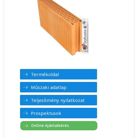
Termékoldal
Műszaki adatlap
Teljesítmény nyilatkozat
Prospektusok