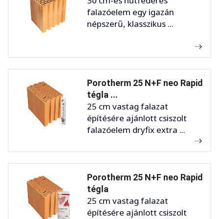
30 cm-es nútféderes
falazóelem egy igazán
népszerű, klasszikus ...
Porotherm 25 N+F neo Rapid
tégla ...
25 cm vastag falazat
építésére ajánlott csiszolt
falazóelem dryfix extra ...
Porotherm 25 N+F neo Rapid
tégla
25 cm vastag falazat
építésére ajánlott csiszolt