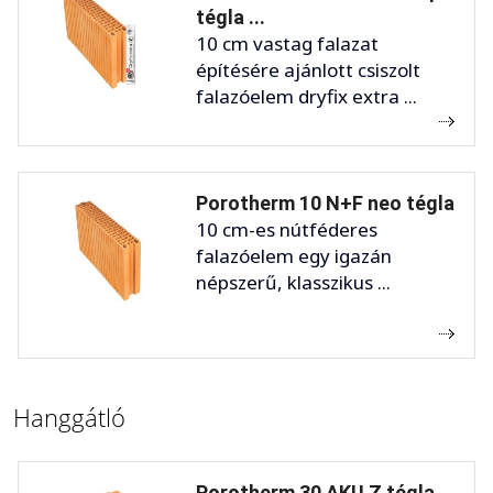
tégla ...
10 cm vastag falazat
építésére ajánlott csiszolt
falazóelem dryfix extra ...
Porotherm 10 N+F neo tégla
10 cm-es nútféderes
falazóelem egy igazán
népszerű, klasszikus ...
Hanggátló
Porotherm 30 AKU Z tégla