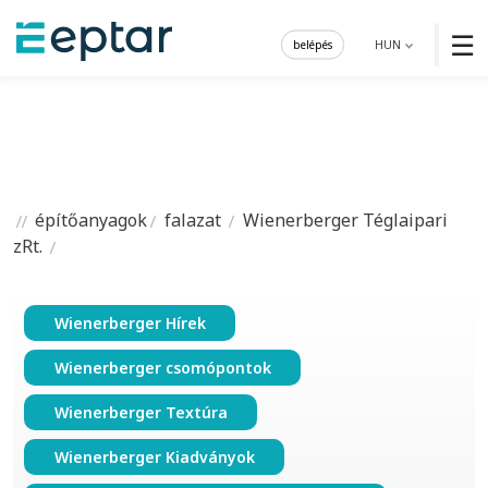
☰
belépés
HUN
építőanyagok
falazat
Wienerberger Téglaipari
zRt.
Wienerberger Hírek
Wienerberger csomópontok
Wienerberger Textúra
Wienerberger Kiadványok