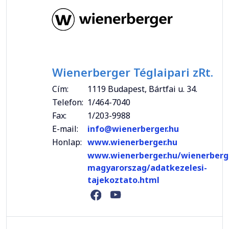
Wienerberger Téglaipari zRt.
Cím:
1119 Budapest, Bártfai u. 34.
Telefon:
1/464-7040
Fax:
1/203-9988
E-mail:
info@wienerberger.hu
Honlap:
www.wienerberger.hu
www.wienerberger.hu/wienerberg
magyarorszag/adatkezelesi-
tajekoztato.html