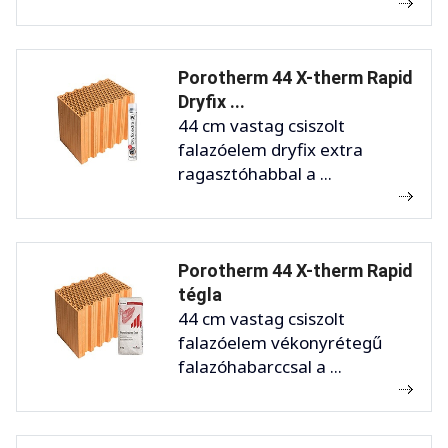
Porotherm 44 X-therm Rapid
Dryfix ...
44 cm vastag csiszolt
falazóelem dryfix extra
ragasztóhabbal a ...
Porotherm 44 X-therm Rapid
tégla
44 cm vastag csiszolt
falazóelem vékonyrétegű
falazóhabarccsal a ...