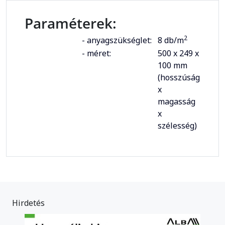
Paraméterek:
2
- anyagszükséglet:
8 db/m
- méret:
500 x 249 x
100 mm
(hosszúság
x
magasság
x
szélesség)
Hirdetés