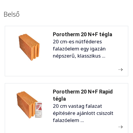
Belső
Porotherm 20 N+F tégla
20 cm-es nútféderes
falazóelem egy igazán
népszerű, klasszikus ...
Porotherm 20 N+F Rapid
tégla
20 cm vastag falazat
építésére ajánlott csiszolt
falazóelem ...