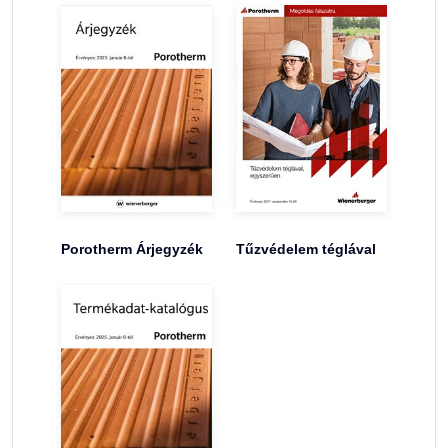
Porotherm Árjegyzék
Tűzvédelem téglával