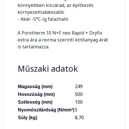
könnyebben kiszárad, az építkezés
környezettudatosabb.
- Akár -5°C-ig falazható
A Porotherm 10 N+F neo Rapid + Dryfix
extra ára a norma szerinti kötőanyag árát
is tartalmazza.
Műszaki adatok
249
Magasság (mm)
500
Hosszúság (mm)
100
Szélesség (mm)
5
Nyomószilárdság (N/mm²)
8,70
Súly (kg)