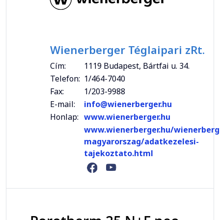
Wienerberger Téglaipari zRt.
Cím:
1119 Budapest, Bártfai u. 34.
Telefon:
1/464-7040
Fax:
1/203-9988
E-mail:
info@wienerberger.hu
Honlap:
www.wienerberger.hu
www.wienerberger.hu/wienerberg
magyarorszag/adatkezelesi-
tajekoztato.html