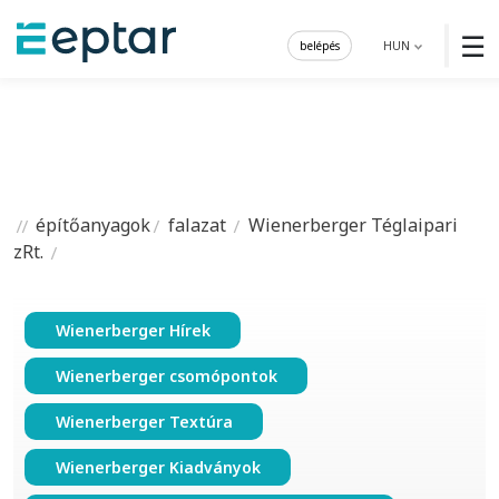
☰
belépés
HUN
építőanyagok
falazat
Wienerberger Téglaipari
zRt.
Wienerberger Hírek
Wienerberger csomópontok
Wienerberger Textúra
Wienerberger Kiadványok