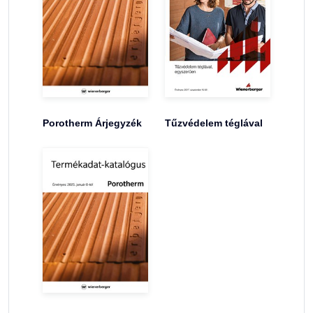
Porotherm Árjegyzék
Tűzvédelem téglával