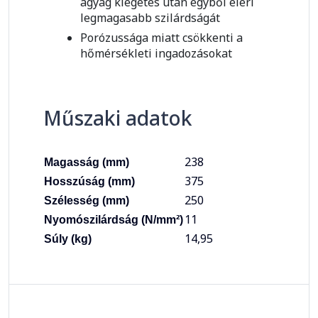
agyag kiégetés után egyből eléri
legmagasabb szilárdságát
Porózussága miatt csökkenti a
hőmérsékleti ingadozásokat
Műszaki adatok
238
Magasság (mm)
375
Hosszúság (mm)
250
Szélesség (mm)
11
Nyomószilárdság (N/mm²)
14,95
Súly (kg)