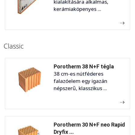
kialakítására alkalmas,
kerámiaköpenyes ...
Classic
Porotherm 38 N+F tégla
38 cm-es nútféderes
falazóelem egy igazán
népszerű, klasszikus ...
Porotherm 30 N+F neo Rapid
Dryfix ...