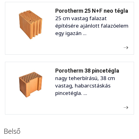
Porotherm 25 N+F neo tégla
25 cm vastag falazat
építésére ajánlott falazóelem
egy igazán ...
Porotherm 38 pincetégla
nagy teherbírású, 38 cm
vastag, habarcstáskás
pincetégla. ...
Belső