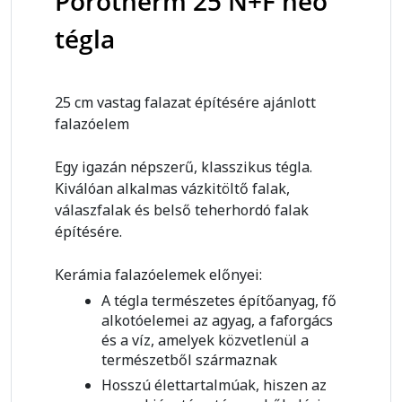
Porotherm 25 N+F neo
tégla
25 cm vastag falazat építésére ajánlott
falazóelem
Egy igazán népszerű, klasszikus tégla.
Kiválóan alkalmas vázkitöltő falak,
válaszfalak és belső teherhordó falak
építésére.
Kerámia falazóelemek előnyei:
A tégla természetes építőanyag, fő
alkotóelemei az agyag, a faforgács
és a víz, amelyek közvetlenül a
természetből származnak
Hosszú élettartalmúak, hiszen az