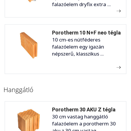
falazóelem dryfix extra ...
Porotherm 10 N+F neo tégla
10 cm-es nútféderes
falazóelem egy igazán
népszerű, klasszikus ...
Hanggátló
Porotherm 30 AKU Z tégla
30 cm vastag hanggátló
falazóelem a porotherm 30
aku z 30 cm vastag, ...