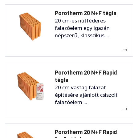
Porotherm 20 N+F tégla
20 cm-es nútféderes
falazóelem egy igazán
népszerű, klasszikus ...
Porotherm 20 N+F Rapid
tégla
20 cm vastag falazat
építésére ajánlott csiszolt
falazóelem ...
Porotherm 20 N+F Rapid