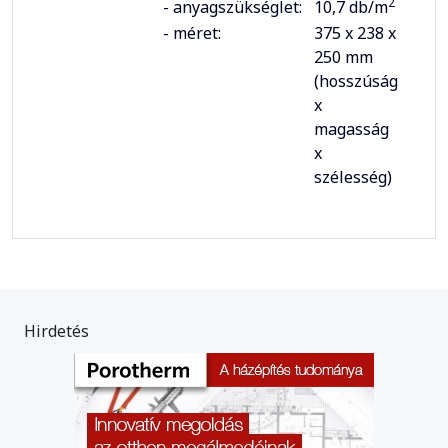
2
- anyagszükséglet:
10,7 db/m
- méret:
375 x 238 x
250 mm
(hosszúság
x
magasság
x
szélesség)
Hirdetés