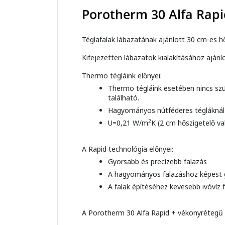
Porotherm 30 Alfa Rapi
Téglafalak lábazatának ajánlott 30 cm-es hő
Kifejezetten lábazatok kialakításához ajánlo
Thermo tégláink előnyei:
Thermo tégláink esetében nincs szü
található.
Hagyományos nútféderes tégláknál 
2
U=0,21 W/m
K (2 cm hőszigetelő va
A Rapid technológia előnyei:
Gyorsabb és precízebb falazás
A hagyományos falazáshoz képest g
A falak építéséhez kevesebb ivóvíz 
A Porotherm 30 Alfa Rapid + vékonyrétegű f