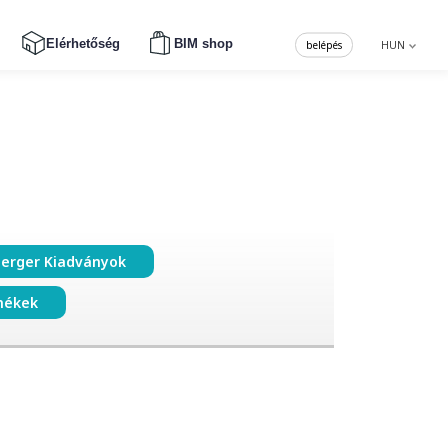
Elérhetőség
BIM shop
belépés
HUN
erger Kiadványok
mékek