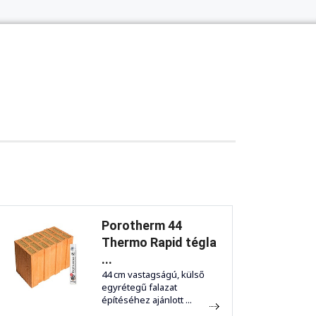
Porotherm 44
Thermo Rapid tégla
...
44 cm vastagságú, külső
egyrétegű falazat
építéséhez ajánlott ...