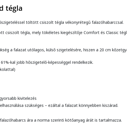
d tégla
szigeteléssel töltött csiszolt tégla vékonyrétegű falazóhabarccsal.
tt csiszolt tégla, mely tökéletes kiegészítője Comfort és Classic tégl
kség a falazat utólagos, külső szigetelésére, hiszen a 20 cm kőzetgy
61%-kal jobb hőszigetelő-képességgel rendelkezik.
kolattal)
yorsabb kivitelezés
felhasználása szükséges – ezáltal a falazat könnyebben kiszárad.
alazóhabarcs ára a norma szerinti kötőanyag árát is tartalmazza.