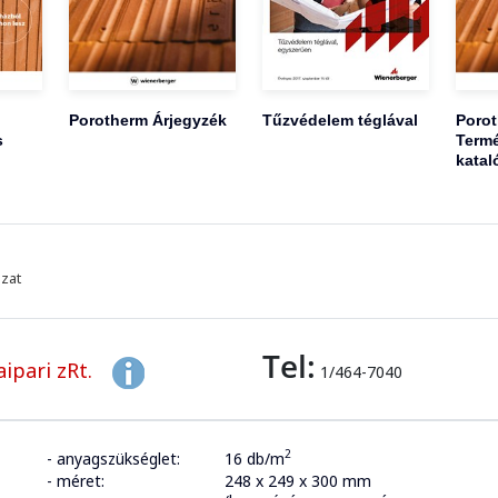
Porotherm Árjegyzék
Tűzvédelem téglával
Poro
s
Termé
katal
azat
Tel:
ipari zRt.
1/464-7040
2
- anyagszükséglet:
16 db/m
- méret:
248 x 249 x 300 mm