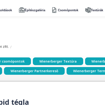
oldások
Építészgaléria
Csomópontok
Textúrák
i zRt.
r csomópontok
Wienerberger Textúra
Wienerb
Wienerberger Partnerkereső
Wienerberger Ter
pid tégla