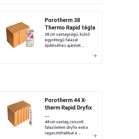
Porotherm 38
Thermo Rapid tégla
38 cm vastagságú, külső
egyrétegű falazat
építéséhez ajánlott ...
Porotherm 44 X-
therm Rapid Dryfix
...
44 cm vastag csiszolt
falazóelem dryfix extra
ragasztóhabbal a ...