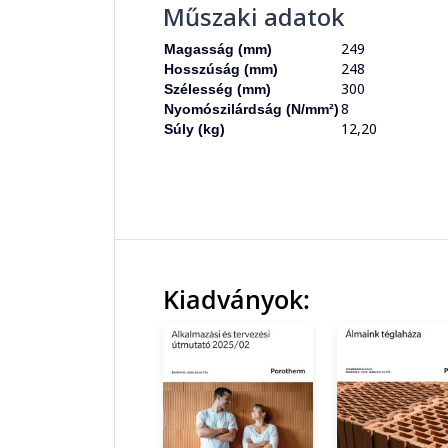
Műszaki adatok
249
Magasság (mm)
248
Hosszúság (mm)
300
Szélesség (mm)
8
Nyomószilárdság (N/mm²)
12,20
Súly (kg)
Kiadványok: