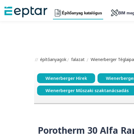
Építőanyag katalógus
BIM meg
építőanyagok
falazat
Wienerberger Téglaipar
Wienerberger Hírek
Wienerberge
Wienerberger Műszaki szaktanácsadás
Porotherm 30 Alfa Ra