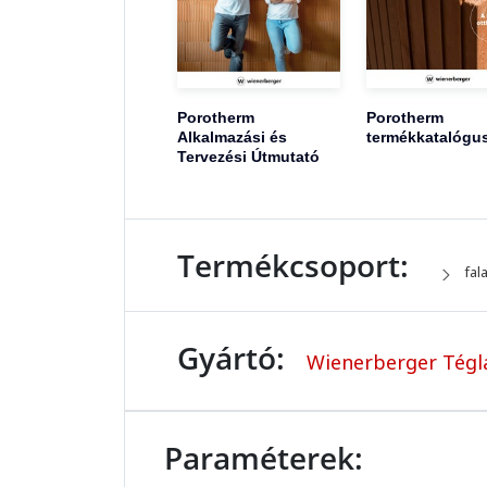
Porotherm
Porotherm
Alkalmazási és
termékkatalógu
Tervezési Útmutató
Termékcsoport:
fal
Gyártó:
Wienerberger Tégla
Paraméterek: