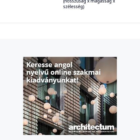
(hosszúság x magasság x
szélesség)