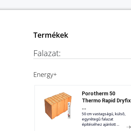
Termékek
Falazat:
Energy+
Porotherm 50
Thermo Rapid Dryfix
...
50 cm vastagságú, külső,
egyrétegű falazat
építéséhez ajánlott ...