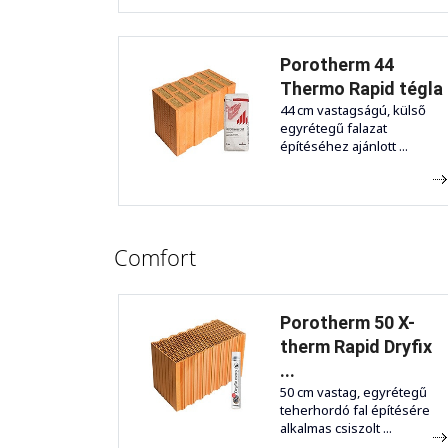
Porotherm 44
Thermo Rapid tégla
44 cm vastagságú, külső
egyrétegű falazat
építéséhez ajánlott ...
Comfort
Porotherm 50 X-
therm Rapid Dryfix
...
50 cm vastag, egyrétegű
teherhordó fal építésére
alkalmas csiszolt ...