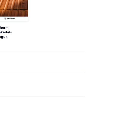
therm
kadat-
ógus