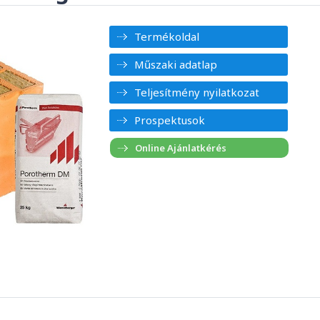
Termékoldal
Műszaki adatlap
Teljesítmény nyilatkozat
Prospektusok