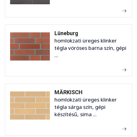
Lüneburg
homlokzati üreges klinker
tégla vöröses barna szín, gépi
...
MÄRKISCH
homlokzati üreges klinker
tégla sárga szín, gépi
készítésű, sima ...