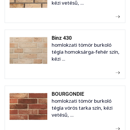
kézi vetésű, ...
Binz 430
homlokzati tömör burkoló
tégla homoksárga-fehér szín,
kézi ...
BOURGONDIE
homlokzati tömör burkoló
tégla vörös tarka szín, kézi
vetésű, ...