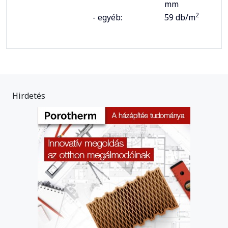
mm
2
- egyéb:
59 db/m
Hirdetés