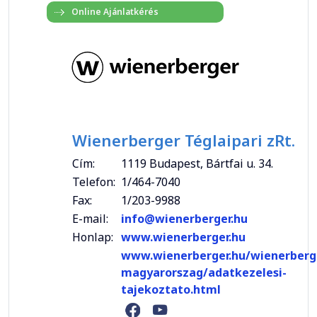
Wienerberger Téglaipari zRt.
Cím:
1119 Budapest, Bártfai u. 34.
Telefon:
1/464-7040
Fax:
1/203-9988
E-mail:
info@wienerberger.hu
Honlap:
www.wienerberger.hu
www.wienerberger.hu/wienerberg
magyarorszag/adatkezelesi-
tajekoztato.html