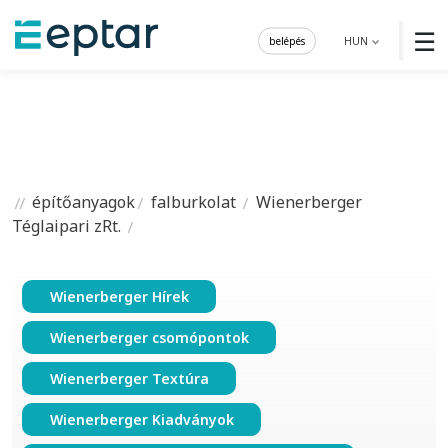
☰
belépés
HUN
építőanyagok
falburkolat
Wienerberger
Téglaipari zRt.
Wienerberger Hírek
Wienerberger csomópontok
Wienerberger Textúra
Wienerberger Kiadványok