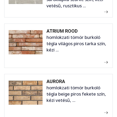
vetésű, rusztikus ...
ATRIUM ROOD
homlokzati tömör burkoló
tégla világos piros tarka szín,
kézi ...
AURORA
homlokzati tömör burkoló
tégla beige piros fekete szín,
kézi vetésű, ...