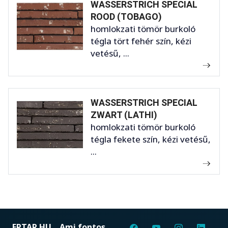
WASSERSTRICH SPECIAL
ROOD (TOBAGO)
homlokzati tömör burkoló
tégla tört fehér szín, kézi
vetésű, ...
WASSERSTRICH SPECIAL
ZWART (LATHI)
homlokzati tömör burkoló
tégla fekete szín, kézi vetésű,
...
EPTAR.HU
Ami fontos