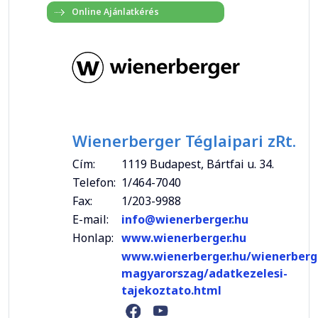
Wienerberger Téglaipari zRt.
Cím:
1119 Budapest, Bártfai u. 34.
Telefon:
1/464-7040
Fax:
1/203-9988
E-mail:
info@wienerberger.hu
Honlap:
www.wienerberger.hu
www.wienerberger.hu/wienerberg
magyarorszag/adatkezelesi-
tajekoztato.html