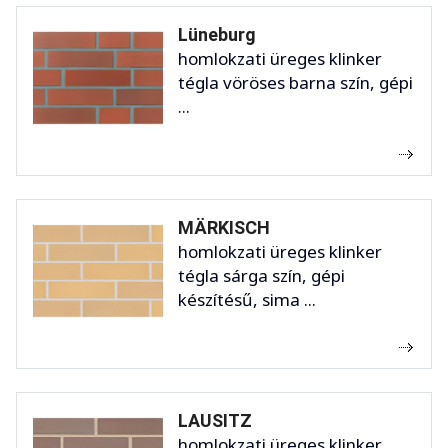
Lüneburg
homlokzati üreges klinker
tégla vöröses barna szín, gépi
...
MÄRKISCH
homlokzati üreges klinker
tégla sárga szín, gépi
készítésű, sima ...
LAUSITZ
homlokzati üreges klinker