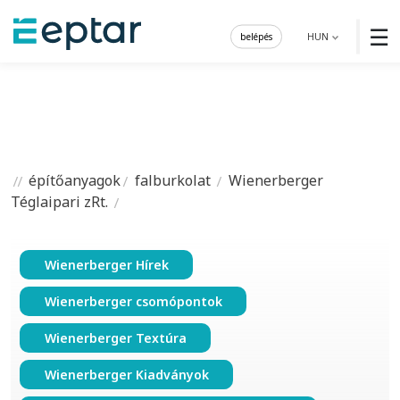
☰
belépés
HUN
építőanyagok
falburkolat
Wienerberger
Téglaipari zRt.
Wienerberger Hírek
Wienerberger csomópontok
Wienerberger Textúra
Wienerberger Kiadványok