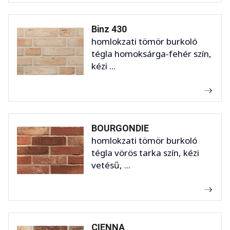
Binz 430
homlokzati tömör burkoló
tégla homoksárga-fehér szín,
kézi ...
BOURGONDIE
homlokzati tömör burkoló
tégla vörös tarka szín, kézi
vetésű, ...
CIENNA