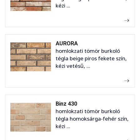
kézi ...
AURORA
homlokzati tömör burkoló
tégla beige piros fekete szín,
kézi vetésű, ...
Binz 430
homlokzati tömör burkoló
tégla homoksárga-fehér szín,
kézi ...