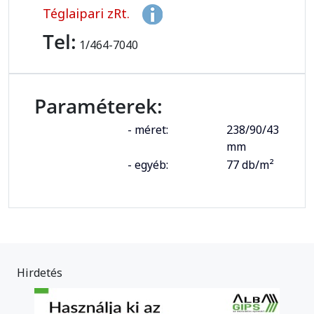
Téglaipari zRt.
Tel:
1/464-7040
Paraméterek:
- méret:
238/90/43
mm
- egyéb:
77 db/m²
Hirdetés