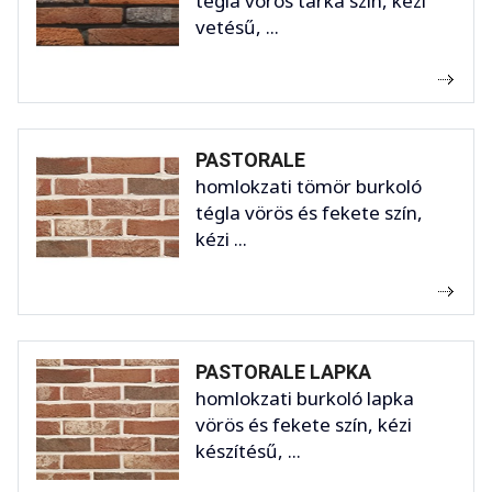
tégla vörös tarka szín, kézi
vetésű, ...
PASTORALE
homlokzati tömör burkoló
tégla vörös és fekete szín,
kézi ...
PASTORALE LAPKA
homlokzati burkoló lapka
vörös és fekete szín, kézi
készítésű, ...