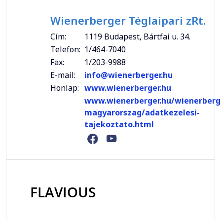
Wienerberger Téglaipari zRt.
Cím:
1119 Budapest, Bártfai u. 34.
Telefon:
1/464-7040
Fax:
1/203-9988
E-mail:
info@wienerberger.hu
Honlap:
www.wienerberger.hu
www.wienerberger.hu/wienerberg
magyarorszag/adatkezelesi-
tajekoztato.html
FLAVIOUS