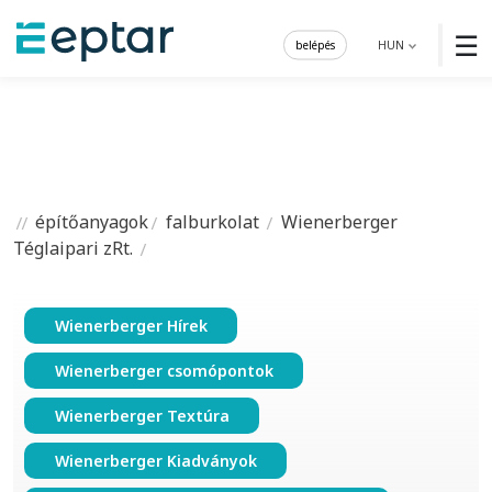
☰
belépés
HUN
építőanyagok
falburkolat
Wienerberger
Téglaipari zRt.
Wienerberger Hírek
Wienerberger csomópontok
Wienerberger Textúra
Wienerberger Kiadványok