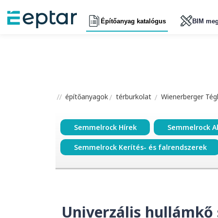
Építőanyag katalógus
BIM meg
építőanyagok
térburkolat
Wienerberger Tégl
Semmelrock Hírek
Semmelrock A
Semmelrock Kerítés- és falrendszerek
Univerzális hullámkő