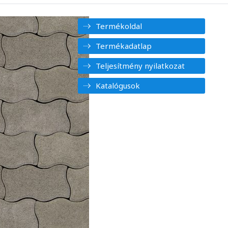
Termékoldal
Termékadatlap
Teljesítmény nyilatkozat
Katalógusok