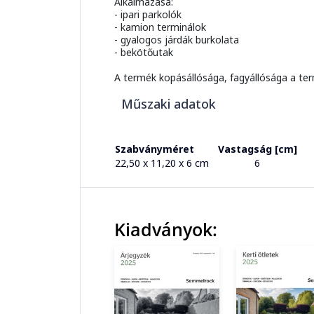
Alkalmazása:
- ipari parkolók
- kamion terminálok
- gyalogos járdák burkolata
- bekötőutak
A termék kopásállósága, fagyállósága a ter
Műszaki adatok
Szabványméret
Vastagság [cm]
22,50 x 11,20 x 6 cm
6
Kiadványok: