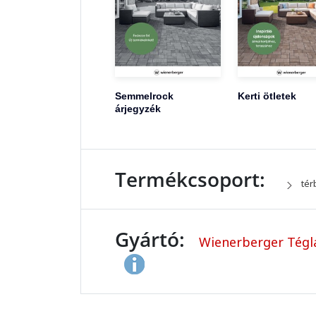
Semmelrock
Kerti ötletek
árjegyzék
Termékcsoport:
tér
Gyártó:
Wienerberger Tégla