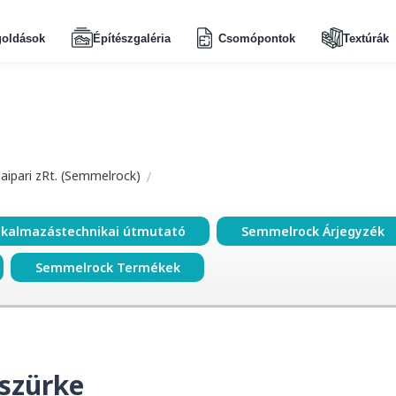
oldások
Építészgaléria
Csomópontok
Textúrák
aipari zRt. (Semmelrock)
lkalmazástechnikai útmutató
Semmelrock Árjegyzék
Semmelrock Termékek
 szürke