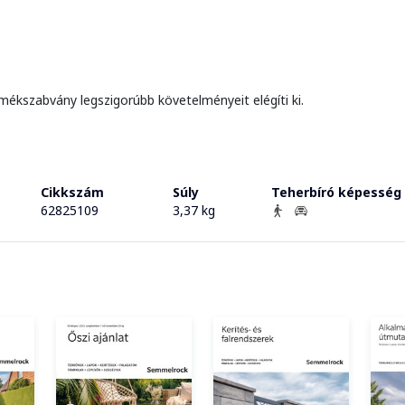
mékszabvány legszigorúbb követelményeit elégíti ki.
Cikkszám
Súly
Teherbíró képesség
62825109
3,37 kg