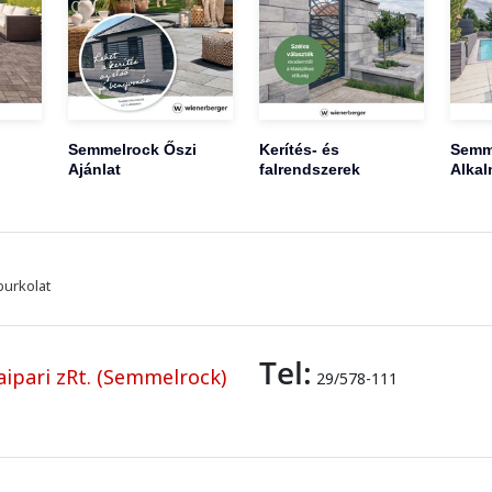
Semmelrock Őszi
Kerítés- és
Semm
Ajánlat
falrendszerek
Alkal
burkolat
Tel:
ipari zRt. (Semmelrock)
29/578-111