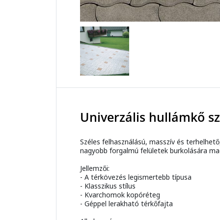
Univerzális hullámkő s
Széles felhasználású, masszív és terhelhető,
nagyobb forgalmú felületek burkolására ma
Jellemzői:
- A térkövezés legismertebb típusa
- Klasszikus stílus
- Kvarchomok kopóréteg
- Géppel lerakható térkőfajta