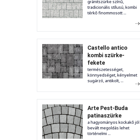
gránitszürke színű,
tradicionális stílusú, kombi
térkő finommosott ...
Castello antico
kombi szürke-
fekete
természetességet,
könnyedséget, kényelmet
sugárzó, antikolt, ...
Arte Pest-Buda
patinaszürke
a hagyományos kockakő jól
bevált megoldás lehet
történelmi ...