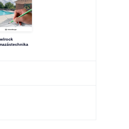
elrock
mazástechnika