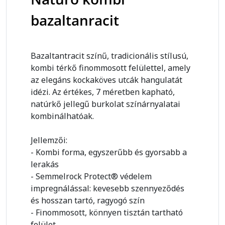
bazaltanracit
Bazaltantracit színű, tradicionális stílusú,
kombi térkő finommosott felülettel, amely
az elegáns kockaköves utcák hangulatát
idézi. Az értékes, 7 méretben kapható,
natúrkő jellegű burkolat színárnyalatai
kombinálhatóak.
Jellemzői:
- Kombi forma, egyszerűbb és gyorsabb a
lerakás
- Semmelrock Protect® védelem
impregnálással: kevesebb szennyeződés
és hosszan tartó, ragyogó szín
- Finommosott, könnyen tisztán tartható
felület