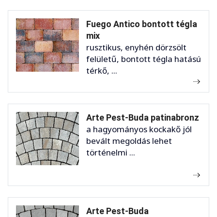
Fuego Antico bontott tégla
mix
rusztikus, enyhén dörzsölt
felületű, bontott tégla hatású
térkő, ...
Arte Pest-Buda patinabronz
a hagyományos kockakő jól
bevált megoldás lehet
történelmi ...
Arte Pest-Buda