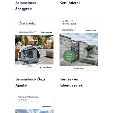
Semmelrock
Kerti ötletek
árjegyzék
Semmelrock Őszi
Kerítés- és
Ajánlat
falrendszerek