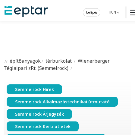
belépés
HUN
építőanyagok
térburkolat
Wienerberger
Téglaipari zRt. (Semmelrock)
Semmelrock Hírek
Semmelrock Alkalmazástechnikai útmutató
Semmelrock Árjegyzék
Semmelrock Kerti ötletek