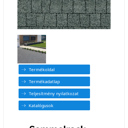
Termékoldal
Termékadatlap
Teljesítmény nyilatkozat
Katalógusok