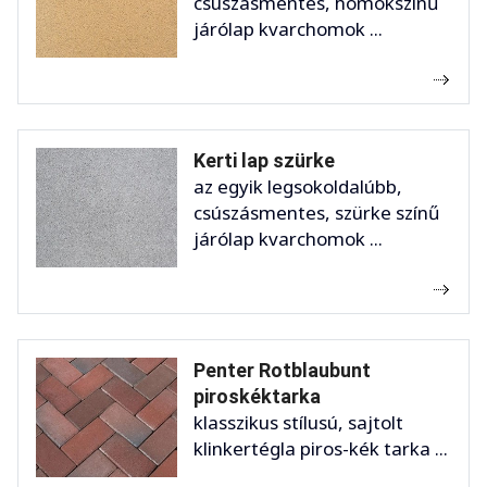
csúszásmentes, homokszínű
járólap kvarchomok ...
Kerti lap szürke
az egyik legsokoldalúbb,
csúszásmentes, szürke színű
járólap kvarchomok ...
Penter Rotblaubunt
piroskéktarka
klasszikus stílusú, sajtolt
klinkertégla piros-kék tarka ...