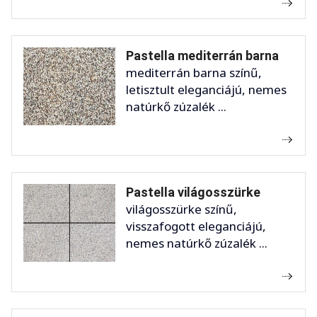
Pastella mediterrán barna
mediterrán barna színű,
letisztult eleganciájú, nemes
natúrkő zúzalék ...
Pastella világosszürke
világosszürke színű,
visszafogott eleganciájú,
nemes natúrkő zúzalék ...