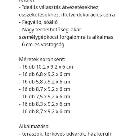
- Ideális választás átvezetésekhez,
összekötésekhez, illetve dekorációs célra
- Fagyálló, sóálló
- Nagy terhelhetőség: akár
személygépkocsi forgalomra is alkalmas
- 6 cm-es vastagság
Méretek soronként:
- 16 db 10,2 x 9,2 x 6 cm
- 16 db 6,8 x 9,2 x 6 cm
- 16 db 5,8 x 9,2 x 6 cm
- 16 db 8,7 x 9,2 x 6 cm
- 16 db 7,5 x 9,2 x 6 cm
- 16 db 8,3 x 9,2 x 6 cm
- 16 db 8,7 x 9,2 x 6 cm
Alkalmazása:
- teraszok, térköves udvarok, ház körüli