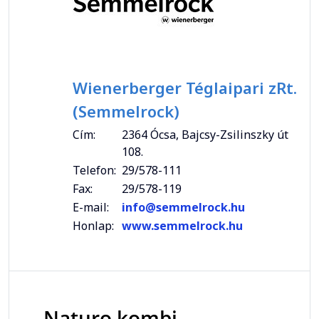
Wienerberger Téglaipari zRt.
(Semmelrock)
Cím:
2364 Ócsa, Bajcsy-Zsilinszky út
108.
Telefon:
29/578-111
Fax:
29/578-119
E-mail:
info@semmelrock.hu
Honlap:
www.semmelrock.hu
Naturo kombi