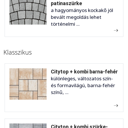
patinaszürke
a hagyományos kockakő jól
bevált megoldás lehet
történelmi ...
Klasszikus
Citytop + kombi barna-fehér
különleges, változatos szín-
és formavilágú, barna-fehér
színű, ...
Citytop + kombi szürke-