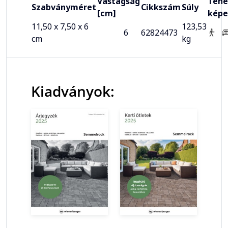
Vastagság
Tehe
Szabványméret
Cikkszám
Súly
[cm]
képe
11,50 x 7,50 x 6
123,53
6
62824473
cm
kg
Kiadványok: