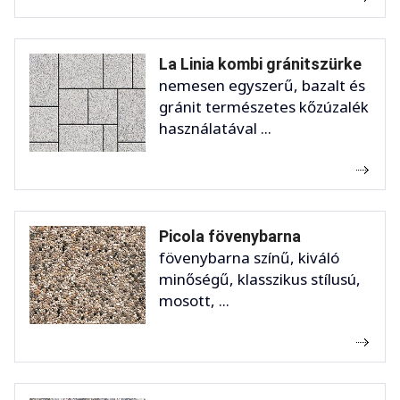
La Linia kombi gránitszürke
nemesen egyszerű, bazalt és
gránit természetes kőzúzalék
használatával ...
Picola fövenybarna
fövenybarna színű, kiváló
minőségű, klasszikus stílusú,
mosott, ...