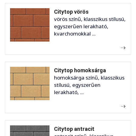
Citytop vörös
vörös színű, klasszikus stílusú,
egyszerűen lerakható,
kvarchomokkal ...
Citytop homoksárga
homoksárga színű, klasszikus
stílusú, egyszerűen
lerakható, ...
Citytop antracit