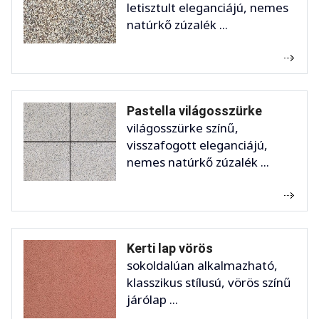
letisztult eleganciájú, nemes
natúrkő zúzalék ...
Pastella világosszürke
világosszürke színű,
visszafogott eleganciájú,
nemes natúrkő zúzalék ...
Kerti lap vörös
sokoldalúan alkalmazható,
klasszikus stílusú, vörös színű
járólap ...