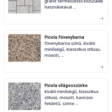
gránit természetes kőzúzalék
használatával ...
Picola fövenybarna
fövenybarna színű, kiváló
minőségű, klasszikus stílusú,
mosott, ...
Picola világosszürke
kiváló minőségű, klasszikus
stílusú, mosott, kavicsos
felületű, szinte ...