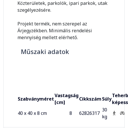
Közterületek, parkolók, ipari parkok, utak
szegélyezésére.
Projekt termék, nem szerepel az
Árjegyzékben. Minimális rendelési
mennyiség mellett elérhető.
Műszaki adatok
Vastagság
Teherb
Szabványméret
Cikkszám
Súly
[cm]
képes
30
40 x 40 x 8 cm
8
62826317
kg