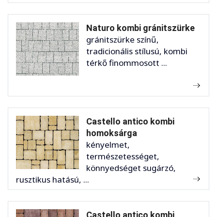
Naturo kombi gránitszürke
gránitszürke színű,
tradicionális stílusú, kombi
térkő finommosott ...
Castello antico kombi
homoksárga
kényelmet,
természetességet,
könnyedséget sugárzó,
rusztikus hatású, ...
Castello antico kombi