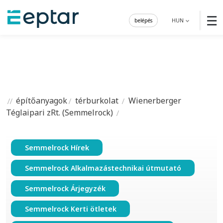
☰
belépés
HUN
építőanyagok
térburkolat
Wienerberger
Téglaipari zRt. (Semmelrock)
Semmelrock Hírek
Semmelrock Alkalmazástechnikai útmutató
Semmelrock Árjegyzék
Semmelrock Kerti ötletek