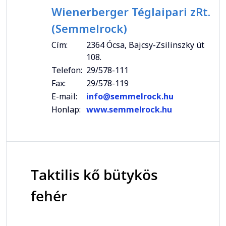
Wienerberger Téglaipari zRt.
(Semmelrock)
Cím:
2364 Ócsa, Bajcsy-Zsilinszky út
108.
Telefon:
29/578-111
Fax:
29/578-119
E-mail:
info@semmelrock.hu
Honlap:
www.semmelrock.hu
Taktilis kő bütykös
fehér