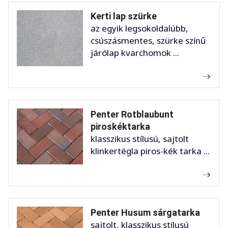
Kerti lap szürke
az egyik legsokoldalúbb,
csúszásmentes, szürke színű
járólap kvarchomok ...
Penter Rotblaubunt
piroskéktarka
klasszikus stílusú, sajtolt
klinkertégla piros-kék tarka ...
Penter Husum sárgatarka
sajtolt, klasszikus stílusú