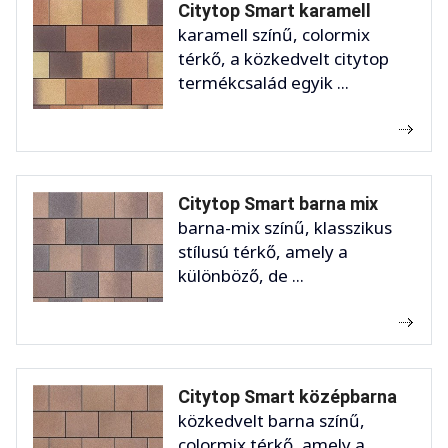
Citytop Smart karamell
karamell színű, colormix
térkő, a közkedvelt citytop
termékcsalád egyik ...
Citytop Smart barna mix
barna-mix színű, klasszikus
stílusú térkő, amely a
különböző, de ...
Citytop Smart középbarna
közkedvelt barna színű,
colormix térkő, amely a