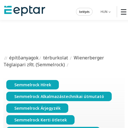
☰
belépés
HUN
építőanyagok
térburkolat
Wienerberger
Téglaipari zRt. (Semmelrock)
Semmelrock Hírek
Semmelrock Alkalmazástechnikai útmutató
Semmelrock Árjegyzék
Semmelrock Kerti ötletek