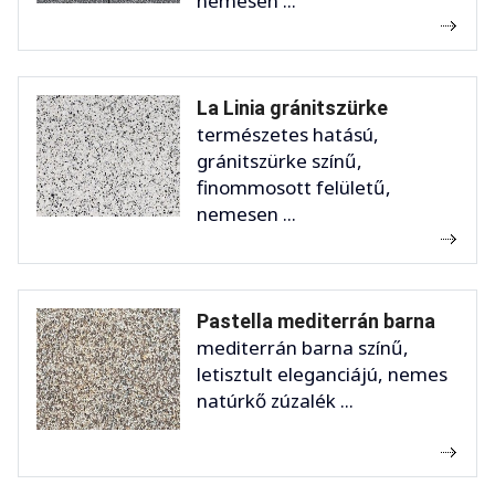
nemesen ...
La Linia gránitszürke
természetes hatású,
gránitszürke színű,
finommosott felületű,
nemesen ...
Pastella mediterrán barna
mediterrán barna színű,
letisztult eleganciájú, nemes
natúrkő zúzalék ...