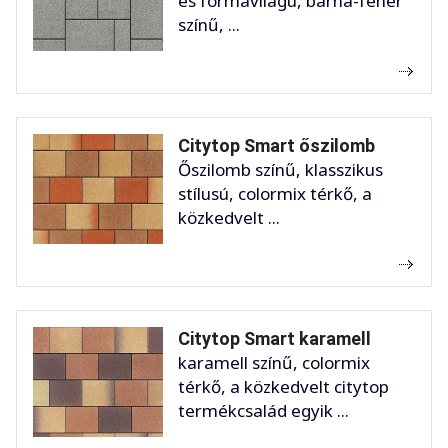
és formavilágú, barna-fehér
színű, ...
Citytop Smart őszilomb
Őszilomb színű, klasszikus
stílusú, colormix térkő, a
közkedvelt ...
Citytop Smart karamell
karamell színű, colormix
térkő, a közkedvelt citytop
termékcsalád egyik ...