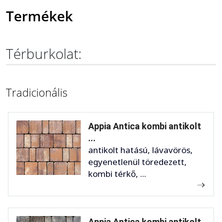
Termékek
Térburkolat:
Tradicionális
Appia Antica kombi antikolt
...
antikolt hatású, lávavörös,
egyenetlenül töredezett,
kombi térkő, ...
Appia Antica kombi antikolt