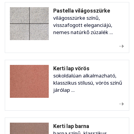
Pastella világosszürke
világosszürke színű,
visszafogott eleganciájú,
nemes natúrkő zúzalék ...
Kerti lap vörös
sokoldalúan alkalmazható,
klasszikus stílusú, vörös színű
járólap ...
Kerti lap barna
barna színű, klasszikus