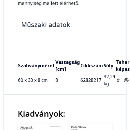
mennyiség mellett elérhető.
Műszaki adatok
Vastagság
Teher
Szabványméret
Cikkszám
Súly
[cm]
képes
32,29
60 x 30 x 8 cm
8
62828217
kg
Kiadványok: