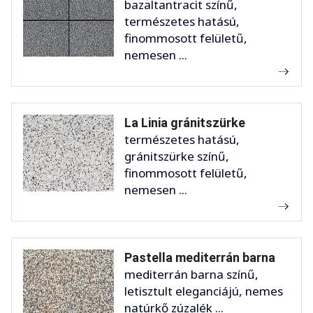
bazaltantracit színű,
természetes hatású,
finommosott felületű,
nemesen ...
La Linia gránitszürke
természetes hatású,
gránitszürke színű,
finommosott felületű,
nemesen ...
Pastella mediterrán barna
mediterrán barna színű,
letisztult eleganciájú, nemes
natúrkő zúzalék ...