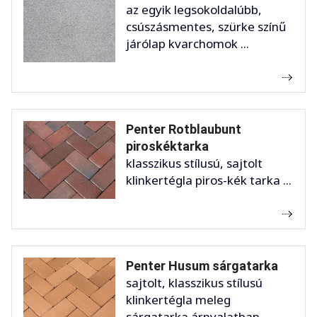
az egyik legsokoldalúbb,
csúszásmentes, szürke színű
járólap kvarchomok ...
Penter Rotblaubunt
piroskéktarka
klasszikus stílusú, sajtolt
klinkertégla piros-kék tarka ...
Penter Husum sárgatarka
sajtolt, klasszikus stílusú
klinkertégla meleg
sárgatarka árnyalatban, ...