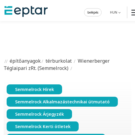
belépés
HUN
építőanyagok
térburkolat
Wienerberger
Téglaipari zRt. (Semmelrock)
Semmelrock Hírek
Semmelrock Alkalmazástechnikai útmutató
Semmelrock Árjegyzék
Semmelrock Kerti ötletek