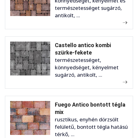
könnyedséget, kényelmet és
természetességet sugárzó,
antikolt, ...
Castello antico kombi
szürke-fekete
természetességet,
könnyedséget, kényelmet
sugárzó, antikolt, ...
Fuego Antico bontott tégla
mix
rusztikus, enyhén dörzsölt
felületű, bontott tégla hatású
térkő, ...