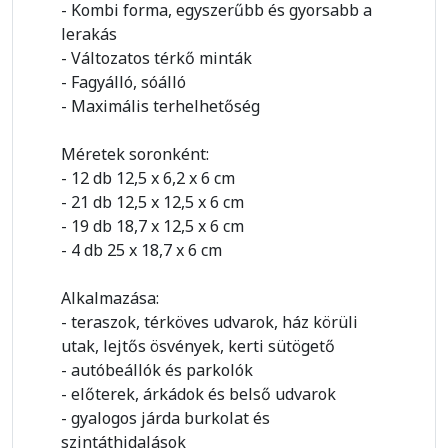
- Kombi forma, egyszerűbb és gyorsabb a
lerakás
- Változatos térkő minták
- Fagyálló, sóálló
- Maximális terhelhetőség
Méretek soronként:
- 12 db 12,5 x 6,2 x 6 cm
- 21 db 12,5 x 12,5 x 6 cm
- 19 db 18,7 x 12,5 x 6 cm
- 4 db 25 x 18,7 x 6 cm
Alkalmazása:
- teraszok, térköves udvarok, ház körüli
utak, lejtős ösvények, kerti sütögető
- autóbeállók és parkolók
- előterek, árkádok és belső udvarok
- gyalogos járda burkolat és
szintáthidalások