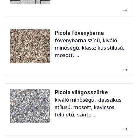
Picola fövenybarna
fövenybarna színű, kiváló
minőségű, klasszikus stílusú,
mosott, ...
Picola világosszürke
kiváló minőségű, klasszikus
stílusú, mosott, kavicsos
felületű, szinte ...