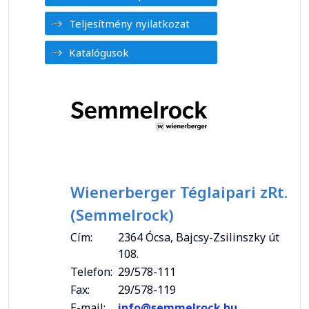
Teljesítmény nyilatkozat
Katalógusok
Wienerberger Téglaipari zRt.
(Semmelrock)
Cím:
2364 Ócsa, Bajcsy-Zsilinszky út
108.
Telefon:
29/578-111
Fax:
29/578-119
E-mail:
info@semmelrock.hu