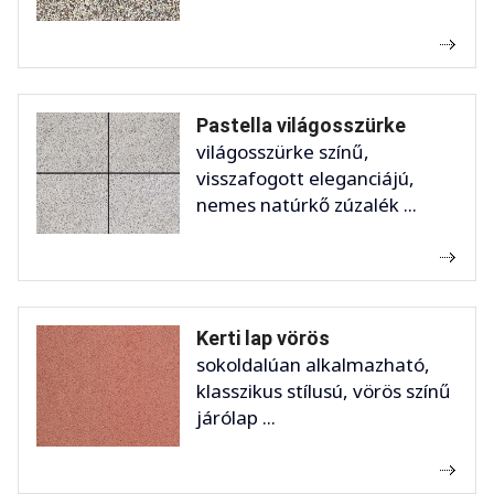
Pastella világosszürke
világosszürke színű,
visszafogott eleganciájú,
nemes natúrkő zúzalék ...
Kerti lap vörös
sokoldalúan alkalmazható,
klasszikus stílusú, vörös színű
járólap ...