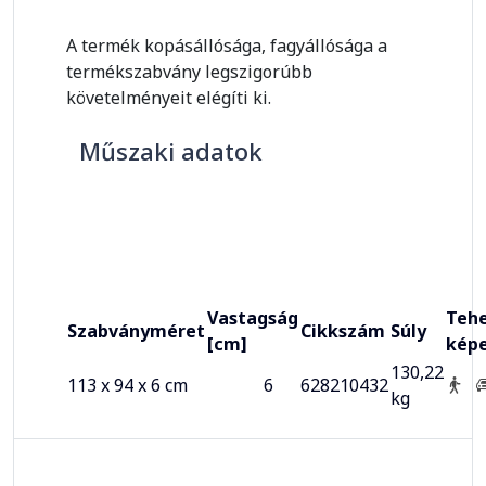
A termék kopásállósága, fagyállósága a
termékszabvány legszigorúbb
követelményeit elégíti ki.
Műszaki adatok
Vastagság
Tehe
Szabványméret
Cikkszám
Súly
[cm]
kép
130,22
113 x 94 x 6 cm
6
628210432
kg