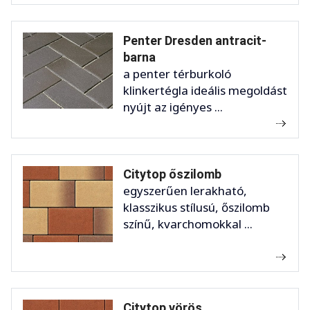
Penter Dresden antracit-
barna
a penter térburkoló
klinkertégla ideális megoldást
nyújt az igényes ...
Citytop őszilomb
egyszerűen lerakható,
klasszikus stílusú, őszilomb
színű, kvarchomokkal ...
Citytop vörös