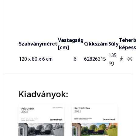
Vastagság
Teherb
Szabványméret
Cikkszám
Súly
[cm]
képes
135
120 x 80 x 6 cm
6
62826315
kg
Kiadványok: