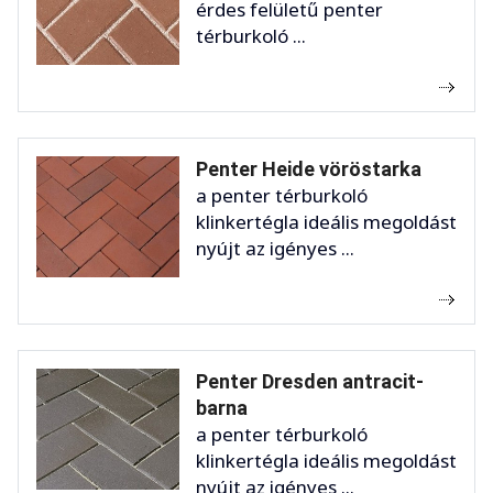
érdes felületű penter
térburkoló ...
Penter Heide vöröstarka
a penter térburkoló
klinkertégla ideális megoldást
nyújt az igényes ...
Penter Dresden antracit-
barna
a penter térburkoló
klinkertégla ideális megoldást
nyújt az igényes ...