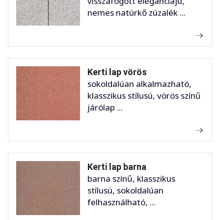
visszafogott eleganciájú,
nemes natúrkő zúzalék ...
Kerti lap vörös
sokoldalúan alkalmazható,
klasszikus stílusú, vörös színű
járólap ...
Kerti lap barna
barna színű, klasszikus
stílusú, sokoldalúan
felhasználható, ...