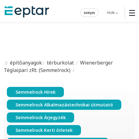
☰
belépés
HUN
építőanyagok
térburkolat
Wienerberger
Téglaipari zRt. (Semmelrock)
Semmelrock Hírek
Semmelrock Alkalmazástechnikai útmutató
Semmelrock Árjegyzék
Semmelrock Kerti ötletek