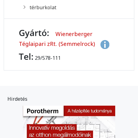
térburkolat
Gyártó:
Wienerberger
Téglaipari zRt. (Semmelrock)
Tel:
29/578-111
Hirdetés