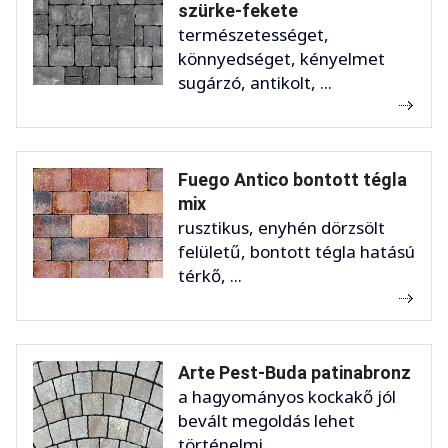
szürke-fekete
természetességet,
könnyedséget, kényelmet
sugárzó, antikolt, ...
Fuego Antico bontott tégla
mix
rusztikus, enyhén dörzsölt
felületű, bontott tégla hatású
térkő, ...
Arte Pest-Buda patinabronz
a hagyományos kockakő jól
bevált megoldás lehet
történelmi ...