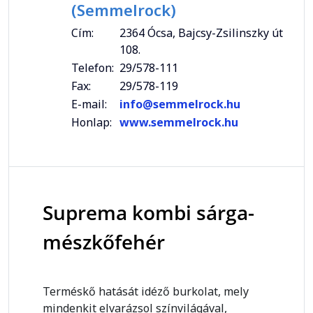
(Semmelrock)
Cím:
2364 Ócsa, Bajcsy-Zsilinszky út
108.
Telefon:
29/578-111
Fax:
29/578-119
E-mail:
info@semmelrock.hu
Honlap:
www.semmelrock.hu
Suprema kombi sárga-
mészkőfehér
Terméskő hatását idéző burkolat, mely
mindenkit elvarázsol színvilágával,