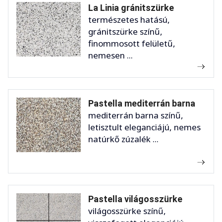
La Linia gránitszürke
természetes hatású,
gránitszürke színű,
finommosott felületű,
nemesen ...
Pastella mediterrán barna
mediterrán barna színű,
letisztult eleganciájú, nemes
natúrkő zúzalék ...
Pastella világosszürke
világosszürke színű,