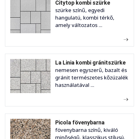
Citytop kombi szürke
szürke színű, egyedi
hangulatú, kombi térkő,
amely változatos ...
La Linia kombi gránitszürke
nemesen egyszerű, bazalt és
gránit természetes kőzúzalék
használatával ...
Picola fövenybarna
fövenybarna színű, kiváló
minőségű, klasszikus stílusú,