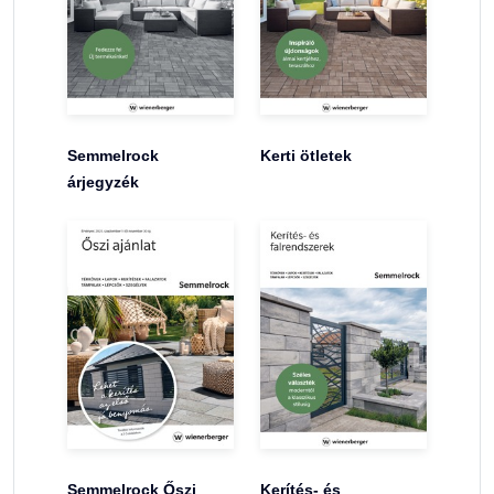
Semmelrock
Kerti ötletek
árjegyzék
Semmelrock Őszi
Kerítés- és