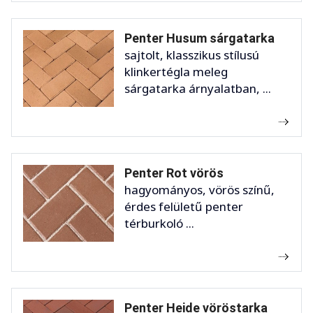
Penter Husum sárgatarka
sajtolt, klasszikus stílusú
klinkertégla meleg
sárgatarka árnyalatban, ...
Penter Rot vörös
hagyományos, vörös színű,
érdes felületű penter
térburkoló ...
Penter Heide vöröstarka