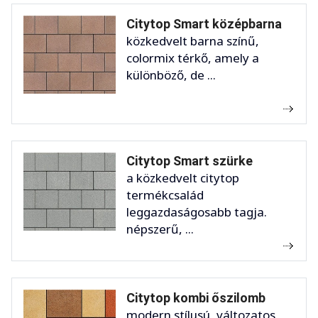
Citytop Smart középbarna
közkedvelt barna színű,
colormix térkő, amely a
különböző, de ...
Citytop Smart szürke
a közkedvelt citytop
termékcsalád
leggazdaságosabb tagja.
népszerű, ...
Citytop kombi őszilomb
modern stílusú, változatos