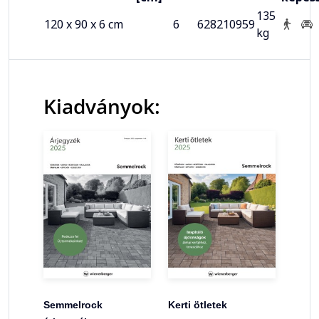
135
120 x 90 x 6 cm
6
628210959
kg
Kiadványok:
Semmelrock
Kerti ötletek