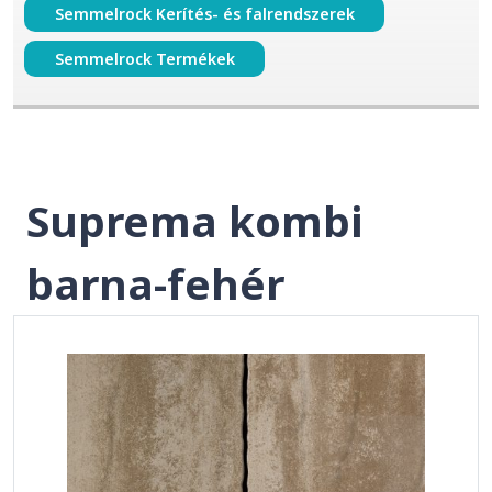
Semmelrock Kerítés- és falrendszerek
Semmelrock Termékek
Suprema kombi
barna-fehér