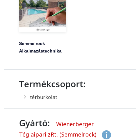
Semmelrock
Alkalmazástechnika
Termékcsoport:
térburkolat
Gyártó:
Wienerberger
Téglaipari zRt. (Semmelrock)