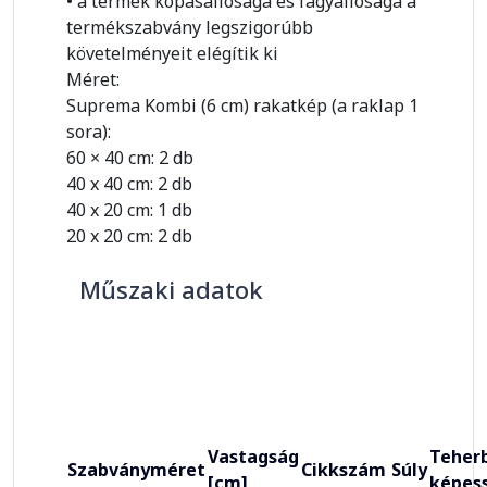
• a termék kopásállósága és fagyállósága a
termékszabvány legszigorúbb
követelményeit elégítik ki
Méret:
Suprema Kombi (6 cm) rakatkép (a raklap 1
sora):
60 × 40 cm: 2 db
40 x 40 cm: 2 db
40 x 20 cm: 1 db
20 x 20 cm: 2 db
Műszaki adatok
Vastagság
Teherb
Szabványméret
Cikkszám
Súly
[cm]
képes