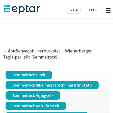
☰
belépés
HUN
építőanyagok
térburkolat
Wienerberger
Téglaipari zRt. (Semmelrock)
Semmelrock Hírek
Semmelrock Alkalmazástechnikai útmutató
Semmelrock Árjegyzék
Semmelrock Kerti ötletek