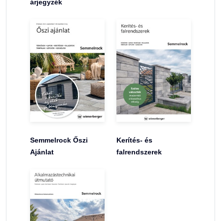
árjegyzék
Semmelrock Őszi
Kerítés- és
Ajánlat
falrendszerek