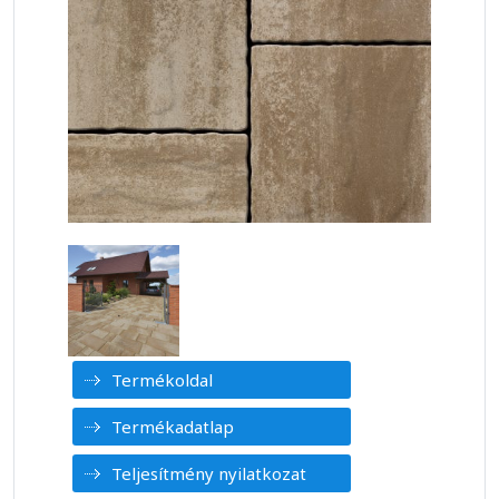
Termékoldal
Termékadatlap
Teljesítmény nyilatkozat