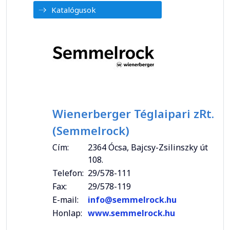
Katalógusok
Wienerberger Téglaipari zRt.
(Semmelrock)
Cím:
2364 Ócsa, Bajcsy-Zsilinszky út
108.
Telefon:
29/578-111
Fax:
29/578-119
E-mail:
info@semmelrock.hu
Honlap:
www.semmelrock.hu