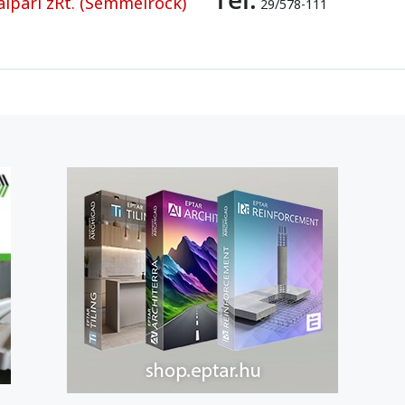
ipari zRt. (Semmelrock)
29/578-111