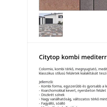
Citytop kombi mediter
Colormix, kombi térkő, megnyugtató, medite
klasszikus stílusú felületek kialakítását tesz
Jellemzői:
- Kombi forma, egyszerűbb és gyorsabb a l
- Kvarchomokkal kevert, nyersbeton felület
- Diszkrét színek
- Nagy variálhatóság, változatos térkő min
- Fagyálló, sóálló