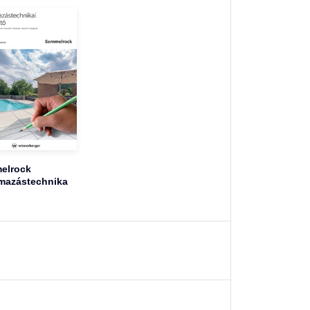
elrock
mazástechnika