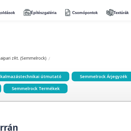
oldások
Építészgaléria
Csomópontok
Textúrák
aipari zRt. (Semmelrock)
lkalmazástechnikai útmutató
Semmelrock Árjegyzék
Semmelrock Termékek
rrán