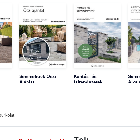
Semmelrock Őszi
Kerítés- és
Semm
Ajánlat
falrendszerek
Alkal
burkolat
Tel: