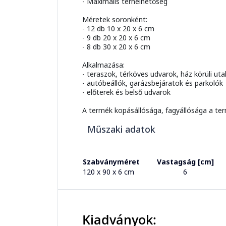
- Maximális terhelhetőség
Méretek soronként:
- 12 db 10 x 20 x 6 cm
- 9 db 20 x 20 x 6 cm
- 8 db 30 x 20 x 6 cm
Alkalmazása:
- teraszok, térköves udvarok, ház körüli uta
- autóbeállók, garázsbejáratok és parkolók
- előterek és belső udvarok
A termék kopásállósága, fagyállósága a ter
Műszaki adatok
Szabványméret
Vastagság [cm]
120 x 90 x 6 cm
6
Kiadványok: