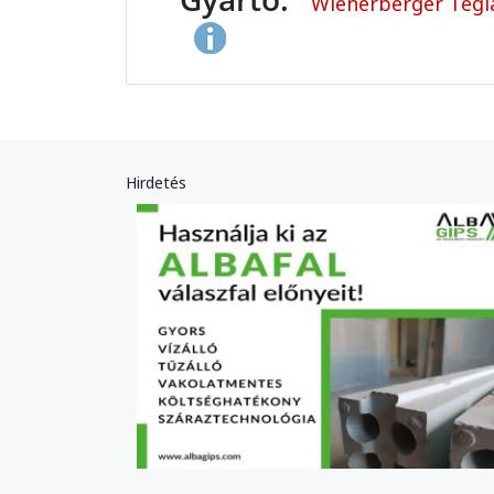
Wienerberger Tégla
Hirdetés