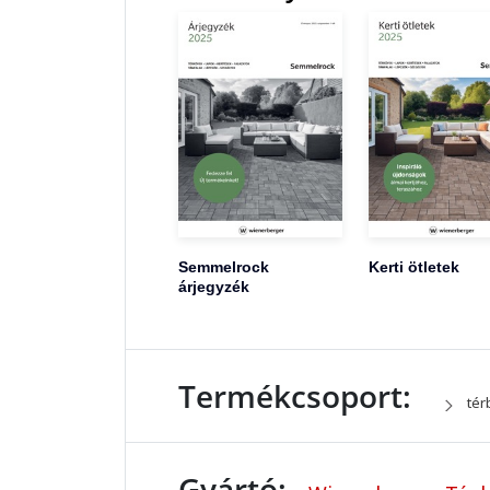
Semmelrock
Kerti ötletek
árjegyzék
Termékcsoport:
tér
Gyártó: