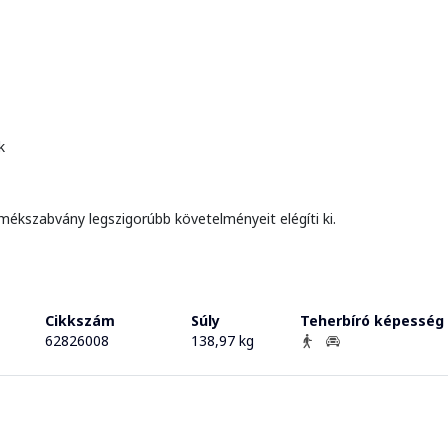
k
mékszabvány legszigorúbb követelményeit elégíti ki.
Cikkszám
Súly
Teherbíró képesség
62826008
138,97 kg