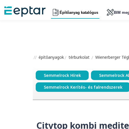
Építőanyag katalógus
BIM meg
építőanyagok
térburkolat
Wienerberger Tégl
Semmelrock Hírek
Semmelrock A
Semmelrock Kerítés- és falrendszerek
Citytop kombi medite