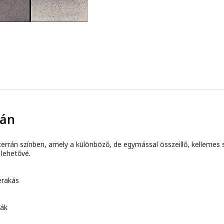
rán
rrán színben, amely a különböző, de egymással összeillő, kellemes 
i lehetővé.
erakás
ták