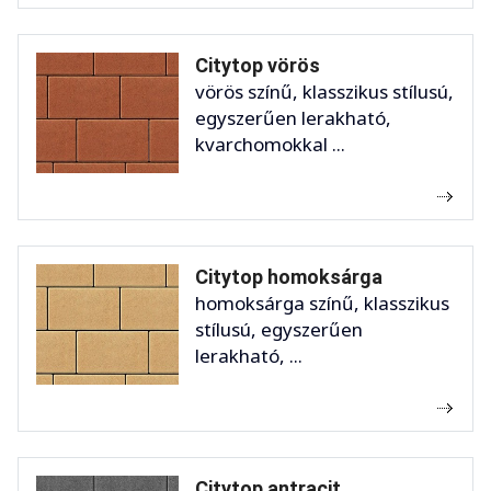
Citytop vörös
vörös színű, klasszikus stílusú,
egyszerűen lerakható,
kvarchomokkal ...
Citytop homoksárga
homoksárga színű, klasszikus
stílusú, egyszerűen
lerakható, ...
Citytop antracit