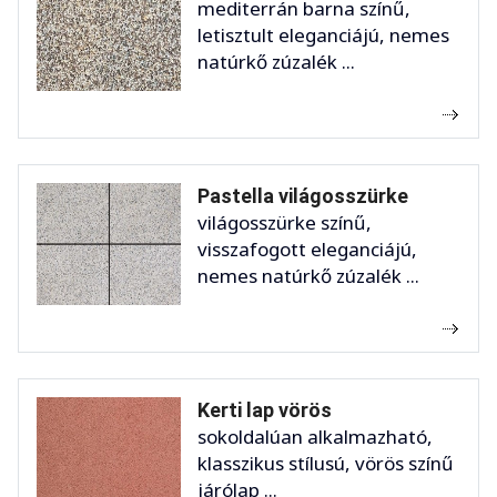
mediterrán barna színű,
letisztult eleganciájú, nemes
natúrkő zúzalék ...
Pastella világosszürke
világosszürke színű,
visszafogott eleganciájú,
nemes natúrkő zúzalék ...
Kerti lap vörös
sokoldalúan alkalmazható,
klasszikus stílusú, vörös színű
járólap ...