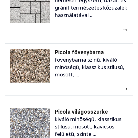
nemesen egyszerű, bazalt és
gránit természetes kőzúzalék
használatával ...
Picola fövenybarna
fövenybarna színű, kiváló
minőségű, klasszikus stílusú,
mosott, ...
Picola világosszürke
kiváló minőségű, klasszikus
stílusú, mosott, kavicsos
felületű, szinte ...