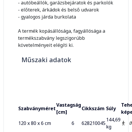
- autóbeállók, garázsbejáratok és parkolók
- előterek, árkádok és belső udvarok
- gyalogos járda burkolata
A termék kopásállósága, fagyállósága a
termékszabvány legszigorúbb
követelményeit elégíti ki.
Műszaki adatok
Vastagság
Tehe
Szabványméret
Cikkszám
Súly
[cm]
kép
144,69
120 x 80 x 6 cm
6
628210045
kg