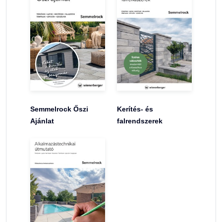
Semmelrock Őszi
Kerítés- és
Ajánlat
falrendszerek