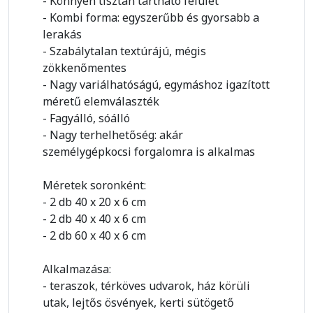
- Könnyen tisztán tartható felület
- Kombi forma: egyszerűbb és gyorsabb a
lerakás
- Szabálytalan textúrájú, mégis
zökkenőmentes
- Nagy variálhatóságú, egymáshoz igazított
méretű elemválaszték
- Fagyálló, sóálló
- Nagy terhelhetőség: akár
személygépkocsi forgalomra is alkalmas
Méretek soronként:
- 2 db 40 x 20 x 6 cm
- 2 db 40 x 40 x 6 cm
- 2 db 60 x 40 x 6 cm
Alkalmazása:
- teraszok, térköves udvarok, ház körüli
utak, lejtős ösvények, kerti sütögető