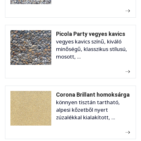
Picola Party vegyes kavics
vegyes kavics színű, kiváló
minőségű, klasszikus stílusú,
mosott, ...
Corona Brillant homoksárga
könnyen tisztán tartható,
alpesi kőzetből nyert
zúzalékkal kialakított, ...