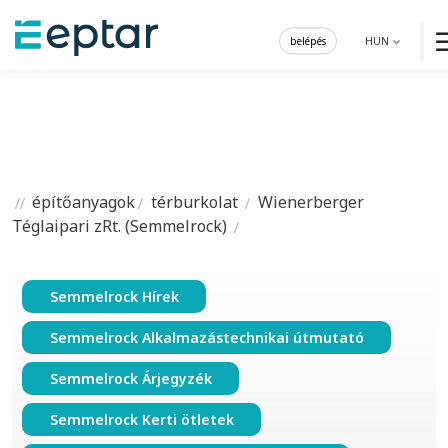
belépés
HUN
építőanyagok
térburkolat
Wienerberger
Téglaipari zRt. (Semmelrock)
Semmelrock Hírek
Semmelrock Alkalmazástechnikai útmutató
Semmelrock Árjegyzék
Semmelrock Kerti ötletek