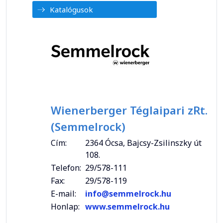
Katalógusok
Wienerberger Téglaipari zRt.
(Semmelrock)
Cím:
2364 Ócsa, Bajcsy-Zsilinszky út
108.
Telefon:
29/578-111
Fax:
29/578-119
E-mail:
info@semmelrock.hu
Honlap:
www.semmelrock.hu