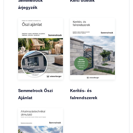
Semmelrock
Kerti ötletek
árjegyzék
Semmelrock Őszi
Kerítés- és
Ajánlat
falrendszerek