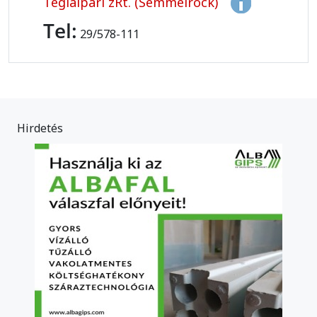
Téglaipari zRt. (Semmelrock)
Tel:
29/578-111
Hirdetés