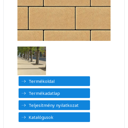
Termékoldal
Termékadatlap
Teljesítmény nyilatkozat
Katalógusok