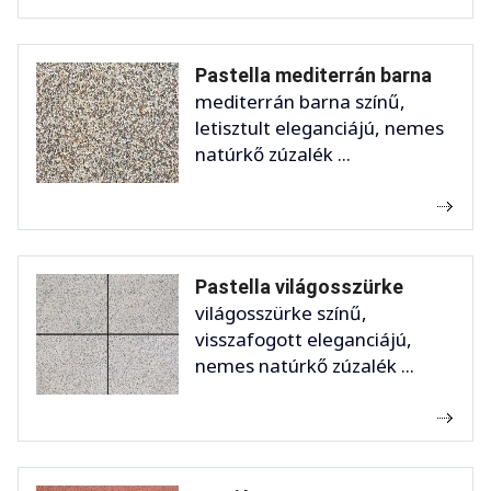
Pastella mediterrán barna
mediterrán barna színű,
letisztult eleganciájú, nemes
natúrkő zúzalék ...
Pastella világosszürke
világosszürke színű,
visszafogott eleganciájú,
nemes natúrkő zúzalék ...