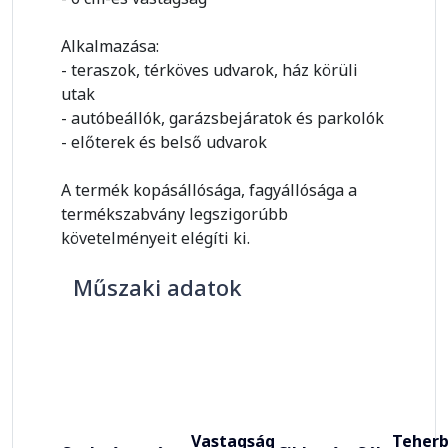
Alkalmazása:
- teraszok, térköves udvarok, ház körüli
utak
- autóbeállók, garázsbejáratok és parkolók
- előterek és belső udvarok
A termék kopásállósága, fagyállósága a
termékszabvány legszigorúbb
követelményeit elégíti ki.
Műszaki adatok
Vastagság
Teherb