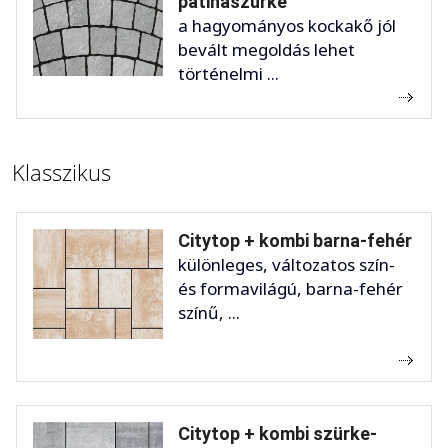
patinaszürke
a hagyományos kockakő jól
bevált megoldás lehet
történelmi ...
Klasszikus
Citytop + kombi barna-fehér
különleges, változatos szín-
és formavilágú, barna-fehér
színű, ...
Citytop + kombi szürke-