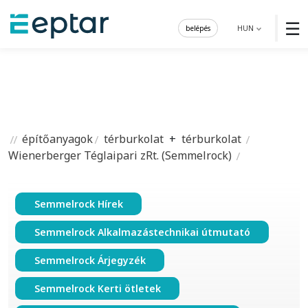
☰
belépés
HUN
építőanyagok
térburkolat
+
térburkolat
Wienerberger Téglaipari zRt. (Semmelrock)
Semmelrock Hírek
Semmelrock Alkalmazástechnikai útmutató
Semmelrock Árjegyzék
Semmelrock Kerti ötletek