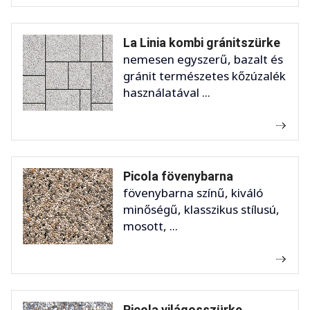
La Linia kombi gránitszürke
nemesen egyszerű, bazalt és
gránit természetes kőzúzalék
használatával ...
Picola fövenybarna
fövenybarna színű, kiváló
minőségű, klasszikus stílusú,
mosott, ...
Picola világosszürke