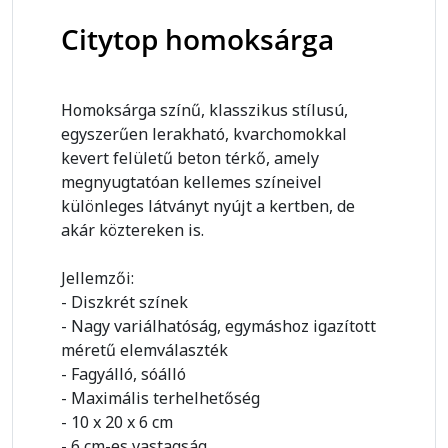
Citytop homoksárga
Homoksárga színű, klasszikus stílusú,
egyszerűen lerakható, kvarchomokkal
kevert felületű beton térkő, amely
megnyugtatóan kellemes színeivel
különleges látványt nyújt a kertben, de
akár köztereken is.
Jellemzői:
- Diszkrét színek
- Nagy variálhatóság, egymáshoz igazított
méretű elemválaszték
- Fagyálló, sóálló
- Maximális terhelhetőség
- 10 x 20 x 6 cm
- 6 cm-es vastagság