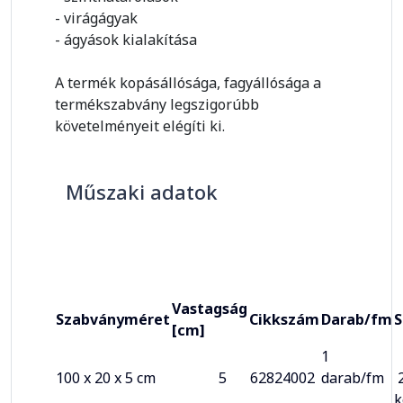
- virágágyak
- ágyások kialakítása
A termék kopásállósága, fagyállósága a
termékszabvány legszigorúbb
követelményeit elégíti ki.
Műszaki adatok
Vastagság
Szabványméret
Cikkszám
Darab/fm
S
[cm]
1
100 x 20 x 5 cm
5
62824002
darab/fm
2