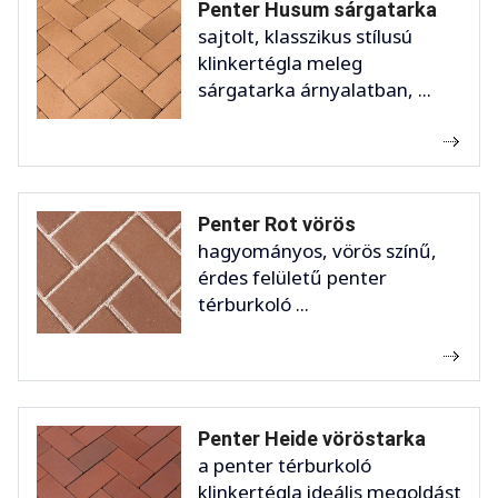
Penter Husum sárgatarka
sajtolt, klasszikus stílusú
klinkertégla meleg
sárgatarka árnyalatban, ...
Penter Rot vörös
hagyományos, vörös színű,
érdes felületű penter
térburkoló ...
Penter Heide vöröstarka
a penter térburkoló
klinkertégla ideális megoldást