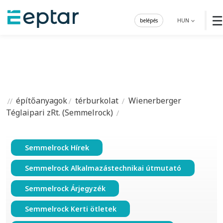
☰
belépés
HUN
építőanyagok
térburkolat
Wienerberger
Téglaipari zRt. (Semmelrock)
Semmelrock Hírek
Semmelrock Alkalmazástechnikai útmutató
Semmelrock Árjegyzék
Semmelrock Kerti ötletek