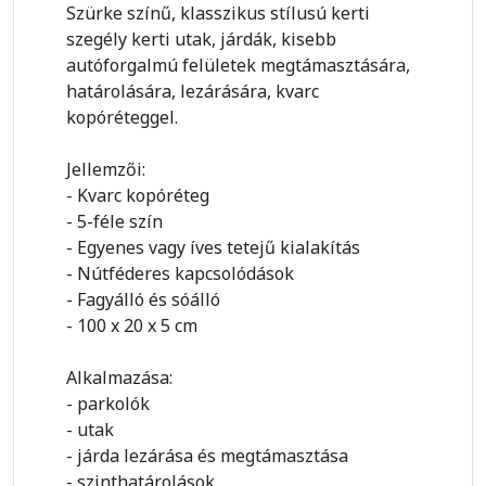
Szürke színű, klasszikus stílusú kerti
szegély kerti utak, járdák, kisebb
autóforgalmú felületek megtámasztására,
határolására, lezárására, kvarc
kopóréteggel.
Jellemzői:
- Kvarc kopóréteg
- 5-féle szín
- Egyenes vagy íves tetejű kialakítás
- Nútféderes kapcsolódások
- Fagyálló és sóálló
- 100 x 20 x 5 cm
Alkalmazása:
- parkolók
- utak
- járda lezárása és megtámasztása
- szinthatárolások