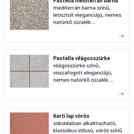
Pastella mediterrán barna
mediterrán barna színű,
letisztult eleganciájú, nemes
natúrkő zúzalék ...
Pastella világosszürke
világosszürke színű,
visszafogott eleganciájú,
nemes natúrkő zúzalék ...
Kerti lap vörös
sokoldalúan alkalmazható,
klasszikus stílusú, vörös színű