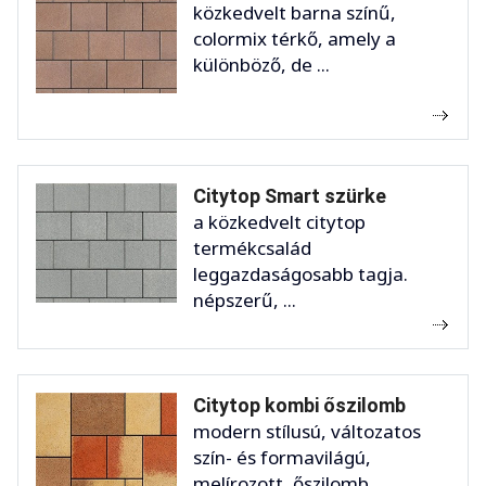
közkedvelt barna színű,
colormix térkő, amely a
különböző, de ...
Citytop Smart szürke
a közkedvelt citytop
termékcsalád
leggazdaságosabb tagja.
népszerű, ...
Citytop kombi őszilomb
modern stílusú, változatos
szín- és formavilágú,
melírozott, őszilomb ...