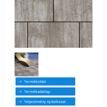
Termékoldal
Termékadatlap
Teljesítmény nyilatkozat