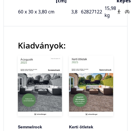
[cm]
képes
15,98
60 x 30 x 3,80 cm
3,8
62827122
kg
Kiadványok:
Semmelrock
Kerti ötletek