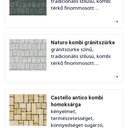
tradicionális stílusú, kombi
térkő finommosott ...
Naturo kombi gránitszürke
gránitszürke színű,
tradicionális stílusú, kombi
térkő finommosott ...
Castello antico kombi
homoksárga
kényelmet,
természetességet,
könnyedséget sugárzó,