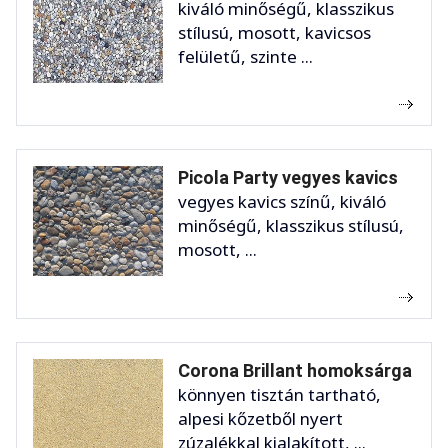
kiváló minőségű, klasszikus
stílusú, mosott, kavicsos
felületű, szinte ...
Picola Party vegyes kavics
vegyes kavics színű, kiváló
minőségű, klasszikus stílusú,
mosott, ...
Corona Brillant homoksárga
könnyen tisztán tartható,
alpesi kőzetből nyert
zúzalékkal kialakított, ...