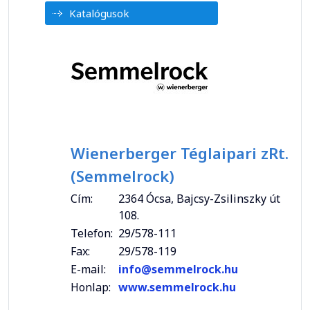
Katalógusok
Wienerberger Téglaipari zRt.
(Semmelrock)
Cím:
2364 Ócsa, Bajcsy-Zsilinszky út
108.
Telefon:
29/578-111
Fax:
29/578-119
E-mail:
info@semmelrock.hu
Honlap:
www.semmelrock.hu