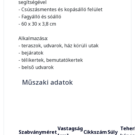
segítségével
- Csúszásmentes és kopásálló felület
- Fagyálló és sóálló
- 60 x 30 x 3,8 cm
Alkalmazása:
- teraszok, udvarok, ház körüli utak
- bejáratok
- télikertek, bemutatókertek
- belső udvarok
Műszaki adatok
Vastagság
Teher
Szabványméret
Cikkszám
Súly