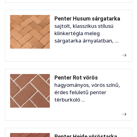
Penter Husum sárgatarka
sajtolt, klasszikus stílusú
klinkertégla meleg
sárgatarka árnyalatban, ...
Penter Rot vörös
hagyományos, vörös színű,
érdes felületű penter
térburkoló ...
Penter Heide vöröstarka