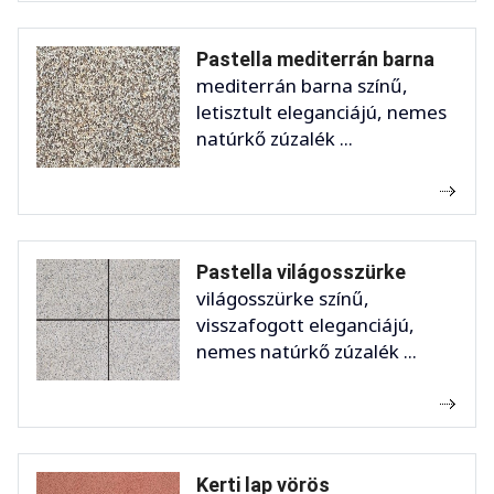
Pastella mediterrán barna
mediterrán barna színű,
letisztult eleganciájú, nemes
natúrkő zúzalék ...
Pastella világosszürke
világosszürke színű,
visszafogott eleganciájú,
nemes natúrkő zúzalék ...
Kerti lap vörös