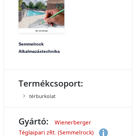
Semmelrock
Alkalmazástechnika
Termékcsoport:
térburkolat
Gyártó:
Wienerberger
Téglaipari zRt. (Semmelrock)