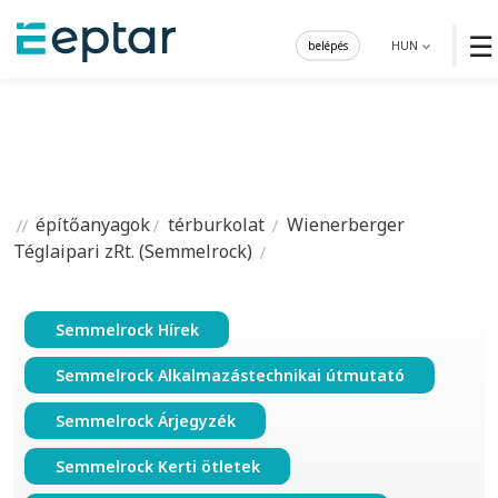
☰
belépés
HUN
építőanyagok
térburkolat
Wienerberger
Téglaipari zRt. (Semmelrock)
Semmelrock Hírek
Semmelrock Alkalmazástechnikai útmutató
Semmelrock Árjegyzék
Semmelrock Kerti ötletek