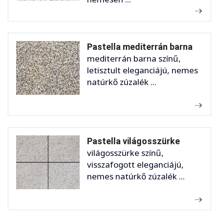
Pastella mediterrán barna
mediterrán barna színű,
letisztult eleganciájú, nemes
natúrkő zúzalék ...
Pastella világosszürke
világosszürke színű,
visszafogott eleganciájú,
nemes natúrkő zúzalék ...