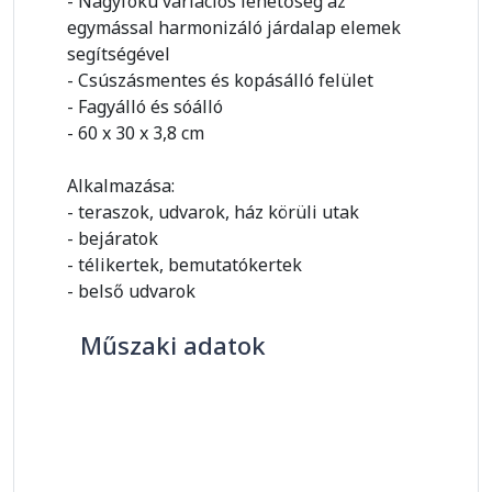
- Nagyfokú variációs lehetőség az
egymással harmonizáló járdalap elemek
segítségével
- Csúszásmentes és kopásálló felület
- Fagyálló és sóálló
- 60 x 30 x 3,8 cm
Alkalmazása:
- teraszok, udvarok, ház körüli utak
- bejáratok
- télikertek, bemutatókertek
- belső udvarok
Műszaki adatok