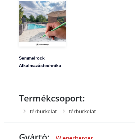
Semmelrock
Alkalmazástechnika
Termékcsoport:
térburkolat
térburkolat
Gyártó:
Wienerberger