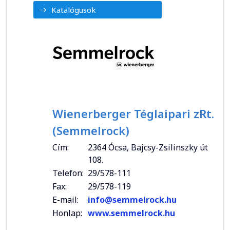
Katalógusok
Wienerberger Téglaipari zRt.
(Semmelrock)
Cím:
2364 Ócsa, Bajcsy-Zsilinszky út
108.
Telefon:
29/578-111
Fax:
29/578-119
E-mail:
info@semmelrock.hu
Honlap:
www.semmelrock.hu