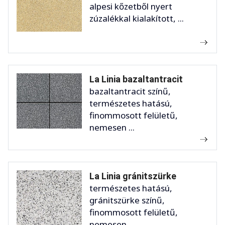
alpesi kőzetből nyert
zúzalékkal kialakított, ...
La Linia bazaltantracit
bazaltantracit színű,
természetes hatású,
finommosott felületű,
nemesen ...
La Linia gránitszürke
természetes hatású,
gránitszürke színű,
finommosott felületű,
nemesen ...