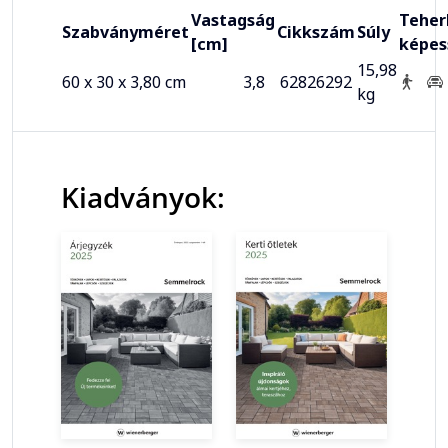
Vastagság
Teher
Szabványméret
Cikkszám
Súly
[cm]
képes
15,98
60 x 30 x 3,80 cm
3,8
62826292
kg
Kiadványok: