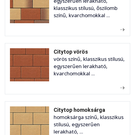
egyszerűen lerakható,
klasszikus stílusú, őszilomb
színű, kvarchomokkal ...
Citytop vörös
vörös színű, klasszikus stílusú,
egyszerűen lerakható,
kvarchomokkal ...
Citytop homoksárga
homoksárga színű, klasszikus
stílusú, egyszerűen
lerakható, ...