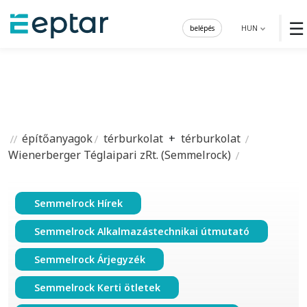
☰
belépés
HUN
építőanyagok
térburkolat
+
térburkolat
Wienerberger Téglaipari zRt. (Semmelrock)
Semmelrock Hírek
Semmelrock Alkalmazástechnikai útmutató
Semmelrock Árjegyzék
Semmelrock Kerti ötletek