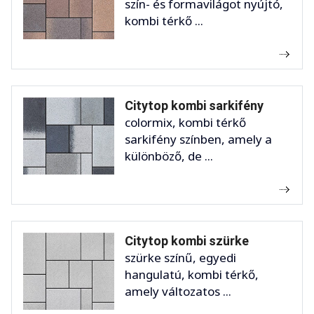
szín- és formavilágot nyújtó,
kombi térkő ...
Citytop kombi sarkifény
colormix, kombi térkő
sarkifény színben, amely a
különböző, de ...
Citytop kombi szürke
szürke színű, egyedi
hangulatú, kombi térkő,
amely változatos ...