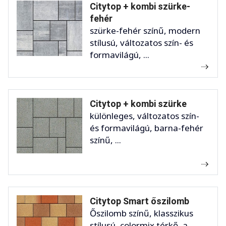
Citytop + kombi szürke-
fehér
szürke-fehér színű, modern
stílusú, változatos szín- és
formavilágú, ...
Citytop + kombi szürke
különleges, változatos szín-
és formavilágú, barna-fehér
színű, ...
Citytop Smart őszilomb
Őszilomb színű, klasszikus
stílusú, colormix térkő, a