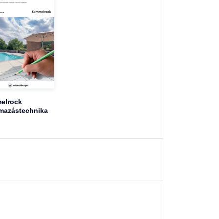
elrock
mazástechnika