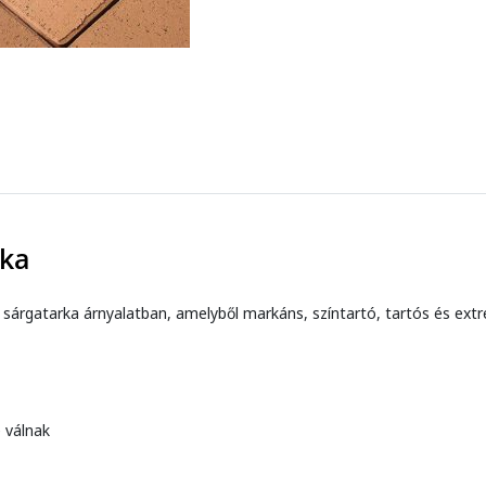
rka
leg sárgatarka árnyalatban, amelyből markáns, színtartó, tartós és ex
 válnak