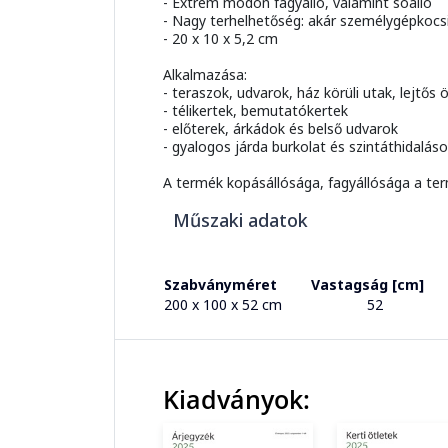
- Extrém módon fagyálló, valamint sóálló
- Nagy terhelhetőség: akár személygépkocsi
- 20 x 10 x 5,2 cm
Alkalmazása:
- teraszok, udvarok, ház körüli utak, lejtős
- télikertek, bemutatókertek
- előterek, árkádok és belső udvarok
- gyalogos járda burkolat és szintáthidalás
A termék kopásállósága, fagyállósága a ter
Műszaki adatok
Szabványméret
Vastagság [cm]
200 x 100 x 52 cm
52
Kiadványok: