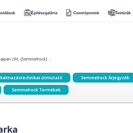
oldások
Építészgaléria
Csomópontok
Textúrák
aipari zRt. (Semmelrock)
lkalmazástechnikai útmutató
Semmelrock Árjegyzék
Semmelrock Termékek
arka