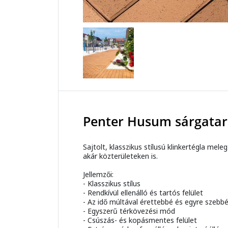
Penter Husum sárgata
Sajtolt, klasszikus stílusú klinkertégla me
akár közterületeken is.
Jellemzői:
- Klasszikus stílus
- Rendkívül ellenálló és tartós felület
- Az idő múltával érettebbé és egyre szebbé
- Egyszerű térkövezési mód
- Csúszás- és kopásmentes felület