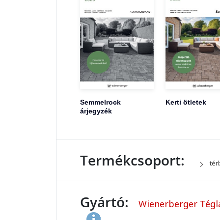
Semmelrock
Kerti ötletek
árjegyzék
Termékcsoport:
tér
Gyártó:
Wienerberger Tégla