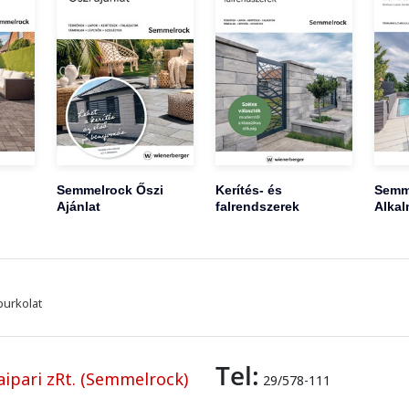
Semmelrock Őszi
Kerítés- és
Semm
Ajánlat
falrendszerek
Alkal
burkolat
Tel:
ipari zRt. (Semmelrock)
29/578-111