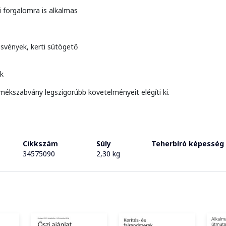
 forgalomra is alkalmas
 ösvények, kerti sütögető
ok
mékszabvány legszigorúbb követelményeit elégíti ki.
Cikkszám
Súly
Teherbíró képesség
34575090
2,30 kg