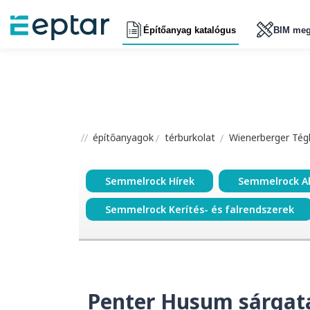
Építőanyag katalógus
BIM meg
építőanyagok
térburkolat
Wienerberger Tégl
Semmelrock Hírek
Semmelrock A
Semmelrock Kerítés- és falrendszerek
Penter Husum sárgat