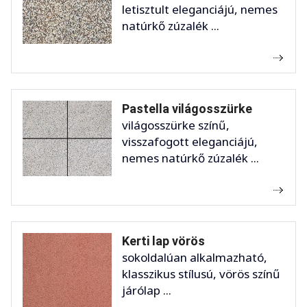
letisztult eleganciájú, nemes
natúrkő zúzalék ...
Pastella világosszürke
világosszürke színű,
visszafogott eleganciájú,
nemes natúrkő zúzalék ...
Kerti lap vörös
sokoldalúan alkalmazható,
klasszikus stílusú, vörös színű
járólap ...