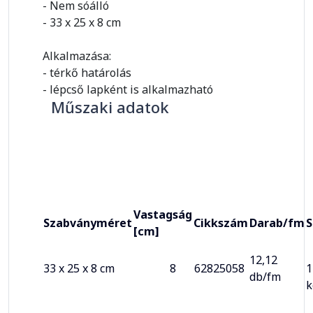
- Nem sóálló
- 33 x 25 x 8 cm
Alkalmazása:
- térkő határolás
- lépcső lapként is alkalmazható
Műszaki adatok
Vastagság
Szabványméret
Cikkszám
Darab/fm
S
[cm]
12,12
33 x 25 x 8 cm
8
62825058
1
db/fm
k