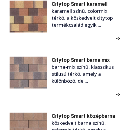
Citytop Smart karamell
karamell színű, colormix
térkő, a közkedvelt citytop
termékcsalád egyik ...
Citytop Smart barna mix
barna-mix színű, klasszikus
stílusú térkő, amely a
különböző, de ...
Citytop Smart középbarna
közkedvelt barna színű,
colormix térkő, amely a