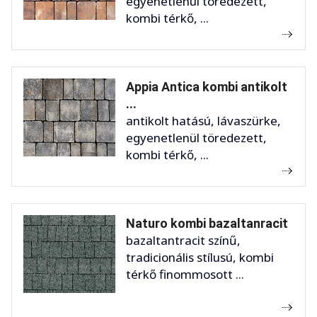
egyenetlenül töredezett,
kombi térkő, ...
Appia Antica kombi antikolt
...
antikolt hatású, lávaszürke,
egyenetlenül töredezett,
kombi térkő, ...
Naturo kombi bazaltanracit
bazaltantracit színű,
tradicionális stílusú, kombi
térkő finommosott ...