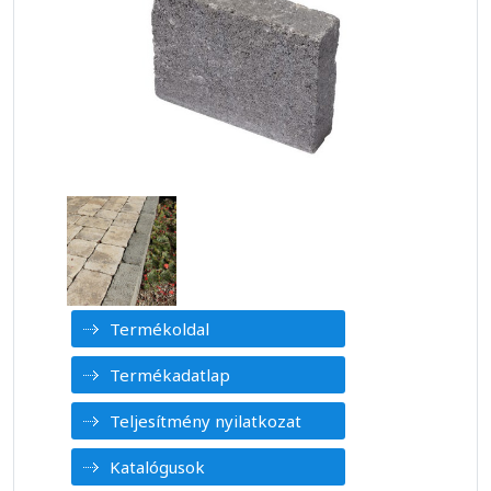
Termékoldal
Termékadatlap
Teljesítmény nyilatkozat
Katalógusok