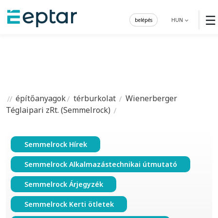
☰
belépés
HUN
építőanyagok
térburkolat
Wienerberger
Téglaipari zRt. (Semmelrock)
Semmelrock Hírek
Semmelrock Alkalmazástechnikai útmutató
Semmelrock Árjegyzék
Semmelrock Kerti ötletek