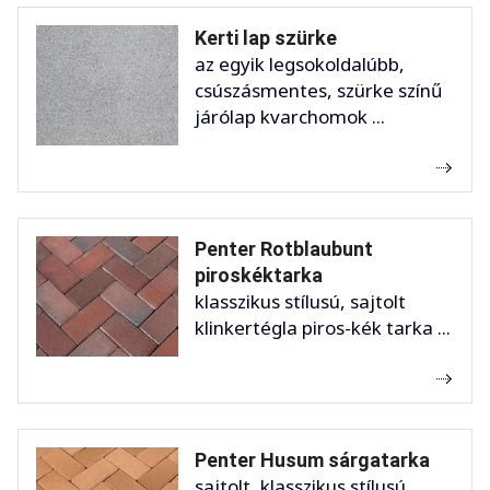
Kerti lap szürke
az egyik legsokoldalúbb,
csúszásmentes, szürke színű
járólap kvarchomok ...
Penter Rotblaubunt
piroskéktarka
klasszikus stílusú, sajtolt
klinkertégla piros-kék tarka ...
Penter Husum sárgatarka
sajtolt, klasszikus stílusú