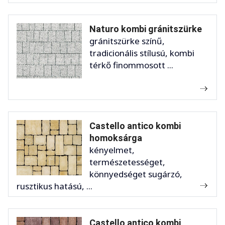
Naturo kombi gránitszürke
gránitszürke színű,
tradicionális stílusú, kombi
térkő finommosott ...
Castello antico kombi
homoksárga
kényelmet,
természetességet,
könnyedséget sugárzó,
rusztikus hatású, ...
Castello antico kombi