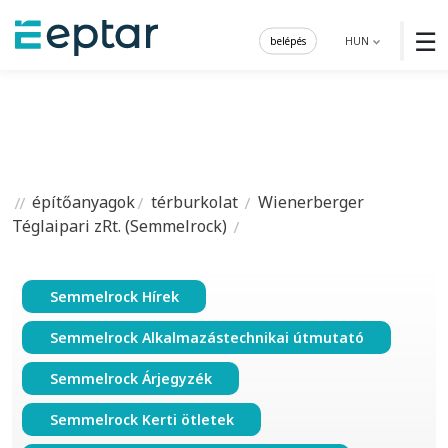
☰
belépés
HUN
építőanyagok
térburkolat
Wienerberger
Téglaipari zRt. (Semmelrock)
Semmelrock Hírek
Semmelrock Alkalmazástechnikai útmutató
Semmelrock Árjegyzék
Semmelrock Kerti ötletek