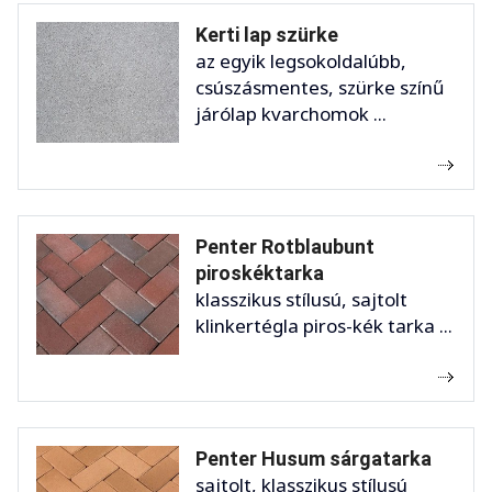
Kerti lap szürke
az egyik legsokoldalúbb,
csúszásmentes, szürke színű
járólap kvarchomok ...
Penter Rotblaubunt
piroskéktarka
klasszikus stílusú, sajtolt
klinkertégla piros-kék tarka ...
Penter Husum sárgatarka
sajtolt, klasszikus stílusú