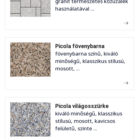
gránit természetes kőzúzalék
használatával ...
Picola fövenybarna
fövenybarna színű, kiváló
minőségű, klasszikus stílusú,
mosott, ...
Picola világosszürke
kiváló minőségű, klasszikus
stílusú, mosott, kavicsos
felületű, szinte ...