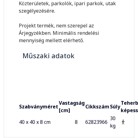
Közterületek, parkolók, ipari parkok, utak
szegélyezésére.
Projekt termék, nem szerepel az
Árjegyzékben. Minimális rendelési
mennyiség mellett elérhető.
Műszaki adatok
Vastagság
Teherb
Szabványméret
Cikkszám
Súly
[cm]
képes
30
40 x 40 x 8 cm
8
62823966
kg