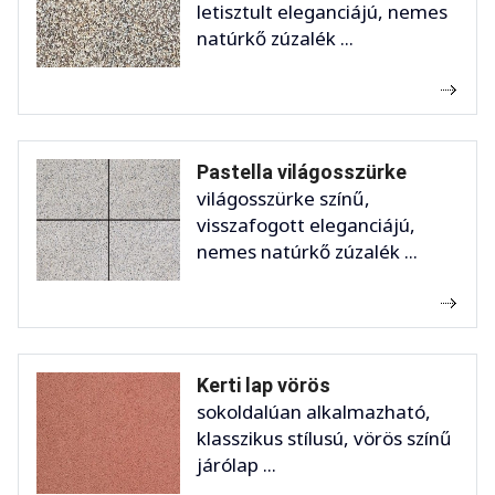
letisztult eleganciájú, nemes
natúrkő zúzalék ...
Pastella világosszürke
világosszürke színű,
visszafogott eleganciájú,
nemes natúrkő zúzalék ...
Kerti lap vörös
sokoldalúan alkalmazható,
klasszikus stílusú, vörös színű
járólap ...