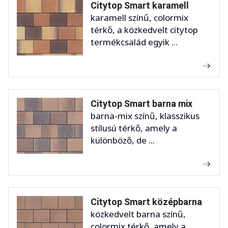
Citytop Smart karamell
karamell színű, colormix
térkő, a közkedvelt citytop
termékcsalád egyik ...
Citytop Smart barna mix
barna-mix színű, klasszikus
stílusú térkő, amely a
különböző, de ...
Citytop Smart középbarna
közkedvelt barna színű,
colormix térkő, amely a