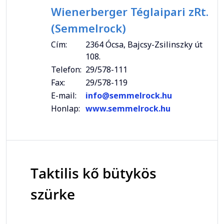
Wienerberger Téglaipari zRt.
(Semmelrock)
Cím:
2364 Ócsa, Bajcsy-Zsilinszky út
108.
Telefon:
29/578-111
Fax:
29/578-119
E-mail:
info@semmelrock.hu
Honlap:
www.semmelrock.hu
Taktilis kő bütykös
szürke