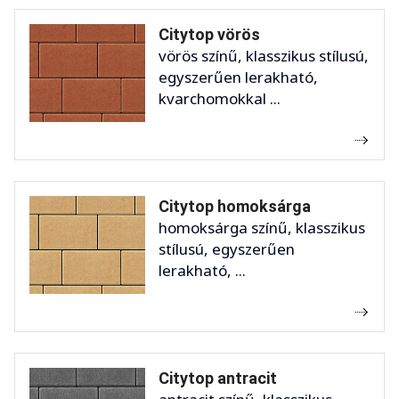
Citytop vörös
vörös színű, klasszikus stílusú,
egyszerűen lerakható,
kvarchomokkal ...
Citytop homoksárga
homoksárga színű, klasszikus
stílusú, egyszerűen
lerakható, ...
Citytop antracit