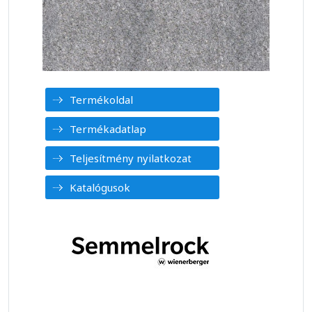
Termékoldal
Termékadatlap
Teljesítmény nyilatkozat
Katalógusok