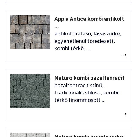
Appia Antica kombi antikolt
...
antikolt hatású, lávaszürke,
egyenetlenül töredezett,
kombi térkő, ...
Naturo kombi bazaltanracit
bazaltantracit színű,
tradicionális stílusú, kombi
térkő finommosott ...
Naturo kombi gránitszürke