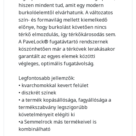
hiszen mindent tud, amit egy modern
burkolóelemtől elvárhatunk. A változatos
szín- és formavilág mellett kiemelkedő
előnye, hogy burkolást követően nincs
térkő elmozdulás, így térkőkárosodás sem.
A PaveLock® fugatávtartó rendszernek
köszönhetően már a térkövek lerakásakor
garantált az egyes elemek közötti
végleges, optimális fugatávolság.
Legfontosabb jellemzők:
• kvarchomokkal kevert felület
• diszkrét színek
• a termék kopásállósága, fagyállósága a
termékszabvány legszigorúbb
követelményeit elégíti ki
•a Semmelrock más termékeivel is
kombinálható