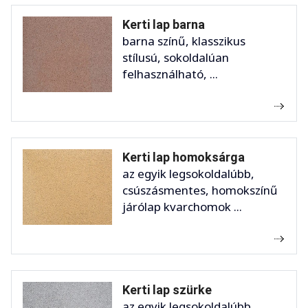
Kerti lap barna
barna színű, klasszikus
stílusú, sokoldalúan
felhasználható, ...
Kerti lap homoksárga
az egyik legsokoldalúbb,
csúszásmentes, homokszínű
járólap kvarchomok ...
Kerti lap szürke
az egyik legsokoldalúbb,