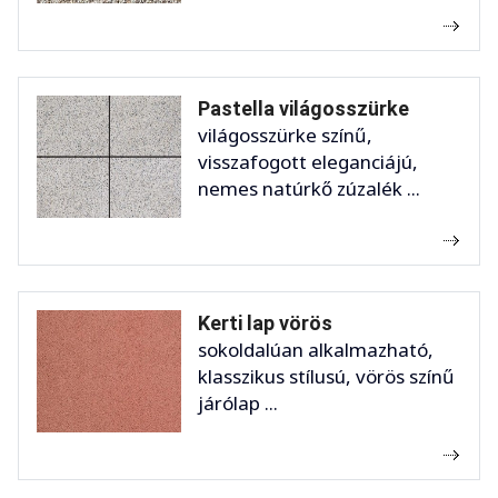
Pastella világosszürke
világosszürke színű,
visszafogott eleganciájú,
nemes natúrkő zúzalék ...
Kerti lap vörös
sokoldalúan alkalmazható,
klasszikus stílusú, vörös színű
járólap ...