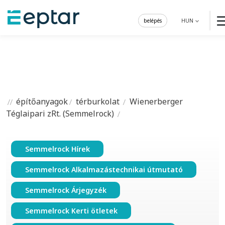
belépés
HUN
építőanyagok
térburkolat
Wienerberger
Téglaipari zRt. (Semmelrock)
Semmelrock Hírek
Semmelrock Alkalmazástechnikai útmutató
Semmelrock Árjegyzék
Semmelrock Kerti ötletek