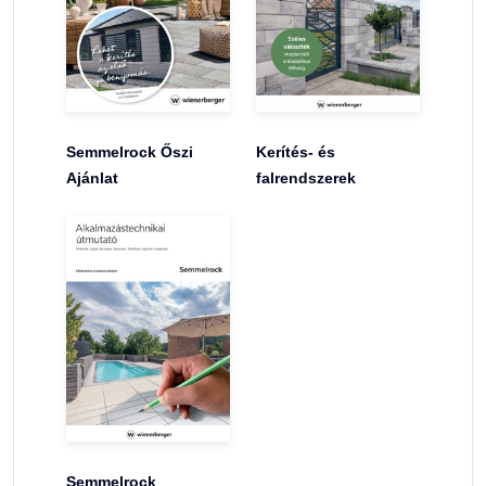
Semmelrock Őszi
Kerítés- és
Ajánlat
falrendszerek
Semmelrock