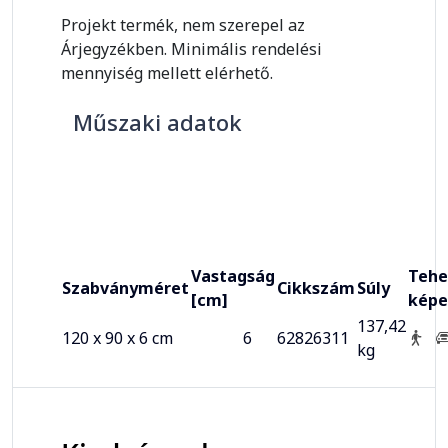
Projekt termék, nem szerepel az
Árjegyzékben. Minimális rendelési
mennyiség mellett elérhető.
Műszaki adatok
Vastagság
Tehe
Szabványméret
Cikkszám
Súly
[cm]
képe
137,42
120 x 90 x 6 cm
6
62826311
kg