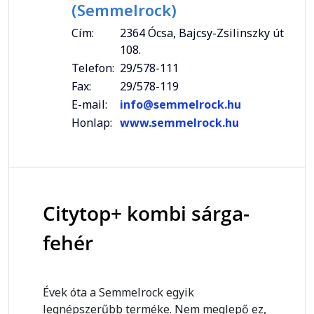
(Semmelrock)
Cím:
2364 Ócsa, Bajcsy-Zsilinszky út
108.
Telefon:
29/578-111
Fax:
29/578-119
E-mail:
info@semmelrock.hu
Honlap:
www.semmelrock.hu
Citytop+ kombi sárga-
fehér
Évek óta a Semmelrock egyik
legnépszerűbb terméke. Nem meglepő ez,