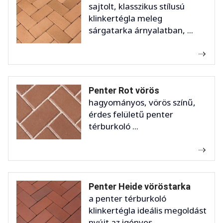
sajtolt, klasszikus stílusú
klinkertégla meleg
sárgatarka árnyalatban, ...
Penter Rot vörös
hagyományos, vörös színű,
érdes felületű penter
térburkoló ...
Penter Heide vöröstarka
a penter térburkoló
klinkertégla ideális megoldást
nyújt az igényes ...