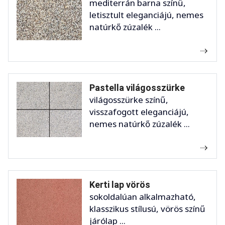
mediterrán barna színű,
letisztult eleganciájú, nemes
natúrkő zúzalék ...
Pastella világosszürke
világosszürke színű,
visszafogott eleganciájú,
nemes natúrkő zúzalék ...
Kerti lap vörös
sokoldalúan alkalmazható,
klasszikus stílusú, vörös színű
járólap ...