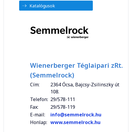
Katalógusok
Wienerberger Téglaipari zRt.
(Semmelrock)
Cím:
2364 Ócsa, Bajcsy-Zsilinszky út
108.
Telefon:
29/578-111
Fax:
29/578-119
E-mail:
info@semmelrock.hu
Honlap:
www.semmelrock.hu