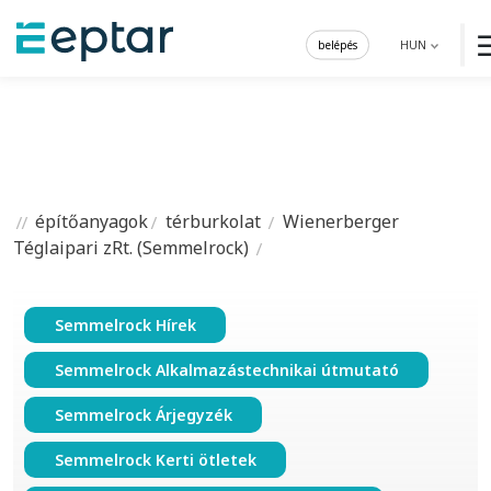
belépés
HUN
építőanyagok
térburkolat
Wienerberger
Téglaipari zRt. (Semmelrock)
Semmelrock Hírek
Semmelrock Alkalmazástechnikai útmutató
Semmelrock Árjegyzék
Semmelrock Kerti ötletek