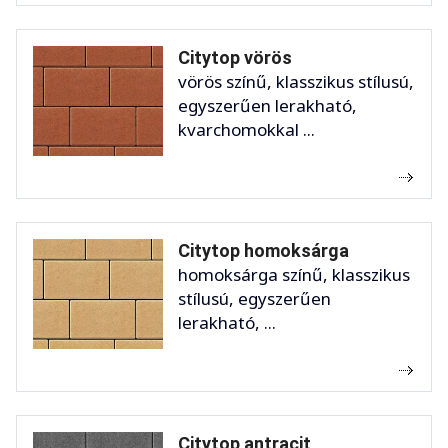
Citytop vörös
vörös színű, klasszikus stílusú,
egyszerűen lerakható,
kvarchomokkal ...
Citytop homoksárga
homoksárga színű, klasszikus
stílusú, egyszerűen
lerakható, ...
Citytop antracit