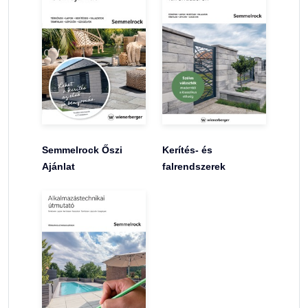
Semmelrock Őszi
Kerítés- és
Ajánlat
falrendszerek