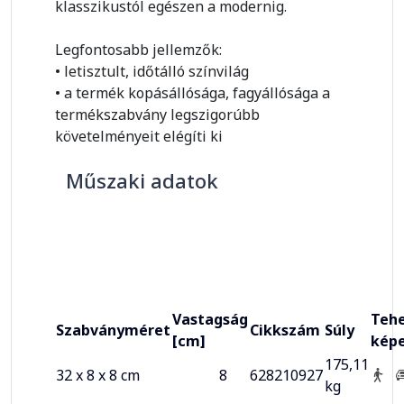
klasszikustól egészen a modernig.
Legfontosabb jellemzők:
• letisztult, időtálló színvilág
• a termék kopásállósága, fagyállósága a
termékszabvány legszigorúbb
követelményeit elégíti ki
Műszaki adatok
Vastagság
Tehe
Szabványméret
Cikkszám
Súly
[cm]
kép
175,11
32 x 8 x 8 cm
8
628210927
kg