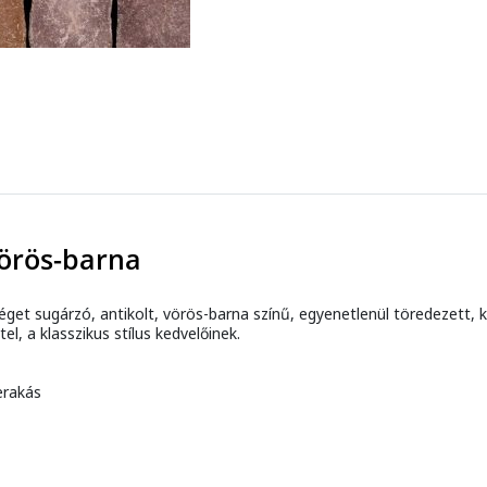
vörös-barna
et sugárzó, antikolt, vörös-barna színű, egyenetlenül töredezett, 
el, a klasszikus stílus kedvelőinek.
erakás