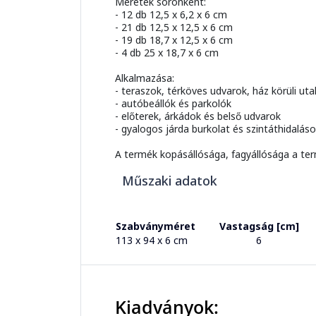
Méretek soronként:
- 12 db 12,5 x 6,2 x 6 cm
- 21 db 12,5 x 12,5 x 6 cm
- 19 db 18,7 x 12,5 x 6 cm
- 4 db 25 x 18,7 x 6 cm
Alkalmazása:
- teraszok, térköves udvarok, ház körüli uta
- autóbeállók és parkolók
- előterek, árkádok és belső udvarok
- gyalogos járda burkolat és szintáthidalás
A termék kopásállósága, fagyállósága a ter
Műszaki adatok
Szabványméret
Vastagság [cm]
113 x 94 x 6 cm
6
Kiadványok: