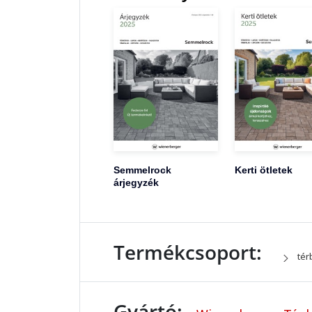
Semmelrock
Kerti ötletek
árjegyzék
Termékcsoport:
tér
Gyártó: