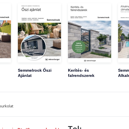
Semmelrock Őszi
Kerítés- és
Semm
Ajánlat
falrendszerek
Alkal
burkolat
Tel: