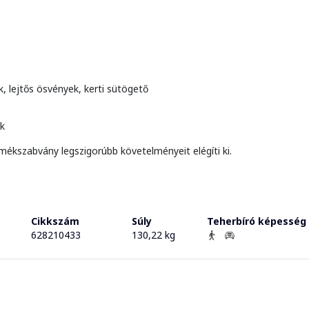
k, lejtős ösvények, kerti sütögető
ok
mékszabvány legszigorúbb követelményeit elégíti ki.
Cikkszám
Súly
Teherbíró képesség
628210433
130,22 kg