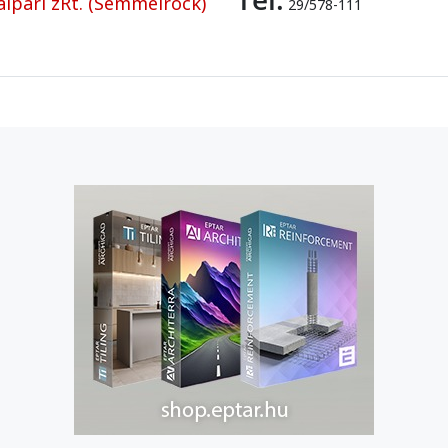
ipari zRt. (Semmelrock)
29/578-111