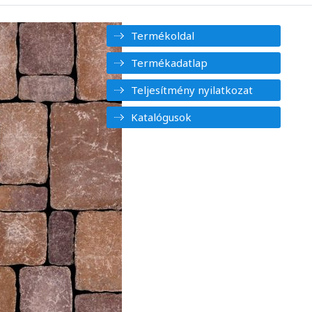
Termékoldal
Termékadatlap
Teljesítmény nyilatkozat
Katalógusok