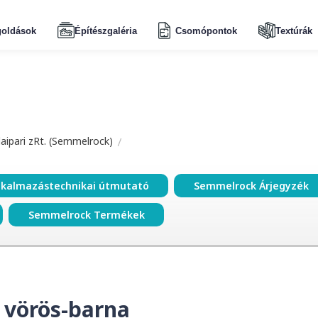
oldások
Építészgaléria
Csomópontok
Textúrák
aipari zRt. (Semmelrock)
lkalmazástechnikai útmutató
Semmelrock Árjegyzék
Semmelrock Termékek
 vörös-barna