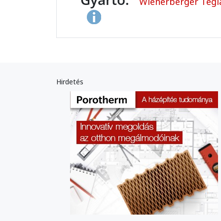
Wienerberger Tégla
Hirdetés