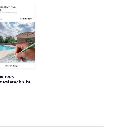
elrock
mazástechnika