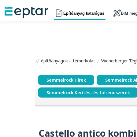
Építőanyag katalógus
BIM meg
építőanyagok
térburkolat
Wienerberger Tégl
Semmelrock Hírek
Semmelrock A
Semmelrock Kerítés- és falrendszerek
Castello antico kombi