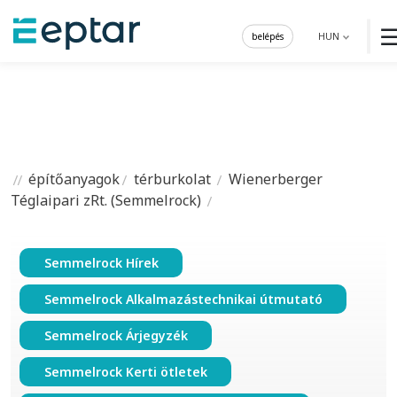
belépés
HUN
építőanyagok
térburkolat
Wienerberger
Téglaipari zRt. (Semmelrock)
Semmelrock Hírek
Semmelrock Alkalmazástechnikai útmutató
Semmelrock Árjegyzék
Semmelrock Kerti ötletek