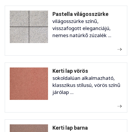
Pastella világosszürke
világosszürke színű,
visszafogott eleganciájú,
nemes natúrkő zúzalék ...
Kerti lap vörös
sokoldalúan alkalmazható,
klasszikus stílusú, vörös színű
járólap ...
Kerti lap barna