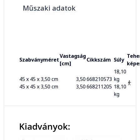
Műszaki adatok
Vastagság
Tehe
Szabványméret
Cikkszám
Súly
[cm]
képe
18,10
45 x 45 x 3,50 cm
3,50
668210573
kg
45 x 45 x 3,50 cm
3,50
668211205
18,10
kg
Kiadványok: