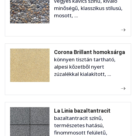
vegyes kavics színű, kiváló
minőségű, klasszikus stílusú,
mosott, ...
Corona Brillant homoksárga
könnyen tisztán tartható,
alpesi kőzetből nyert
zúzalékkal kialakított, ...
La Linia bazaltantracit
bazaltantracit színű,
természetes hatású,
finommosott felületű,