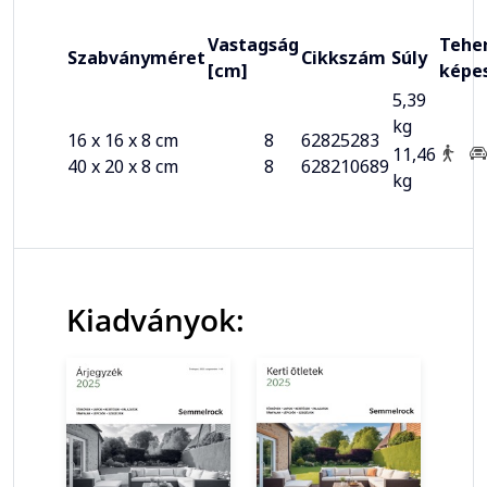
Vastagság
Teher
Szabványméret
Cikkszám
Súly
[cm]
képe
5,39
kg
16 x 16 x 8 cm
8
62825283
11,46
40 x 20 x 8 cm
8
628210689
kg
Kiadványok: