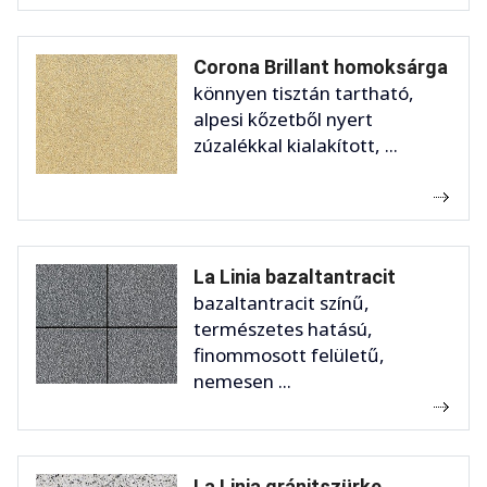
Corona Brillant homoksárga
könnyen tisztán tartható,
alpesi kőzetből nyert
zúzalékkal kialakított, ...
La Linia bazaltantracit
bazaltantracit színű,
természetes hatású,
finommosott felületű,
nemesen ...
La Linia gránitszürke