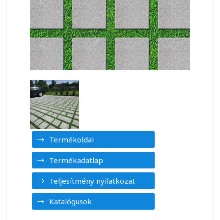
Termékoldal
Termékadatlap
Teljesítmény nyilatkozat
Katalógusok