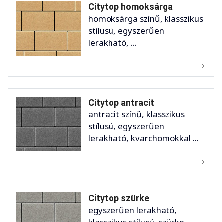
Citytop homoksárga
homoksárga színű, klasszikus
stílusú, egyszerűen
lerakható, ...
Citytop antracit
antracit színű, klasszikus
stílusú, egyszerűen
lerakható, kvarchomokkal ...
Citytop szürke
egyszerűen lerakható,
klasszikus stílusú, szürke