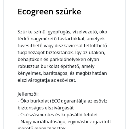
Ecogreen szürke
Szürke színű, gyepfugás, vízelvezető, öko
térkő nagyméretű távtartókkal, amelyek
füvesíthető vagy díszkaviccsal feltölthető
fugahézagot biztosítanak. Így az utakon,
behajtókon és parkolóhelyeken olyan
robusztus burkolat építhető, amely
kényelmes, barátságos, és megbízhatóan
elszivárogtatja az esővizet.
Jellemzői:
- Öko burkolat (ECO): garantálja az esővíz
biztonságos elszivárgását
- Csúszásmentes és kopásálló felület
- Nagy variálhatóságú, egymáshoz igazított
méretű elemválaszték