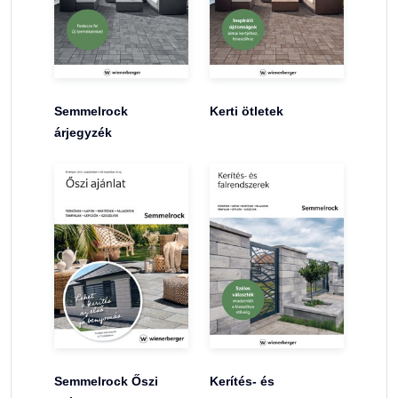
Semmelrock
Kerti ötletek
árjegyzék
Semmelrock Őszi
Kerítés- és