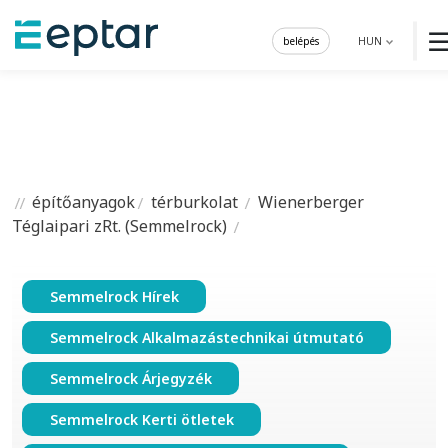
belépés
HUN
építőanyagok
térburkolat
Wienerberger
Téglaipari zRt. (Semmelrock)
Semmelrock Hírek
Semmelrock Alkalmazástechnikai útmutató
Semmelrock Árjegyzék
Semmelrock Kerti ötletek