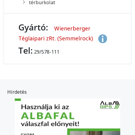
térburkolat
Gyártó:
Wienerberger
Téglaipari zRt. (Semmelrock)
Tel:
29/578-111
Hirdetés