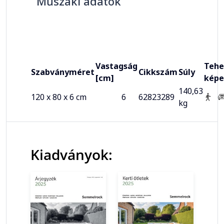
Műszaki adatok
Vastagság
Tehe
Szabványméret
Cikkszám
Súly
[cm]
képe
140,63
120 x 80 x 6 cm
6
62823289
kg
Kiadványok: