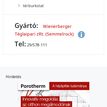
térburkolat
Gyártó:
Wienerberger
Téglaipari zRt. (Semmelrock)
Tel:
29/578-111
Hirdetés