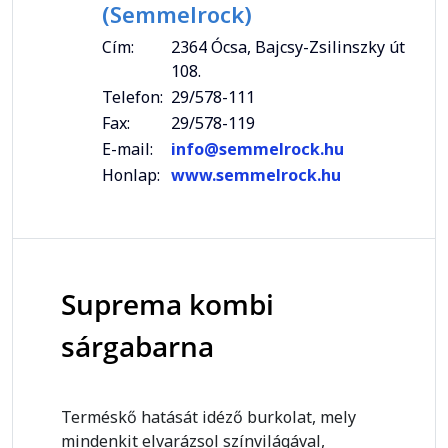
(Semmelrock)
Cím:
2364 Ócsa, Bajcsy-Zsilinszky út
108.
Telefon:
29/578-111
Fax:
29/578-119
E-mail:
info@semmelrock.hu
Honlap:
www.semmelrock.hu
Suprema kombi
sárgabarna
Terméskő hatását idéző burkolat, mely
mindenkit elvarázsol színvilágával,