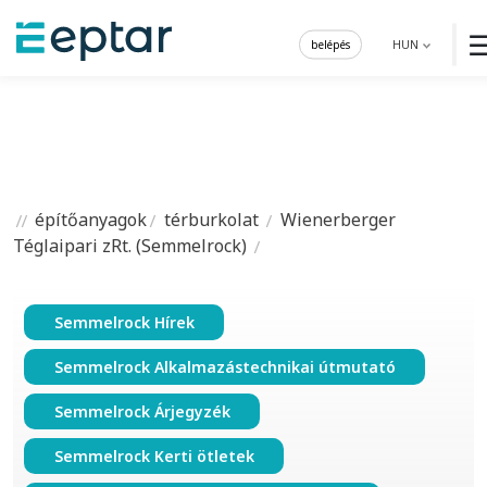
belépés
HUN
építőanyagok
térburkolat
Wienerberger
Téglaipari zRt. (Semmelrock)
Semmelrock Hírek
Semmelrock Alkalmazástechnikai útmutató
Semmelrock Árjegyzék
Semmelrock Kerti ötletek