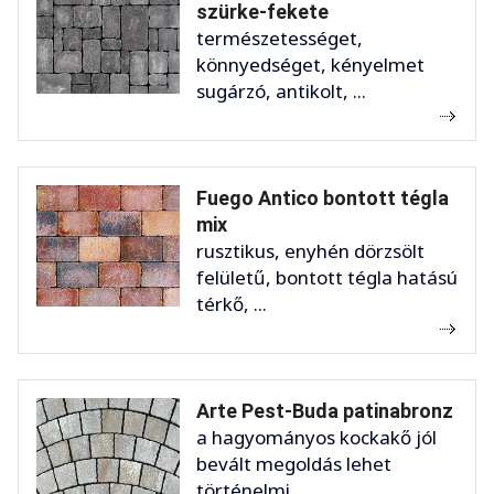
szürke-fekete
természetességet,
könnyedséget, kényelmet
sugárzó, antikolt, ...
Fuego Antico bontott tégla
mix
rusztikus, enyhén dörzsölt
felületű, bontott tégla hatású
térkő, ...
Arte Pest-Buda patinabronz
a hagyományos kockakő jól
bevált megoldás lehet
történelmi ...