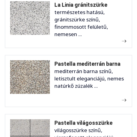
La Linia gránitszürke
természetes hatású,
gránitszürke színű,
finommosott felületű,
nemesen ...
Pastella mediterrán barna
mediterrán barna színű,
letisztult eleganciájú, nemes
natúrkő zúzalék ...
Pastella világosszürke
világosszürke színű,