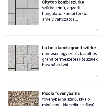
Citytop kombi szürke
szürke színű, egyedi
hangulatú, kombi térkő,
amely változatos ...
La Linia kombi gránitszürke
nemesen egyszerű, bazalt és
gránit természetes kőzúzalék
használatával ...
Picola fövenybarna
fövenybarna színű, kiváló
minőségű, klasszikus stílusú,