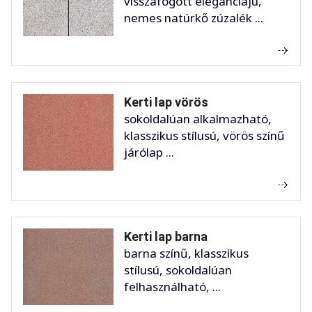
visszafogott eleganciájú,
nemes natúrkő zúzalék ...
Kerti lap vörös
sokoldalúan alkalmazható,
klasszikus stílusú, vörös színű
járólap ...
Kerti lap barna
barna színű, klasszikus
stílusú, sokoldalúan
felhasználható, ...