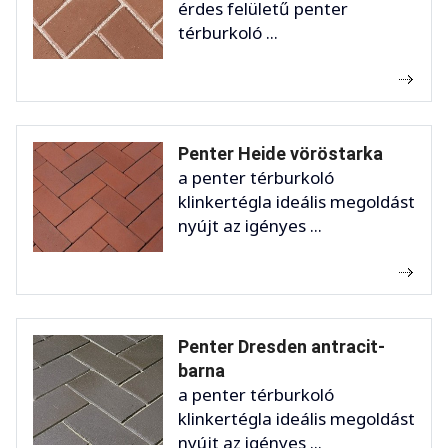
érdes felületű penter
térburkoló ...
Penter Heide vöröstarka
a penter térburkoló
klinkertégla ideális megoldást
nyújt az igényes ...
Penter Dresden antracit-
barna
a penter térburkoló
klinkertégla ideális megoldást
nyújt az igényes ...