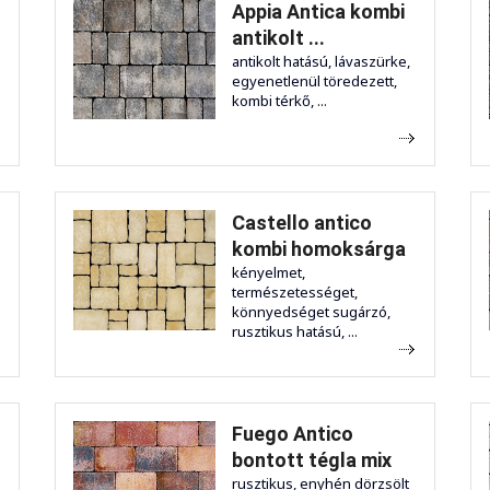
Appia Antica kombi
antikolt ...
antikolt hatású, lávaszürke,
egyenetlenül töredezett,
kombi térkő, ...
Castello antico
kombi homoksárga
kényelmet,
természetességet,
könnyedséget sugárzó,
rusztikus hatású, ...
Fuego Antico
bontott tégla mix
rusztikus, enyhén dörzsölt