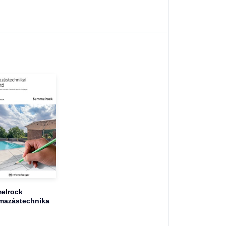
elrock
mazástechnika