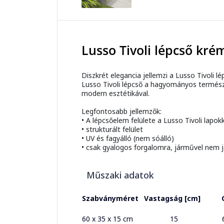
Lusso Tivoli lépcső kré
Diszkrét elegancia jellemzi a Lusso Tivoli 
Lusso Tivoli lépcső a hagyományos természet
modern esztétikával.
Legfontosabb jellemzők:
• A lépcsőelem felülete a Lusso Tivoli lapok
• strukturált felület
• UV és fagyálló (nem sóálló)
• csak gyalogos forgalomra, járművel nem j
Műszaki adatok
Szabványméret
Vastagság [cm]
60 x 35 x 15 cm
15