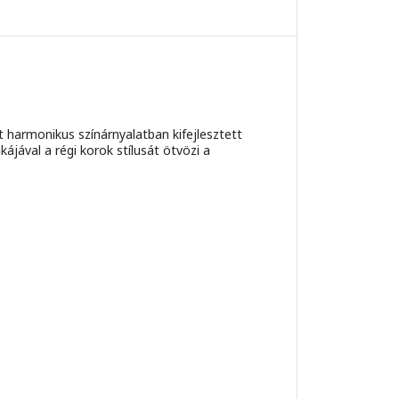
t harmonikus színárnyalatban kifejlesztett
ájával a régi korok stílusát ötvözi a