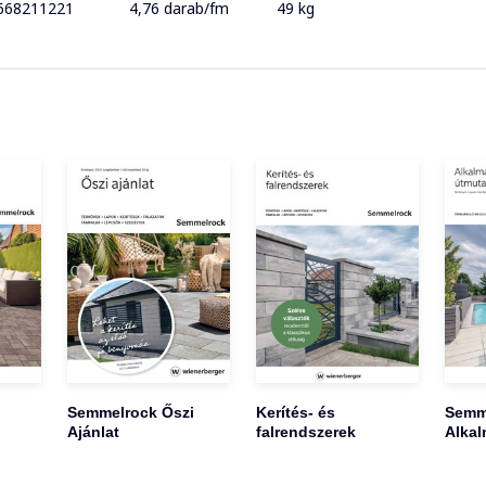
668211221
4,76 darab/fm
49 kg
Semmelrock Őszi
Kerítés- és
Semm
Ajánlat
falrendszerek
Alkal