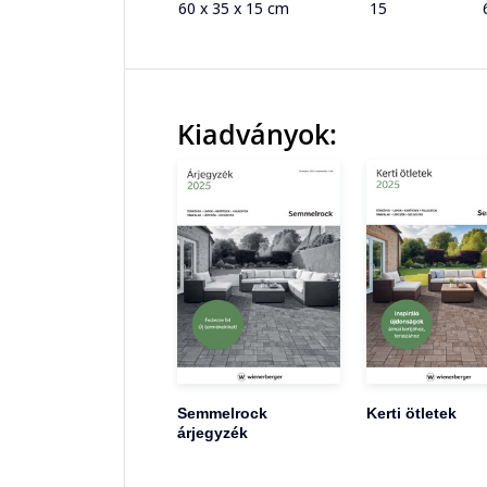
60 x 35 x 15 cm
15
Kiadványok:
Semmelrock
Kerti ötletek
árjegyzék