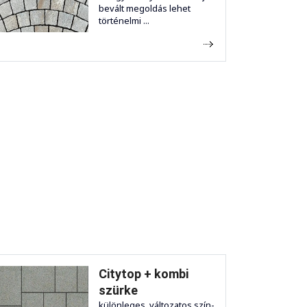
bevált megoldás lehet
történelmi ...
Citytop + kombi
szürke
különleges, változatos szín-