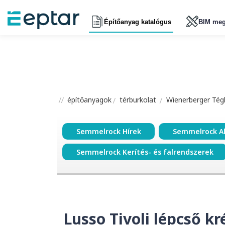
Építőanyag katalógus
BIM meg
építőanyagok
térburkolat
Wienerberger Tégl
Semmelrock Hírek
Semmelrock A
Semmelrock Kerítés- és falrendszerek
Lusso Tivoli lépcső k