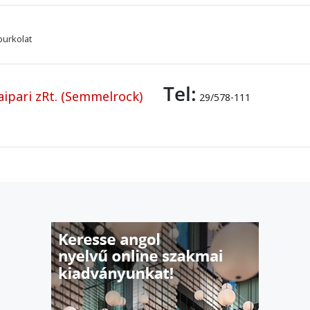
burkolat
Tel:
ipari zRt. (Semmelrock)
29/578-111