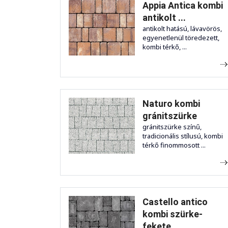
Appia Antica kombi
antikolt ...
antikolt hatású, lávavörös,
egyenetlenül töredezett,
kombi térkő, ...
Naturo kombi
gránitszürke
gránitszürke színű,
tradicionális stílusú, kombi
térkő finommosott ...
Castello antico
kombi szürke-
fekete