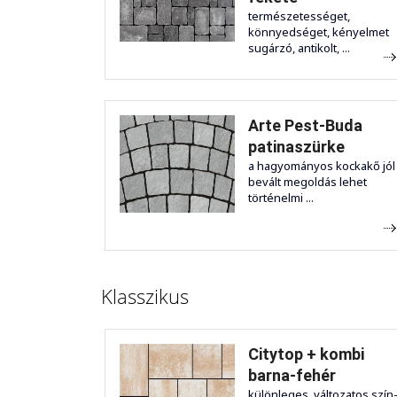
természetességet,
könnyedséget, kényelmet
sugárzó, antikolt, ...
Arte Pest-Buda
patinaszürke
a hagyományos kockakő jól
bevált megoldás lehet
történelmi ...
Klasszikus
Citytop + kombi
barna-fehér
különleges, változatos szín