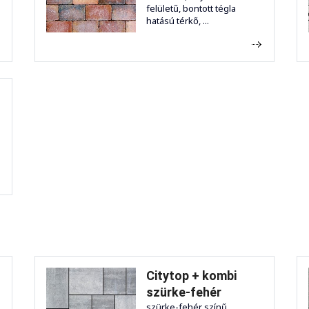
felületű, bontott tégla
hatású térkő, ...
Citytop + kombi
szürke-fehér
-
szürke-fehér színű,