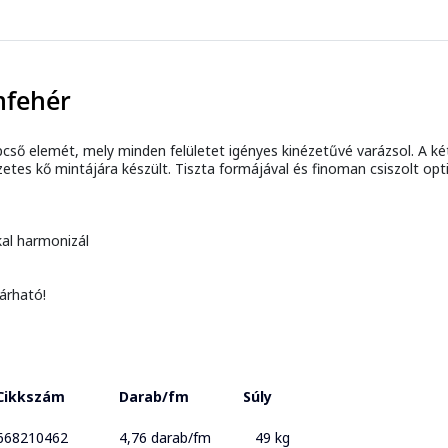
mfehér
lépcső elemét, mely minden felületet igényes kinézetűvé varázsol. A ké
es kő mintájára készült. Tiszta formájával és finoman csiszolt optik
kal harmonizál
árható!
Cikkszám
Darab/fm
Súly
668210462
4,76 darab/fm
49 kg