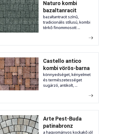
Naturo kombi
bazaltanracit
bazaltantracit színű,
tradicionális stílusú, kombi
térkő finommosott ...
Castello antico
kombi vörös-barna
könnyedséget, kényelmet
és természetességet
sugárzó, antikolt, ...
Arte Pest-Buda
patinabronz
a hagyományos kockakő jól