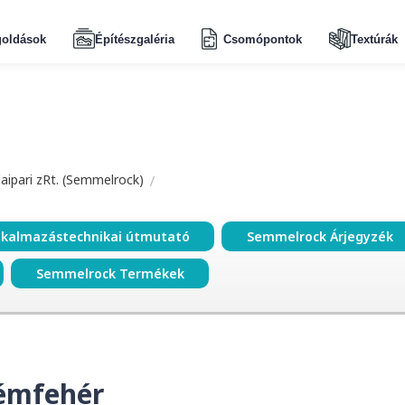
oldások
Építészgaléria
Csomópontok
Textúrák
aipari zRt. (Semmelrock)
lkalmazástechnikai útmutató
Semmelrock Árjegyzék
Semmelrock Termékek
rémfehér