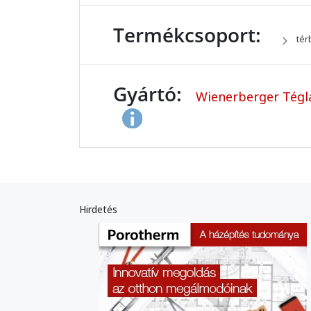
Termékcsoport:
tér
Gyártó:
Wienerberger Tégla
Hirdetés