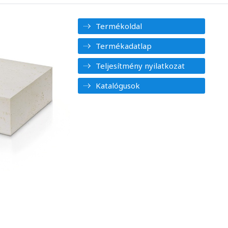
Termékoldal
Termékadatlap
Teljesítmény nyilatkozat
Katalógusok