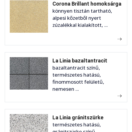
Corona Brillant homoksárga
könnyen tisztán tartható,
alpesi kőzetből nyert
zúzalékkal kialakított, ...
La Linia bazaltantracit
bazaltantracit színű,
természetes hatású,
finommosott felületű,
nemesen ...
La Linia gránitszürke
természetes hatású,
gránitszürke színű,