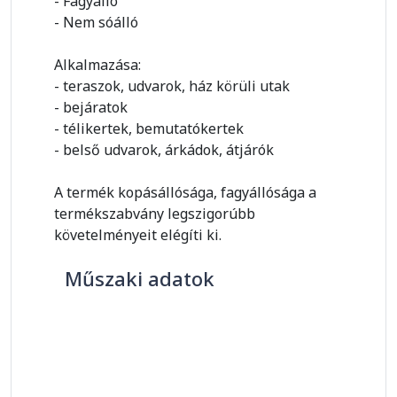
- Fagyálló
- Nem sóálló
Alkalmazása:
- teraszok, udvarok, ház körüli utak
- bejáratok
- télikertek, bemutatókertek
- belső udvarok, árkádok, átjárók
A termék kopásállósága, fagyállósága a
termékszabvány legszigorúbb
követelményeit elégíti ki.
Műszaki adatok