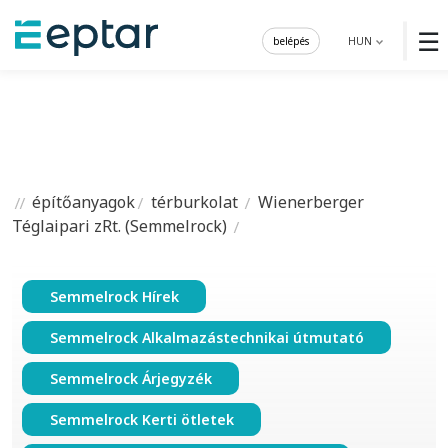
☰
belépés
HUN
építőanyagok
térburkolat
Wienerberger
Téglaipari zRt. (Semmelrock)
Semmelrock Hírek
Semmelrock Alkalmazástechnikai útmutató
Semmelrock Árjegyzék
Semmelrock Kerti ötletek