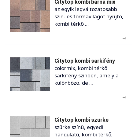
Citytop kombi barna mix
az egyik legváltozatosabb
szín- és formavilágot nyújtó,
kombi térkő ...
Citytop kombi sarkifény
colormix, kombi térkő
sarkifény színben, amely a
különböző, de ...
Citytop kombi szürke
szürke színű, egyedi
hangulatú, kombi térkő,