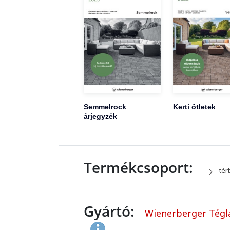
Semmelrock
Kerti ötletek
árjegyzék
Termékcsoport:
tér
Gyártó:
Wienerberger Tégla