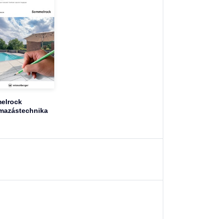
elrock
mazástechnika