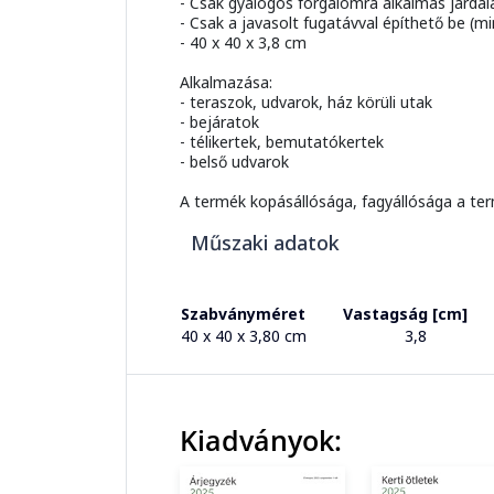
- Csak gyalogos forgalomra alkalmas járdal
- Csak a javasolt fugatávval építhető be (m
- 40 x 40 x 3,8 cm
Alkalmazása:
- teraszok, udvarok, ház körüli utak
- bejáratok
- télikertek, bemutatókertek
- belső udvarok
A termék kopásállósága, fagyállósága a ter
Műszaki adatok
Szabványméret
Vastagság [cm]
40 x 40 x 3,80 cm
3,8
Kiadványok: