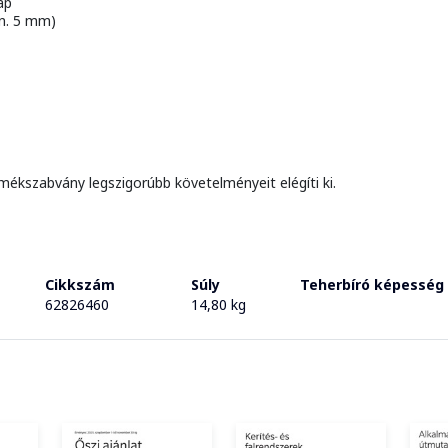
ap
in. 5 mm)
mékszabvány legszigorúbb követelményeit elégíti ki.
Cikkszám
Súly
Teherbíró képesség
62826460
14,80 kg