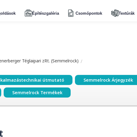
oldások
Építészgaléria
Csomópontok
Textúrák
enerberger Téglaipari zRt. (Semmelrock)
lkalmazástechnikai útmutató
Semmelrock Árjegyzék
Semmelrock Termékek
t