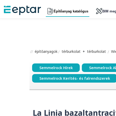
Építőanyag katalógus
BIM meg
építőanyagok
térburkolat
+
térburkolat
Wi
Semmelrock Hírek
Semmelrock A
Semmelrock Kerítés- és falrendszerek
La Linia bazaltantraci