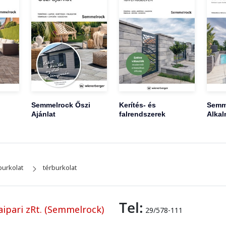
Semmelrock Őszi
Kerítés- és
Semm
Ajánlat
falrendszerek
Alkal
burkolat
térburkolat
Tel:
ipari zRt. (Semmelrock)
29/578-111