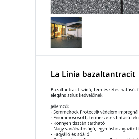
La Linia bazaltantracit
Bazaltantracit színű, természetes hatású, 
elegáns stílus kedvelőinek.
Jellemzői:
- Semmelrock Protect® védelem impregnálá
- Finommososott, természetes hatású felü
- Könnyen tisztán tartható
- Nagy variálhatóságú, egymáshoz igazítot
- Fagyálló és sóálló