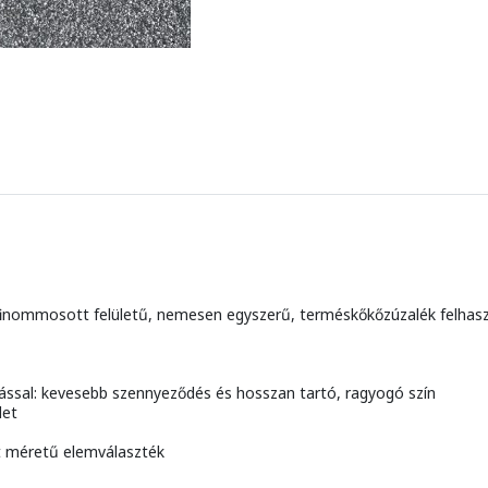
finommosott felületű, nemesen egyszerű, terméskőkőzúzalék felhaszná
ssal: kevesebb szennyeződés és hosszan tartó, ragyogó szín
let
t méretű elemválaszték