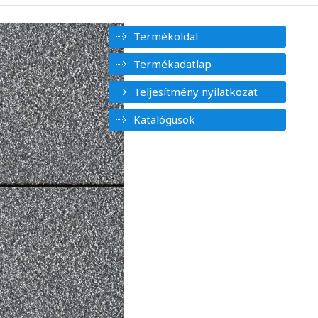
Termékoldal
Termékadatlap
Teljesítmény nyilatkozat
Katalógusok