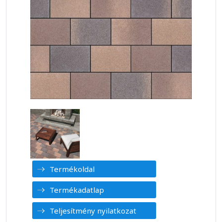
Termékoldal
Termékadatlap
Teljesítmény nyilatkozat