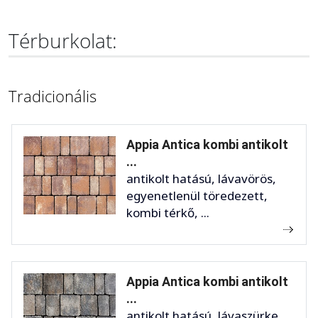
Térburkolat:
Tradicionális
Appia Antica kombi antikolt
...
antikolt hatású, lávavörös,
egyenetlenül töredezett,
kombi térkő, ...
Appia Antica kombi antikolt
...
antikolt hatású, lávaszürke,