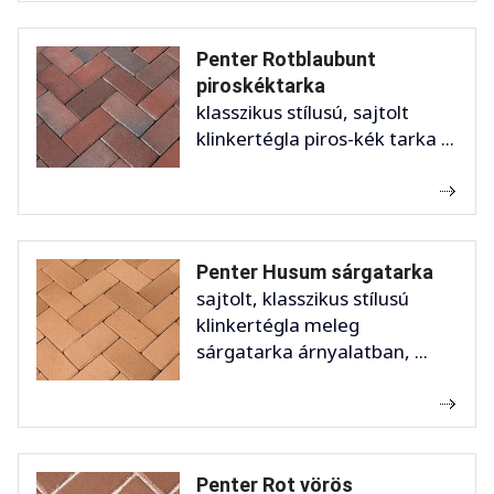
Penter Rotblaubunt
piroskéktarka
klasszikus stílusú, sajtolt
klinkertégla piros-kék tarka ...
Penter Husum sárgatarka
sajtolt, klasszikus stílusú
klinkertégla meleg
sárgatarka árnyalatban, ...
Penter Rot vörös