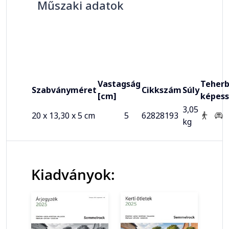
Műszaki adatok
Vastagság
Teherb
Szabványméret
Cikkszám
Súly
[cm]
képes
3,05
20 x 13,30 x 5 cm
5
62828193
kg
Kiadványok: