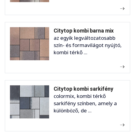
Citytop kombi barna mix
az egyik legváltozatosabb
szín- és formavilágot nyújtó,
kombi térkő ...
Citytop kombi sarkifény
colormix, kombi térkő
sarkifény színben, amely a
különböző, de ...