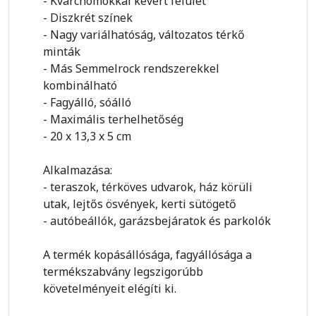
- Kvarchomokkal kevert felület
- Diszkrét színek
- Nagy variálhatóság, változatos térkő
minták
- Más Semmelrock rendszerekkel
kombinálható
- Fagyálló, sóálló
- Maximális terhelhetőség
- 20 x 13,3 x 5 cm
Alkalmazása:
- teraszok, térköves udvarok, ház körüli
utak, lejtős ösvények, kerti sütögető
- autóbeállók, garázsbejáratok és parkolók
A termék kopásállósága, fagyállósága a
termékszabvány legszigorúbb
követelményeit elégíti ki.