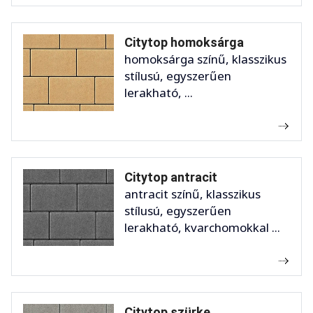
Citytop homoksárga
homoksárga színű, klasszikus
stílusú, egyszerűen
lerakható, ...
Citytop antracit
antracit színű, klasszikus
stílusú, egyszerűen
lerakható, kvarchomokkal ...
Citytop szürke