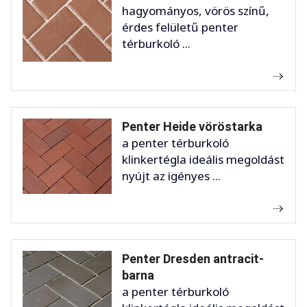
hagyományos, vörös színű,
érdes felületű penter
térburkoló ...
Penter Heide vöröstarka
a penter térburkoló
klinkertégla ideális megoldást
nyújt az igényes ...
Penter Dresden antracit-
barna
a penter térburkoló