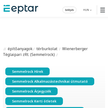
☰
belépés
HUN
építőanyagok
térburkolat
Wienerberger
Téglaipari zRt. (Semmelrock)
Semmelrock Hírek
Semmelrock Alkalmazástechnikai útmutató
Semmelrock Árjegyzék
Semmelrock Kerti ötletek