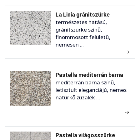
La Linia gránitszürke
természetes hatású,
gránitszürke színű,
finommosott felületű,
nemesen ...
Pastella mediterrán barna
mediterrán barna színű,
letisztult eleganciájú, nemes
natúrkő zúzalék ...
Pastella világosszürke