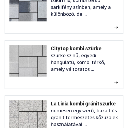
colormix, kombi térkő
sarkifény színben, amely a
különböző, de ...
Citytop kombi szürke
szürke színű, egyedi
hangulatú, kombi térkő,
amely változatos ...
La Linia kombi gránitszürke
nemesen egyszerű, bazalt és
gránit természetes kőzúzalék
használatával ...