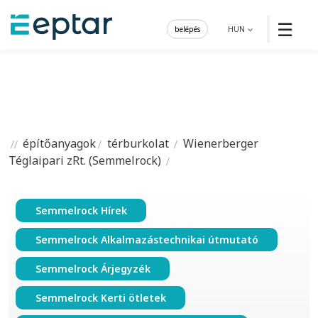
☰
belépés
HUN
építőanyagok
térburkolat
Wienerberger
Téglaipari zRt. (Semmelrock)
Semmelrock Hírek
Semmelrock Alkalmazástechnikai útmutató
Semmelrock Árjegyzék
Semmelrock Kerti ötletek