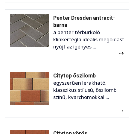
Penter Dresden antracit-
barna
a penter térburkoló
klinkertégla ideális megoldást
nyújt az igényes ...
Citytop őszilomb
egyszerűen lerakható,
klasszikus stílusú, őszilomb
színű, kvarchomokkal ...
Citytop vörös