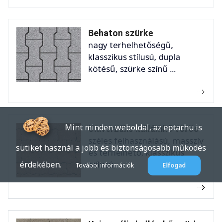
Behaton szürke
nagy terhelhetőségű,
klasszikus stílusú, dupla
kötésű, szürke színű ...
Mint minden weboldal, az eptar.hu is
Univerzális hullámkő vörös
széles felhasználású, masszív
sütiket használ a jobb és biztonságosabb működés
és terhelhető, klasszikus
stílusú, ...
érdekében.
További információk
Elfogad