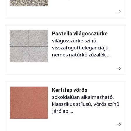
Pastella világosszürke
világosszürke színű,
visszafogott eleganciájú,
nemes natúrkő zúzalék ...
Kerti lap vörös
sokoldalúan alkalmazható,
klasszikus stílusú, vörös színű
járólap ...