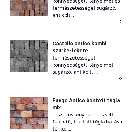
könnyedséget, kényelmet és
természetességet sugárzó,
antikolt, ...
Castello antico kombi
szürke-fekete
természetességet,
könnyedséget, kényelmet
sugárzó, antikolt, ...
Fuego Antico bontott tégla
mix
rusztikus, enyhén dörzsölt
felületű, bontott tégla hatású
térkő, ...