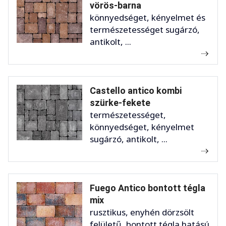
vörös-barna
könnyedséget, kényelmet és
természetességet sugárzó,
antikolt, ...
Castello antico kombi
szürke-fekete
természetességet,
könnyedséget, kényelmet
sugárzó, antikolt, ...
Fuego Antico bontott tégla
mix
rusztikus, enyhén dörzsölt
felületű, bontott tégla hatású