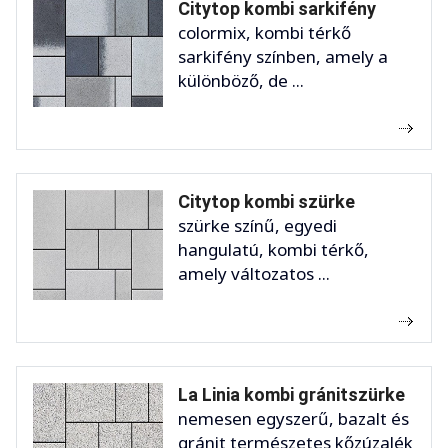
Citytop kombi sarkifény
colormix, kombi térkő
sarkifény színben, amely a
különböző, de ...
Citytop kombi szürke
szürke színű, egyedi
hangulatú, kombi térkő,
amely változatos ...
La Linia kombi gránitszürke
nemesen egyszerű, bazalt és
gránit természetes kőzúzalék