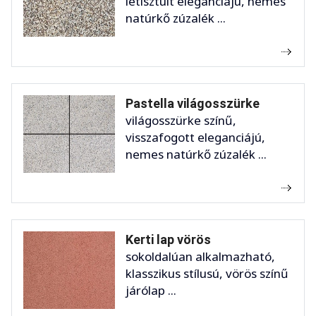
letisztult eleganciájú, nemes
natúrkő zúzalék ...
Pastella világosszürke
világosszürke színű,
visszafogott eleganciájú,
nemes natúrkő zúzalék ...
Kerti lap vörös
sokoldalúan alkalmazható,
klasszikus stílusú, vörös színű
járólap ...