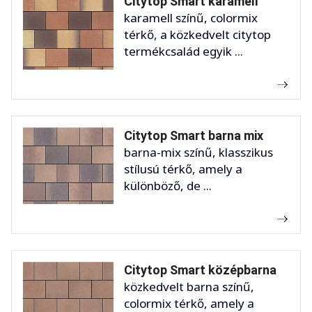
Citytop Smart karamell
karamell színű, colormix
térkő, a közkedvelt citytop
termékcsalád egyik ...
Citytop Smart barna mix
barna-mix színű, klasszikus
stílusú térkő, amely a
különböző, de ...
Citytop Smart középbarna
közkedvelt barna színű,
colormix térkő, amely a