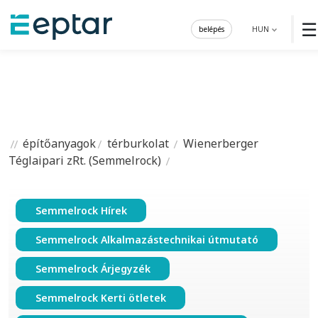
☰
belépés
HUN
építőanyagok
térburkolat
Wienerberger
Téglaipari zRt. (Semmelrock)
Semmelrock Hírek
Semmelrock Alkalmazástechnikai útmutató
Semmelrock Árjegyzék
Semmelrock Kerti ötletek