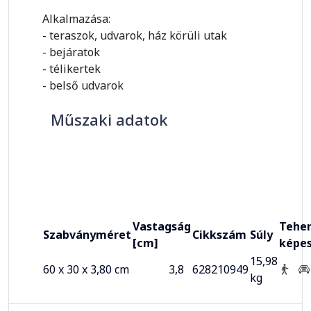
Alkalmazása:
- teraszok, udvarok, ház körüli utak
- bejáratok
- télikertek
- belső udvarok
Műszaki adatok
Vastagság
Teher
Szabványméret
Cikkszám
Súly
[cm]
képe
15,98
60 x 30 x 3,80 cm
3,8
628210949
kg