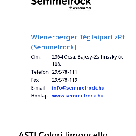
Wienerberger Téglaipari zRt.
(Semmelrock)
Cím:
2364 Ócsa, Bajcsy-Zsilinszky út
108.
Telefon:
29/578-111
Fax:
29/578-119
E-mail:
info@semmelrock.hu
Honlap:
www.semmelrock.hu
ASTI Colori limoncello