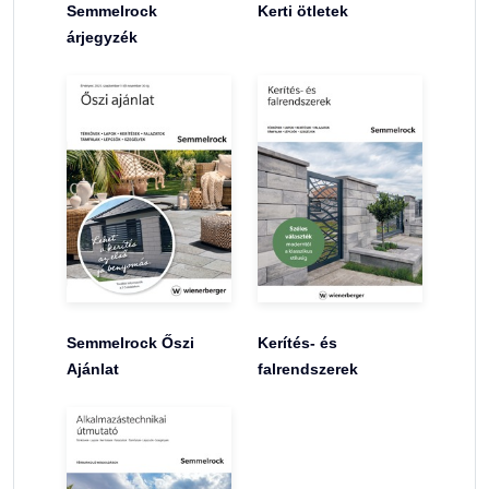
Semmelrock
Kerti ötletek
árjegyzék
Semmelrock Őszi
Kerítés- és
Ajánlat
falrendszerek