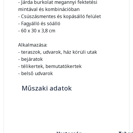
- Járda burkolat megannyi fektetési
mintával és kombinációban
- Csúszásmentes és kopásálló felület
- Fagyálló és sóálló
- 60 x 30 x 3,8 cm
Alkalmazása:
- teraszok, udvarok, ház körüli utak
- bejáratok
- télikertek, bemutatókertek
- belső udvarok
Műszaki adatok