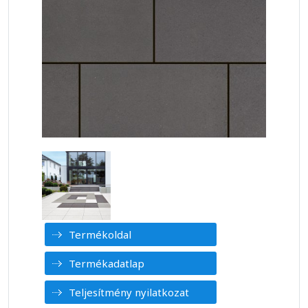
Termékoldal
Termékadatlap
Teljesítmény nyilatkozat