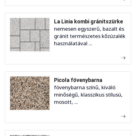
La Linia kombi gránitszürke
nemesen egyszerű, bazalt és
gránit természetes kőzúzalék
használatával ...
Picola fövenybarna
fövenybarna színű, kiváló
minőségű, klasszikus stílusú,
mosott, ...