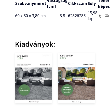
Vastagság
Teher
Szabványméret
Cikkszám
Súly
[cm]
képes
15,98
60 x 30 x 3,80 cm
3,8
62826283
kg
Kiadványok: