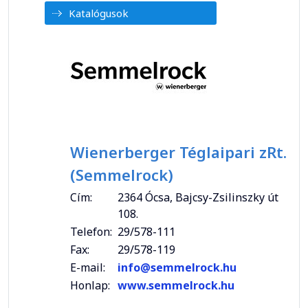
Katalógusok
Wienerberger Téglaipari zRt.
(Semmelrock)
Cím:
2364 Ócsa, Bajcsy-Zsilinszky út
108.
Telefon:
29/578-111
Fax:
29/578-119
E-mail:
info@semmelrock.hu
Honlap:
www.semmelrock.hu