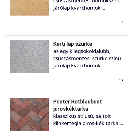
csúszásmentes, homokszínű
járólap kvarchomok ...
Kerti lap szürke
az egyik legsokoldalúbb,
csúszásmentes, szürke színű
járólap kvarchomok ...
Penter Rotblaubunt
piroskéktarka
klasszikus stílusú, sajtolt
klinkertégla piros-kék tarka ...