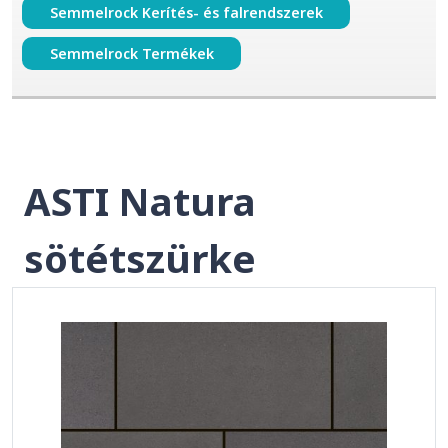
Semmelrock Kerítés- és falrendszerek
Semmelrock Termékek
ASTI Natura
sötétszürke