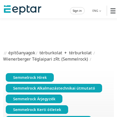
☰
Sign in
ENG
építőanyagok
térburkolat
+
térburkolat
Wienerberger Téglaipari zRt. (Semmelrock)
Semmelrock Hírek
Semmelrock Alkalmazástechnikai útmutató
Semmelrock Árjegyzék
Semmelrock Kerti ötletek