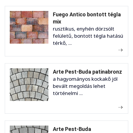
Fuego Antico bontott tégla
mix
rusztikus, enyhén dörzsölt
felületű, bontott tégla hatású
térkő, ...
Arte Pest-Buda patinabronz
a hagyományos kockakő jól
bevált megoldás lehet
történelmi ...
Arte Pest-Buda