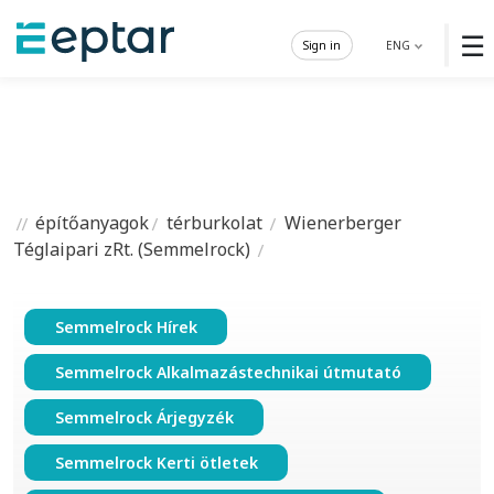
☰
Sign in
ENG
építőanyagok
térburkolat
Wienerberger
Téglaipari zRt. (Semmelrock)
Semmelrock Hírek
Semmelrock Alkalmazástechnikai útmutató
Semmelrock Árjegyzék
Semmelrock Kerti ötletek