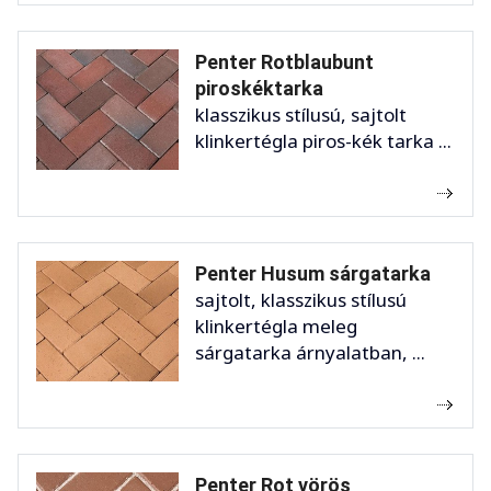
Penter Rotblaubunt
piroskéktarka
klasszikus stílusú, sajtolt
klinkertégla piros-kék tarka ...
Penter Husum sárgatarka
sajtolt, klasszikus stílusú
klinkertégla meleg
sárgatarka árnyalatban, ...
Penter Rot vörös