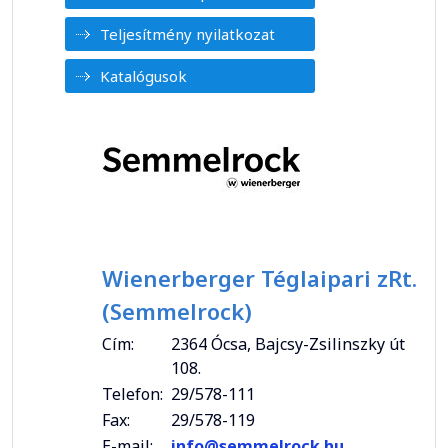
Teljesítmény nyilatkozat
Katalógusok
Wienerberger Téglaipari zRt.
(Semmelrock)
Cím:
2364 Ócsa, Bajcsy-Zsilinszky út
108.
Telefon:
29/578-111
Fax:
29/578-119
E-mail:
info@semmelrock.hu