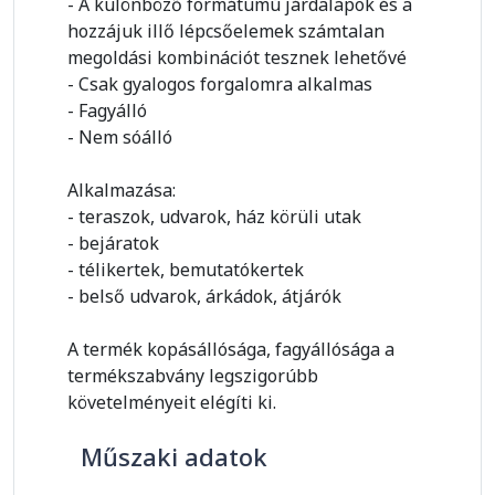
- A különböző formátumú járdalapok és a
hozzájuk illő lépcsőelemek számtalan
megoldási kombinációt tesznek lehetővé
- Csak gyalogos forgalomra alkalmas
- Fagyálló
- Nem sóálló
Alkalmazása:
- teraszok, udvarok, ház körüli utak
- bejáratok
- télikertek, bemutatókertek
- belső udvarok, árkádok, átjárók
A termék kopásállósága, fagyállósága a
termékszabvány legszigorúbb
követelményeit elégíti ki.
Műszaki adatok