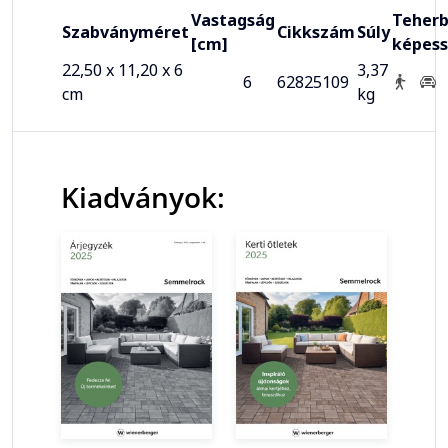
Vastagság
Teherb
Szabványméret
Cikkszám
Súly
[cm]
képes
22,50 x 11,20 x 6
3,37
6
62825109
cm
kg
Kiadványok: