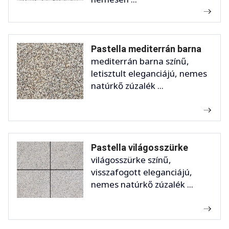
Pastella mediterrán barna
mediterrán barna színű,
letisztult eleganciájú, nemes
natúrkő zúzalék ...
Pastella világosszürke
világosszürke színű,
visszafogott eleganciájú,
nemes natúrkő zúzalék ...