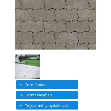
Termékoldal
Termékadatlap
Teljesítmény nyilatkozat