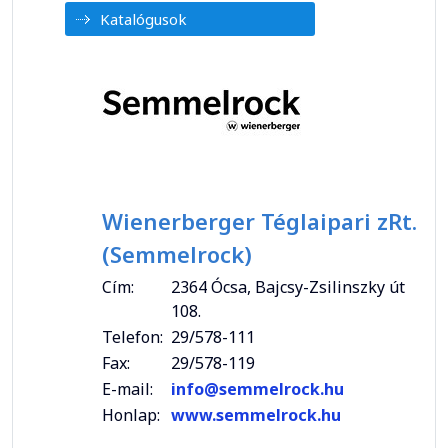
Katalógusok
Wienerberger Téglaipari zRt.
(Semmelrock)
Cím:
2364 Ócsa, Bajcsy-Zsilinszky út
108.
Telefon:
29/578-111
Fax:
29/578-119
E-mail:
info@semmelrock.hu
Honlap:
www.semmelrock.hu