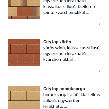
egyszerűen lerakható,
klasszikus stílusú, őszilomb
színű, kvarchomokkal ...
Citytop vörös
vörös színű, klasszikus stílusú,
egyszerűen lerakható,
kvarchomokkal ...
Citytop homoksárga
homoksárga színű, klasszikus
stílusú, egyszerűen
lerakható, ...