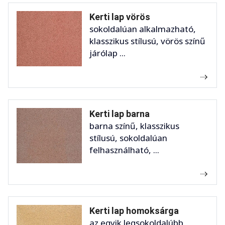
Kerti lap vörös
sokoldalúan alkalmazható,
klasszikus stílusú, vörös színű
járólap ...
Kerti lap barna
barna színű, klasszikus
stílusú, sokoldalúan
felhasználható, ...
Kerti lap homoksárga
az egyik legsokoldalúbb,