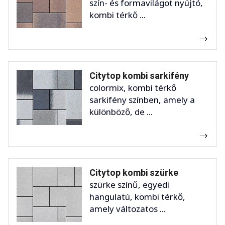
szín- és formavilágot nyújtó,
kombi térkő ...
Citytop kombi sarkifény
colormix, kombi térkő
sarkifény színben, amely a
különböző, de ...
Citytop kombi szürke
szürke színű, egyedi
hangulatú, kombi térkő,
amely változatos ...