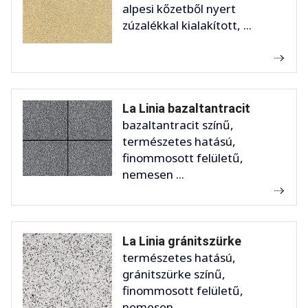
alpesi kőzetből nyert
zúzalékkal kialakított, ...
La Linia bazaltantracit
bazaltantracit színű,
természetes hatású,
finommosott felületű,
nemesen ...
La Linia gránitszürke
természetes hatású,
gránitszürke színű,
finommosott felületű,
nemesen ...