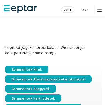
☰
Sign in
ENG
építőanyagok
térburkolat
Wienerberger
Téglaipari zRt. (Semmelrock)
Semmelrock Hírek
Semmelrock Alkalmazástechnikai útmutató
Semmelrock Árjegyzék
Semmelrock Kerti ötletek