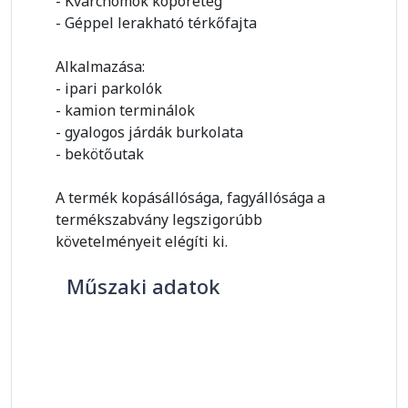
- Kvarchomok kopóréteg
- Géppel lerakható térkőfajta
Alkalmazása:
- ipari parkolók
- kamion terminálok
- gyalogos járdák burkolata
- bekötőutak
A termék kopásállósága, fagyállósága a
termékszabvány legszigorúbb
követelményeit elégíti ki.
Műszaki adatok