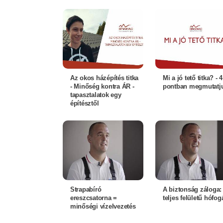
Az okos házépítés titka
Mi a jó tető titka? - 4
- Minőség kontra ÁR -
pontban megmutatj
tapasztalatok egy
építésztől
Strapabíró
A biztonság záloga:
ereszcsatorna =
teljes felületű hófog
minőségi vízelvezetés