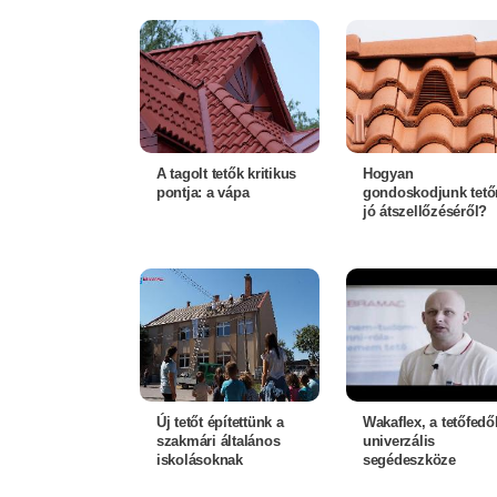
A tagolt tetők kritikus
Hogyan
pontja: a vápa
gondoskodjunk tető
jó átszellőzéséről?
Új tetőt építettünk a
Wakaflex, a tetőfedő
szakmári általános
univerzális
iskolásoknak
segédeszköze