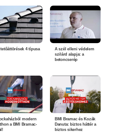
 tetőáttörések 4 típusa
A szél elleni védelem
szilárd alapja: a
betoncserép
ockaházból modern
BMI Bramac és Kozák
tthon a BMI Bramac-
Danuta: biztos háttér a
l!
biztos sikerhez