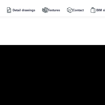
Detail drawings
Textures
Contact
BIM s