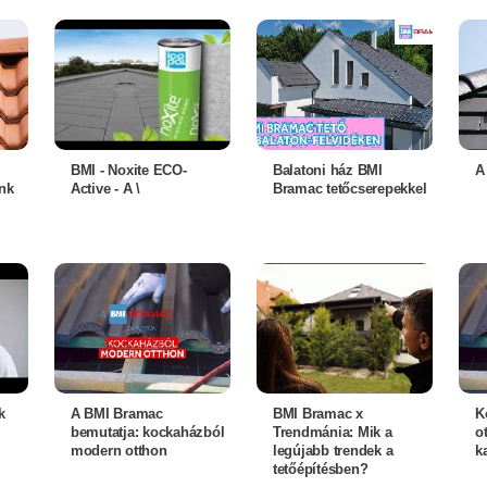
BMI - Noxite ECO-
Balatoni ház BMI
A
nk
Active - A \
Bramac tetőcserepekkel
k
A BMI Bramac
BMI Bramac x
K
bemutatja: kockaházból
Trendmánia: Mik a
o
modern otthon
legújabb trendek a
ka
tetőépítésben?