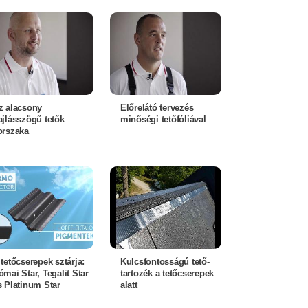
z alacsony
Előrelátó tervezés
ajlásszögű tetők
minőségi tetőfóliával
orszaka
 tetőcserepek sztárja:
Kulcsfontosságú tető-
ómai Star, Tegalit Star
tartozék a tetőcserepek
s Platinum Star
alatt