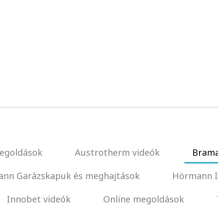
egoldások
Austrotherm videók
Brama
nn Garázskapuk és meghajtások
Hörmann I
Innobet videók
Online megoldások