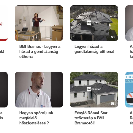
BMI Bramac - Legyen a
Legyen házad a
A
uk!
házad a gondtalanság
gondtalanság otthona!
h
otthona
k
 a
Hogyan spóroljunk
Fénylő Római Star
A
ás
megfelelő
tetőcserép a BMI
R
hőszigeteléssel?
Bramac-tól!
é