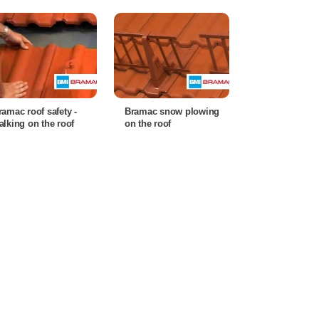
ramac roof safety -
Bramac snow plowing
alking on the roof
on the roof