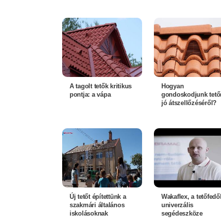
A tagolt tetők kritikus
Hogyan
pontja: a vápa
gondoskodjunk tető
jó átszellőzéséről?
Új tetőt építettünk a
Wakaflex, a tetőfedő
szakmári általános
univerzális
iskolásoknak
segédeszköze