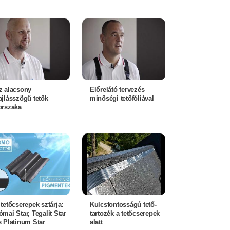
z alacsony
Előrelátó tervezés
ajlásszögű tetők
minőségi tetőfóliával
orszaka
 tetőcserepek sztárja:
Kulcsfontosságú tető-
ómai Star, Tegalit Star
tartozék a tetőcserepek
s Platinum Star
alatt