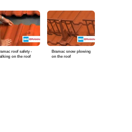
ramac roof safety -
Bramac snow plowing
alking on the roof
on the roof