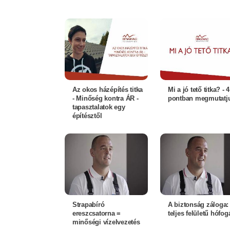
Az okos házépítés titka
Mi a jó tető titka? - 4
- Minőség kontra ÁR -
pontban megmutatj
tapasztalatok egy
építésztől
Strapabíró
A biztonság záloga:
ereszcsatorna =
teljes felületű hófog
minőségi vízelvezetés