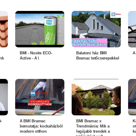
BMI - Noxite ECO-
Balatoni ház BMI
A
nk
Active - A \
Bramac tetőcserepekkel
k
A BMI Bramac
BMI Bramac x
K
bemutatja: kockaházból
Trendmánia: Mik a
o
modern otthon
legújabb trendek a
ka