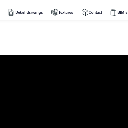
Detail drawings
Textures
Contact
BIM s