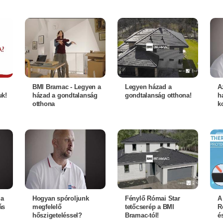
BMI Bramac - Legyen a
Legyen házad a
A
uk!
házad a gondtalanság
gondtalanság otthona!
h
otthona
k
 a
Hogyan spóroljunk
Fénylő Római Star
A
ás
megfelelő
tetőcserép a BMI
R
hőszigeteléssel?
Bramac-tól!
é