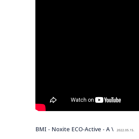
BMI - Noxite ECO-Active - A \
2022.05.15.