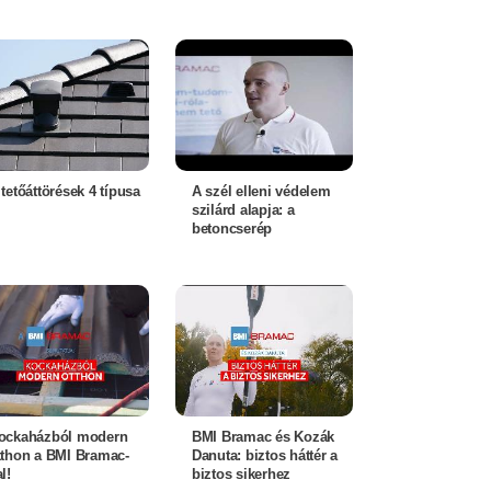
 tetőáttörések 4 típusa
A szél elleni védelem
szilárd alapja: a
betoncserép
ockaházból modern
BMI Bramac és Kozák
tthon a BMI Bramac-
Danuta: biztos háttér a
l!
biztos sikerhez