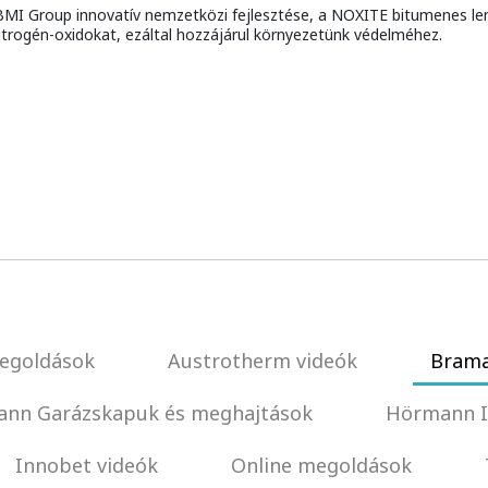
 BMI Group innovatív nemzetközi fejlesztése, a NOXITE bitumenes lem
itrogén-oxidokat, ezáltal hozzájárul környezetünk védelméhez.
egoldások
Austrotherm videók
Brama
nn Garázskapuk és meghajtások
Hörmann I
Innobet videók
Online megoldások