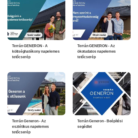
Terrán GENERON - A
Terrán GENERON - Az
költséghatékony napelemes
ökotudatos napelemes
tetőcserép
tetőcserép
Terrán Generon - Az
Terrán Generon - Beépítési
esztétikus napelemes
segédlet
tetőcserép