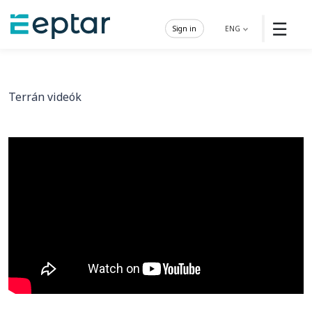
☰
Sign in
ENG
Terrán videók