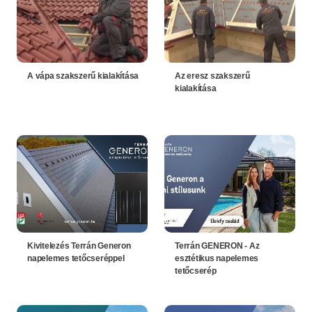
A vápa szakszerű kialakítása
Az eresz szakszerű
kialakítása
Kivitelezés Terrán Generon
Terrán GENERON - Az
napelemes tetőcseréppel
esztétikus napelemes
tetőcserép