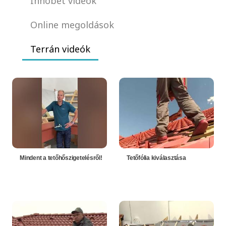
Innobet videók
Online megoldások
Terrán videók
Mindent a tetőhőszigetelésről!
Tetőfólia kiválasztása