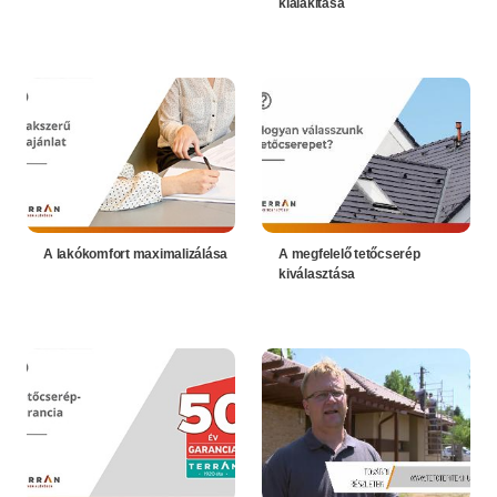
kialakítása
A lakókomfort maximalizálása
A megfelelő tetőcserép
kiválasztása