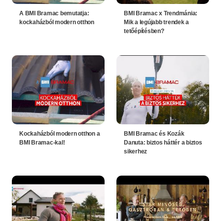
A BMI Bramac bemutatja:
BMI Bramac x Trendmánia:
kockaházból modern otthon
Mik a legújabb trendek a
tetőépítésben?
Kockaházból modern otthon a
BMI Bramac és Kozák
BMI Bramac-kal!
Danuta: biztos háttér a biztos
sikerhez