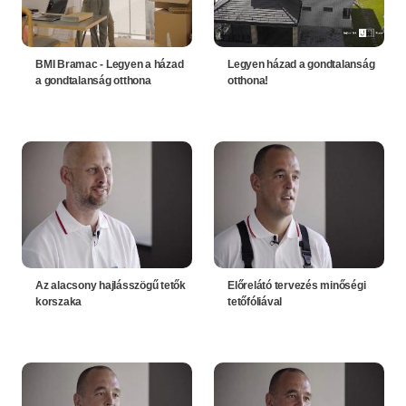
BMI Bramac - Legyen a házad
Legyen házad a gondtalanság
a gondtalanság otthona
otthona!
Az alacsony hajlásszögű tetők
Előrelátó tervezés minőségi
korszaka
tetőfóliával