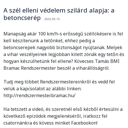
A szél elleni védelem szilárd alapja: a
betoncserép
2022.05.15.
Manapság akár 100 km/h-s erősségű széllökésere is fel
kell készítenünk a tetőnket, ehhez pedig a
betoncserepek nagyobb biztonságot nyújtanak. Melyek
a vihar veszélyeinek legjobban kitett zónák egy tetőn és
hogyan készülhetünk fel ellene? Kövecses Tamás BMI
Bramac Rendszermester beszél a viharállóságról.
Tudj meg többet Rendszermestereinkről és vedd fel
velük a kapcsolatot az alábbi linken:
http://rendszermester.bramac.hu/
Ha tetszett a videó, és szeretnél első kézből értesülni a
következő epizódok megjelenéséről, iratkozz fel
csatornánkra és kövess minket Facebookon!