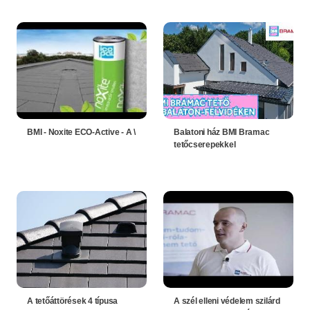
BMI - Noxite ECO-Active - A \
Balatoni ház BMI Bramac
tetőcserepekkel
A tetőáttörések 4 típusa
A szél elleni védelem szilárd