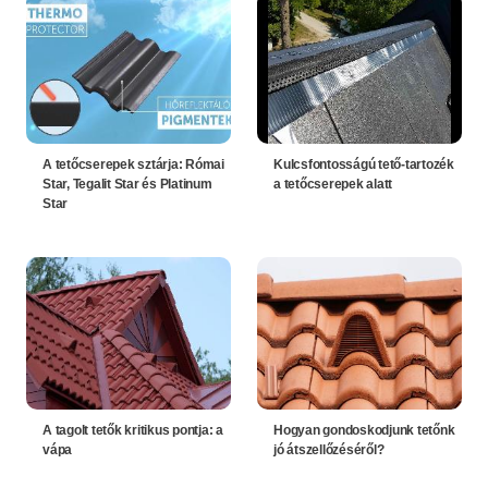
A tetőcserepek sztárja: Római
Kulcsfontosságú tető-tartozék
Star, Tegalit Star és Platinum
a tetőcserepek alatt
Star
A tagolt tetők kritikus pontja: a
Hogyan gondoskodjunk tetőnk
vápa
jó átszellőzéséről?