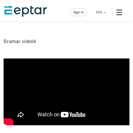
☰
Sign in
ENG
Bramac videók