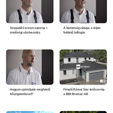
Strapabíró ereszcsatorna =
A biztonság záloga: a teljes
minőségi vízelvezetés
felületű hófogás
Hogyan spóroljunk megfelelő
Fénylő Római Star tetőcserép
hőszigeteléssel?
a BMI Bramac-tól!