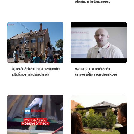
alapja: a betoncserép
Új tetőt építettünk a szakmári
Wakaflex, a tetőfedők
általános iskolásoknak
univerzális segédeszköze