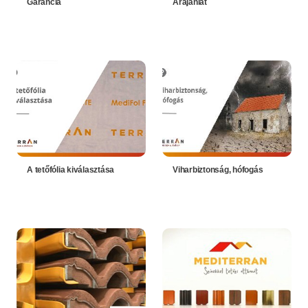
Garancia
Árajánlat
A tetőfólia kiválasztása
Viharbiztonság, hófogás