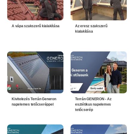
A vápa szakszerű kialakítása
Az eresz szakszerű
kialakítása
Kivitelezés Terrán Generon
Terrán GENERON - Az
napelemes tetőcseréppel
esztétikus napelemes
tetőcserép