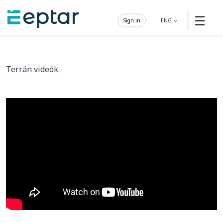
☰
Sign in
ENG
Terrán videók