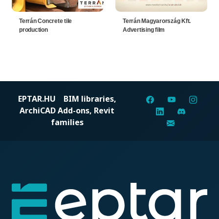
Terrán Concrete tile
Terrán Magyarország Kft.
production
Advertising film
EPTAR.HU
BIM libraries,
ArchiCAD Add-ons, Revit
families