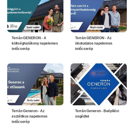
Terrán GENERON - A
Terrán GENERON - Az
költséghatékony napelemes
ökotudatos napelemes
tetőcserép
tetőcserép
Terrán Generon - Az
Terrán Generon - Beépítési
esztétikus napelemes
segédlet
tetőcserép