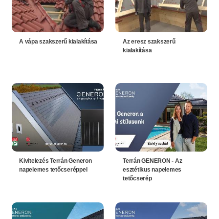
A vápa szakszerű kialakítása
Az eresz szakszerű
kialakítása
Kivitelezés Terrán Generon
Terrán GENERON - Az
napelemes tetőcseréppel
esztétikus napelemes
tetőcserép