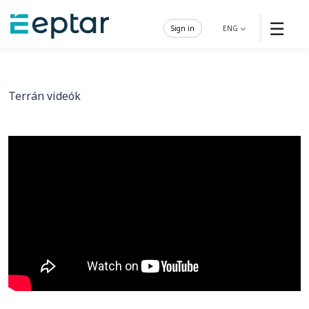
☰
Sign in
ENG
Terrán videók