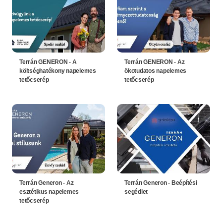
Terrán GENERON - A
Terrán GENERON - Az
költséghatékony napelemes
ökotudatos napelemes
tetőcserép
tetőcserép
Terrán Generon - Az
Terrán Generon - Beépítési
esztétikus napelemes
segédlet
tetőcserép